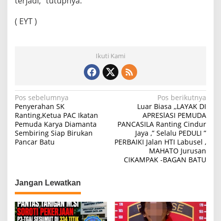
terjadi,” tutupnya.
( EYT )
Ikuti Kami
N
Pos sebelumnya
Pos berikutnya
Penyerahan SK
Luar Biasa ,,LAYAK DI
a
Ranting,Ketua PAC Ikatan
APRESlASI PEMUDA
Pemuda Karya Diamanta
PANCASILA Ranting Cindur
v
Sembiring Siap Birukan
Jaya ,” Selalu PEDULI ”
i
Pancar Batu
PERBAIKI Jalan HTI Labusel ,
MAHATO Jurusan
g
CIKAMPAK -BAGAN BATU
a
s
Jangan Lewatkan
i
p