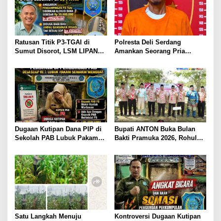
o
s
Ratusan Titik P3-TGAI di
Polresta Deli Serdang
Sumut Disorot, LSM LIPAN
Amankan Seorang Pria
Minta Aparat Turun Periksa
sebagai Tersangka Dugaan
Dugaan Ketidaksesuaian
Tindak Pidana Kekerasan
Pembangunan Irigasi
Seksual terhadap
Penyandang Disabilitas
Dugaan Kutipan Dana PIP di
Bupati ANTON Buka Bulan
Sekolah PAB Lubuk Pakam
Bakti Pramuka 2026, Rohul
Kian Menguat, LSM LIPAN
Lepas 48 Kontingen Jambore
Sumut Siapkan Somasi
Nasional ke Cibubur.
Satu Langkah Menuju
Kontroversi Dugaan Kutipan