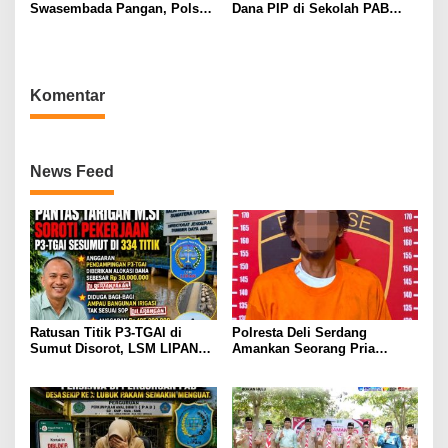
Swasembada Pangan, Polsek
Dana PIP di Sekolah PAB
Tambusai Utara Kawal
Lubuk Pakam, LIPAN Sumut
Jagung Mahato Sakti Meski
Siapkan Somasi dan Laporan
Diuji Curah Hujan
ke APH
Komentar
News Feed
Ratusan Titik P3-TGAI di
Polresta Deli Serdang
Sumut Disorot, LSM LIPAN
Amankan Seorang Pria
Minta Aparat Turun Periksa
sebagai Tersangka Dugaan
Dugaan Ketidaksesuaian
Tindak Pidana Kekerasan
Pembangunan Irigasi
Seksual terhadap
Penyandang Disabilitas