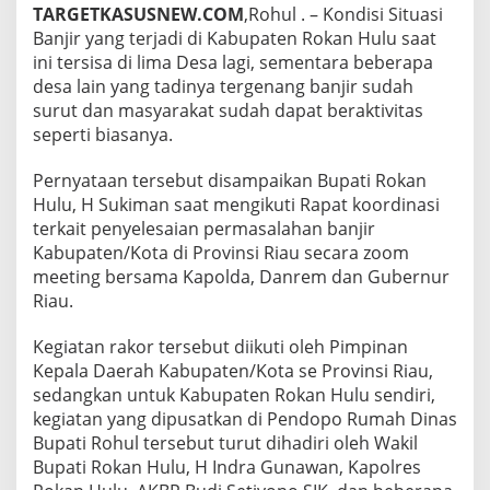
a
TARGETKASUSNEW.COM
,Rohul . – Kondisi Situasi
l
Banjir yang terjadi di Kabupaten Rokan Hulu saat
M
ini tersisa di lima Desa lagi, sementara beberapa
i
desa lain yang tadinya tergenang banjir sudah
n
t
surut dan masyarakat sudah dapat beraktivitas
a
seperti biasanya.
M
a
Pernyataan tersebut disampaikan Bupati Rokan
s
Hulu, H Sukiman saat mengikuti Rapat koordinasi
y
a
terkait penyelesaian permasalahan banjir
r
Kabupaten/Kota di Provinsi Riau secara zoom
a
meeting bersama Kapolda, Danrem dan Gubernur
k
Riau.
a
t
S
Kegiatan rakor tersebut diikuti oleh Pimpinan
e
Kepala Daerah Kabupaten/Kota se Provinsi Riau,
l
sedangkan untuk Kabupaten Rokan Hulu sendiri,
a
kegiatan yang dipusatkan di Pendopo Rumah Dinas
l
Bupati Rohul tersebut turut dihadiri oleh Wakil
u
W
Bupati Rokan Hulu, H Indra Gunawan, Kapolres
a