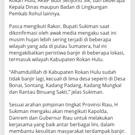
Rokan Hulu, AKBP Budi Setiyono SIK, dan beberapa
s
Kepala Dinas maupun Badan di Lingkungan
p
Pemkab Rohul lainnya.
a
d
a
Pasca mengikuti Rakor, Bupati Sukiman saat
dikonfirmasi oleh awak media mengaku saat ini
musim hujan lebih sering terjadi di beberapa
wilayah yang ada di pulau Sumatera, hal ini
mengakibatkan peristiwa banjir di beberapa lokasi,
termasuk wilayah Kabupaten Rokan Hulu.
“Alhamdulillah di Kabupaten Rokan Hulu sudah
tidak banjir lagi, kecuali di lima desa seperti di Desa
Bonai, Sontang, Kadang Padang, Kadang Mungkal
dan Rantau Binuang Sakti,” jelas Sukiman.
Sesuai arahan pimpinan tingkat Provinsi Riau, H
Sukiman mengaku akan mengikuti Kapolda,
Danrem dan Gubernur Riau untuk melakukan
kerjasama yang baik antar berbagai lini, dalam
membantu kesulitan masyarakat terdampak banjir.