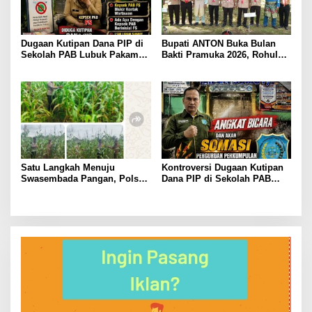
Dugaan Kutipan Dana PIP di
Bupati ANTON Buka Bulan
Sekolah PAB Lubuk Pakam
Bakti Pramuka 2026, Rohul
Kian Menguat, LSM LIPAN
Lepas 48 Kontingen Jambore
Sumut Siapkan Somasi
Nasional ke Cibubur.
Satu Langkah Menuju
Kontroversi Dugaan Kutipan
Swasembada Pangan, Polsek
Dana PIP di Sekolah PAB
Tambusai Utara Kawal
Lubuk Pakam, LIPAN Sumut
Jagung Mahato Sakti Meski
Siapkan Somasi dan Laporan
Diuji Curah Hujan
ke APH