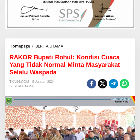
Homepage
/
BERITA UTAMA
R
A
RAKOR Bupati Rohul: Kondisi Cuaca
K
O
Yang Tidak Normal Minta Masyarakat
R
Selalu Waspada
B
u
TKN94.COM
8 Januari 2024
p
BERITA UTAMA
a
t
i
R
o
h
u
l
: