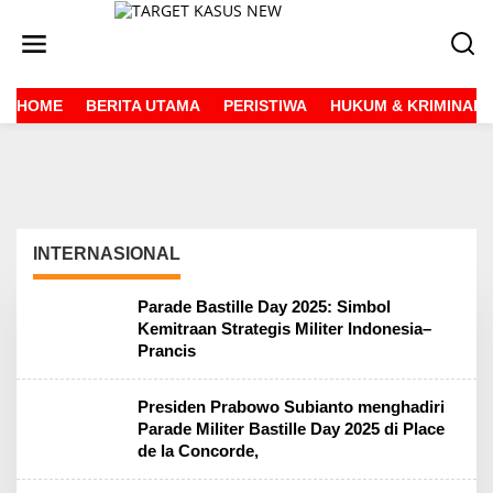
L
e
w
a
t
HOME
BERITA UTAMA
PERISTIWA
HUKUM & KRIMINAL
i
k
e
k
o
n
t
e
INTERNASIONAL
n
Parade Bastille Day 2025: Simbol
Kemitraan Strategis Militer Indonesia–
Prancis
Presiden Prabowo Subianto menghadiri
Parade Militer Bastille Day 2025 di Place
de la Concorde,