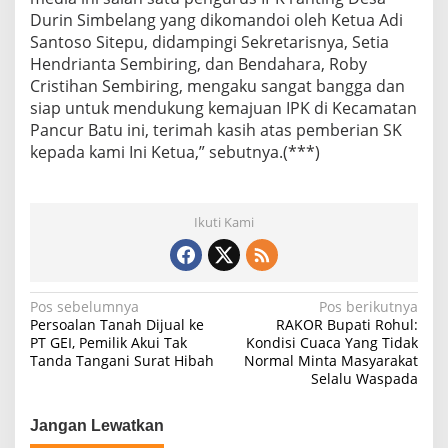
Durin Simbelang yang dikomandoi oleh Ketua Adi
Santoso Sitepu, didampingi Sekretarisnya, Setia
Hendrianta Sembiring, dan Bendahara, Roby
Cristihan Sembiring, mengaku sangat bangga dan
siap untuk mendukung kemajuan IPK di Kecamatan
Pancur Batu ini, terimah kasih atas pemberian SK
kepada kami Ini Ketua,” sebutnya.(***)
Ikuti Kami
N
Pos sebelumnya
Pos berikutnya
Persoalan Tanah Dijual ke
RAKOR Bupati Rohul:
a
PT GEI, Pemilik Akui Tak
Kondisi Cuaca Yang Tidak
Tanda Tangani Surat Hibah
Normal Minta Masyarakat
v
Selalu Waspada
i
g
Jangan Lewatkan