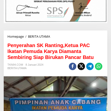
Homepage
/
BERITA UTAMA
P
e
Penyerahan SK Ranting,Ketua PAC
n
y
Ikatan Pemuda Karya Diamanta
e
Sembiring Siap Birukan Pancar Batu
r
a
TKN94.COM
8 Januari 2024
h
BERITA UTAMA
a
n
S
K
R
a
n
t
i