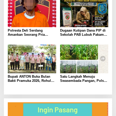
Kali Mangkir dari Panggilan
Pembangunan Irigasi
Polisi
Polresta Deli Serdang
Dugaan Kutipan Dana PIP di
Amankan Seorang Pria
Sekolah PAB Lubuk Pakam
sebagai Tersangka Dugaan
Kian Menguat, LSM LIPAN
Tindak Pidana Kekerasan
Sumut Siapkan Somasi
Seksual terhadap
Penyandang Disabilitas
Bupati ANTON Buka Bulan
Satu Langkah Menuju
Bakti Pramuka 2026, Rohul
Swasembada Pangan, Polsek
Lepas 48 Kontingen Jambore
Tambusai Utara Kawal
Nasional ke Cibubur.
Jagung Mahato Sakti Meski
Diuji Curah Hujan