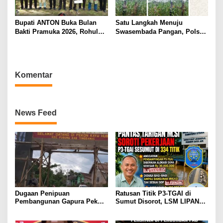
Bupati ANTON Buka Bulan
Satu Langkah Menuju
Bakti Pramuka 2026, Rohul
Swasembada Pangan, Polsek
Lepas 48 Kontingen Jambore
Tambusai Utara Kawal
Nasional ke Cibubur.
Jagung Mahato Sakti Meski
Diuji Curah Hujan
Komentar
News Feed
Dugaan Penipuan
Ratusan Titik P3-TGAI di
Pembangunan Gapura Pekon
Sumut Disorot, LSM LIPAN
Kayu Hubi Tanggamus,
Minta Aparat Turun Periksa
Rosadi Paman Kakon Tiga
Dugaan Ketidaksesuaian