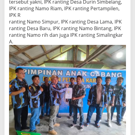
tersebut yakni, IPK ranting Desa Durin Simbelang,
i
IPK ranting Namo Riam, IPK ranting Pertampilen,
r
u
IPK R
k
ranting Namo Simpur, IPK ranting Desa Lama, IPK
a
ranting Desa Baru, IPK ranting Namo Bintang, IPK
n
ranting Namo rih dan juga IPK ranting Simalingkar
P
a
A.
n
c
a
r
B
a
t
u