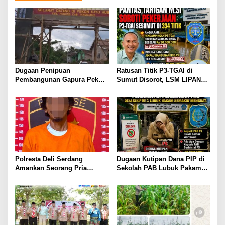
a
s
i
p
o
s
Dugaan Penipuan
Ratusan Titik P3-TGAI di
Pembangunan Gapura Pekon
Sumut Disorot, LSM LIPAN
Kayu Hubi Tanggamus,
Minta Aparat Turun Periksa
Rosadi Paman Kakon Tiga
Dugaan Ketidaksesuaian
Kali Mangkir dari Panggilan
Pembangunan Irigasi
Polisi
Polresta Deli Serdang
Dugaan Kutipan Dana PIP di
Amankan Seorang Pria
Sekolah PAB Lubuk Pakam
sebagai Tersangka Dugaan
Kian Menguat, LSM LIPAN
Tindak Pidana Kekerasan
Sumut Siapkan Somasi
Seksual terhadap
Penyandang Disabilitas