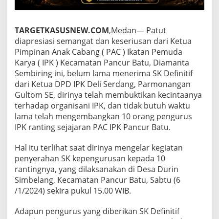
r
y
a
TARGETKASUSNEW.COM
,Medan— Patut
D
i
diapresiasi semangat dan keseriusan dari Ketua
a
Pimpinan Anak Cabang ( PAC ) Ikatan Pemuda
m
Karya ( IPK ) Kecamatan Pancur Batu, Diamanta
a
Sembiring ini, belum lama menerima SK Definitif
n
t
dari Ketua DPD IPK Deli Serdang, Parmonangan
a
Gultom SE, dirinya telah membuktikan kecintaanya
S
terhadap organisani IPK, dan tidak butuh waktu
e
lama telah mengembangkan 10 orang pengurus
m
IPK ranting sejajaran PAC IPK Pancur Batu.
b
i
r
Hal itu terlihat saat dirinya mengelar kegiatan
i
penyerahan SK kepengurusan kepada 10
n
rantingnya, yang dilaksanakan di Desa Durin
g
Simbelang, Kecamatan Pancur Batu, Sabtu (6
S
i
/1/2024) sekira pukul 15.00 WIB.
a
p
Adapun pengurus yang diberikan SK Definitif
B