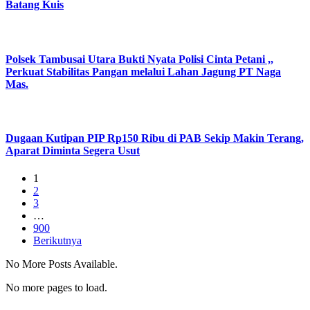
Batang Kuis
Polsek Tambusai Utara Bukti Nyata Polisi Cinta Petani ,,
Perkuat Stabilitas Pangan melalui Lahan Jagung PT Naga
Mas.
Dugaan Kutipan PIP Rp150 Ribu di PAB Sekip Makin Terang,
Aparat Diminta Segera Usut
1
2
3
…
900
Berikutnya
No More Posts Available.
No more pages to load.