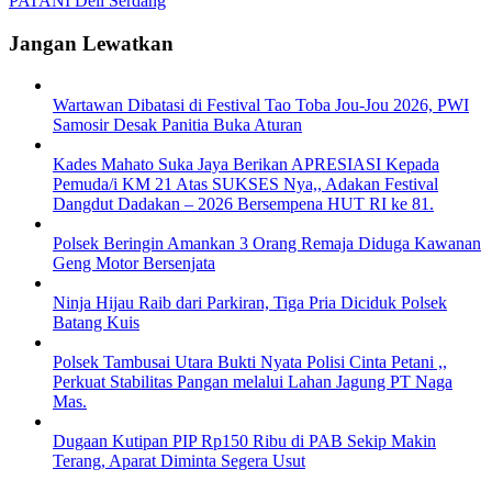
PATANI Deli Serdang
Jangan Lewatkan
Wartawan Dibatasi di Festival Tao Toba Jou-Jou 2026, PWI
Samosir Desak Panitia Buka Aturan
Kades Mahato Suka Jaya Berikan APRESIASI Kepada
Pemuda/i KM 21 Atas SUKSES Nya,, Adakan Festival
Dangdut Dadakan – 2026 Bersempena HUT RI ke 81.
Polsek Beringin Amankan 3 Orang Remaja Diduga Kawanan
Geng Motor Bersenjata
Ninja Hijau Raib dari Parkiran, Tiga Pria Diciduk Polsek
Batang Kuis
Polsek Tambusai Utara Bukti Nyata Polisi Cinta Petani ,,
Perkuat Stabilitas Pangan melalui Lahan Jagung PT Naga
Mas.
Dugaan Kutipan PIP Rp150 Ribu di PAB Sekip Makin
Terang, Aparat Diminta Segera Usut