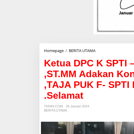
Homepage
/
BERITA UTAMA
K
e
Ketua DPC K SPTI –
t
u
,ST.MM Adakan Kon
a
D
,TAJA PUK F- SPTI
P
C
.Selamat
K
S
P
TKN94.COM
28 Januari 2024
T
BERITA UTAMA
I
-
F
S