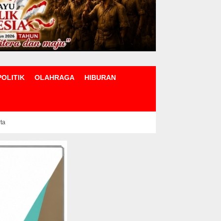
POLITIK
OLAHRAGA
HIBURAN
rta