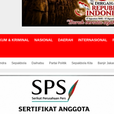
KUM & KRIMINAL
NASIONAL
DAERAH
INTERNASIONAL
indra
Sepakbola
Daihatsu
Partai Politik
Sepakbola Kita
Banjir Jaka