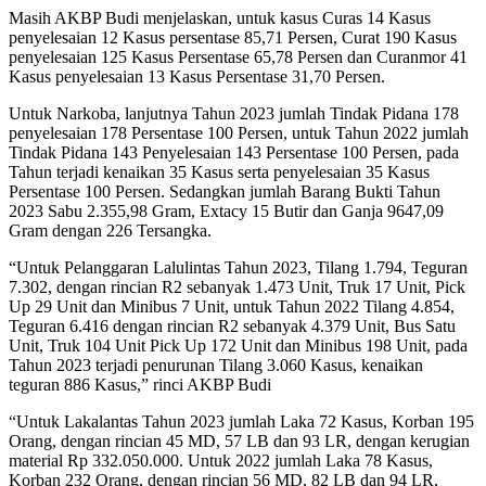
Masih AKBP Budi menjelaskan, untuk kasus Curas 14 Kasus
penyelesaian 12 Kasus persentase 85,71 Persen, Curat 190 Kasus
penyelesaian 125 Kasus Persentase 65,78 Persen dan Curanmor 41
Kasus penyelesaian 13 Kasus Persentase 31,70 Persen.
Untuk Narkoba, lanjutnya Tahun 2023 jumlah Tindak Pidana 178
penyelesaian 178 Persentase 100 Persen, untuk Tahun 2022 jumlah
Tindak Pidana 143 Penyelesaian 143 Persentase 100 Persen, pada
Tahun terjadi kenaikan 35 Kasus serta penyelesaian 35 Kasus
Persentase 100 Persen. Sedangkan jumlah Barang Bukti Tahun
2023 Sabu 2.355,98 Gram, Extacy 15 Butir dan Ganja 9647,09
Gram dengan 226 Tersangka.
“Untuk Pelanggaran Lalulintas Tahun 2023, Tilang 1.794, Teguran
7.302, dengan rincian R2 sebanyak 1.473 Unit, Truk 17 Unit, Pick
Up 29 Unit dan Minibus 7 Unit, untuk Tahun 2022 Tilang 4.854,
Teguran 6.416 dengan rincian R2 sebanyak 4.379 Unit, Bus Satu
Unit, Truk 104 Unit Pick Up 172 Unit dan Minibus 198 Unit, pada
Tahun 2023 terjadi penurunan Tilang 3.060 Kasus, kenaikan
teguran 886 Kasus,” rinci AKBP Budi
“Untuk Lakalantas Tahun 2023 jumlah Laka 72 Kasus, Korban 195
Orang, dengan rincian 45 MD, 57 LB dan 93 LR, dengan kerugian
material Rp 332.050.000. Untuk 2022 jumlah Laka 78 Kasus,
Korban 232 Orang, dengan rincian 56 MD, 82 LB dan 94 LR,