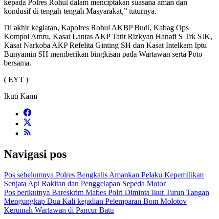
kepada Polres Rohul dalam menciptakan suasana aman dan
kondusif di tengah-tengah Masyarakat,” tuturnya.
Di akhir kegiatan, Kapolres Rohul AKBP Budi, Kabag Ops
Kompol Amru, Kasat Lantas AKP Tatit Rizkyan Hanafi S Trk SIK,
Kasat Narkoba AKP Refelita Ginting SH dan Kasat Intelkam Iptu
Bunyamin SH memberikan bingkisan pada Wartawan serta Poto
bersama.
( EYT )
Ikuti Kami
Navigasi pos
Pos sebelumnya
Polres Bengkalis Amankan Pelaku Kepemilikan
Senjata Api Rakitan dan Penggelapan Sepeda Motor
Pos berikutnya
Bareskrim Mabes Polri Diminta Ikut Turun Tangan
Mengungkap Dua Kali kejadian Pelemparan Bom Molotov
Kerumah Wartawan di Pancur Batu