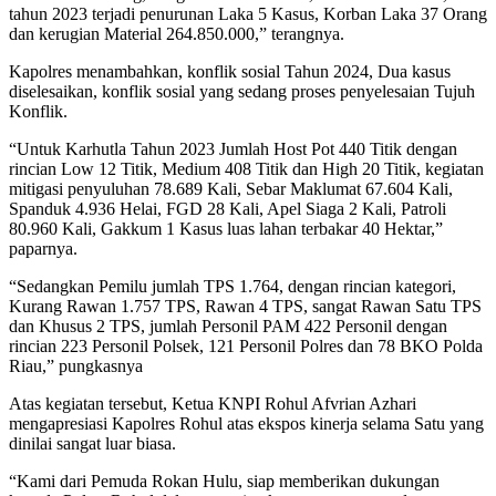
tahun 2023 terjadi penurunan Laka 5 Kasus, Korban Laka 37 Orang
dan kerugian Material 264.850.000,” terangnya.
Kapolres menambahkan, konflik sosial Tahun 2024, Dua kasus
diselesaikan, konflik sosial yang sedang proses penyelesaian Tujuh
Konflik.
“Untuk Karhutla Tahun 2023 Jumlah Host Pot 440 Titik dengan
rincian Low 12 Titik, Medium 408 Titik dan High 20 Titik, kegiatan
mitigasi penyuluhan 78.689 Kali, Sebar Maklumat 67.604 Kali,
Spanduk 4.936 Helai, FGD 28 Kali, Apel Siaga 2 Kali, Patroli
80.960 Kali, Gakkum 1 Kasus luas lahan terbakar 40 Hektar,”
paparnya.
“Sedangkan Pemilu jumlah TPS 1.764, dengan rincian kategori,
Kurang Rawan 1.757 TPS, Rawan 4 TPS, sangat Rawan Satu TPS
dan Khusus 2 TPS, jumlah Personil PAM 422 Personil dengan
rincian 223 Personil Polsek, 121 Personil Polres dan 78 BKO Polda
Riau,” pungkasnya
Atas kegiatan tersebut, Ketua KNPI Rohul Afvrian Azhari
mengapresiasi Kapolres Rohul atas ekspos kinerja selama Satu yang
dinilai sangat luar biasa.
“Kami dari Pemuda Rokan Hulu, siap memberikan dukungan