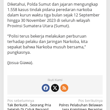
Diketahui, Polda Sumut dan jajaran mengungkap
1.558 kasus tindak pidana peredaran narkoba
dalam kurun waktu tiga bulan sejak 12 September
hingga 30 November 2023 di seluruh wilayah
Provinsi Sumatera Utara (Sumut).
“Polisi terus bekerja melakukan perburuan
terhadap pelaku dan Jaringan Narkoba, kita
sepakat bahwa Narkoba musuh bersama,”
pungkasnya.
(Josua Giawa).
Ikuti Kami
N
Pos sebelumnya
Pos berikutnya
Tak Berkutik , Seorang Pria
Polres Pelabuhan Belawan
a
Setelah Di Ciduk Personil
Jaga Komitmen Berantas