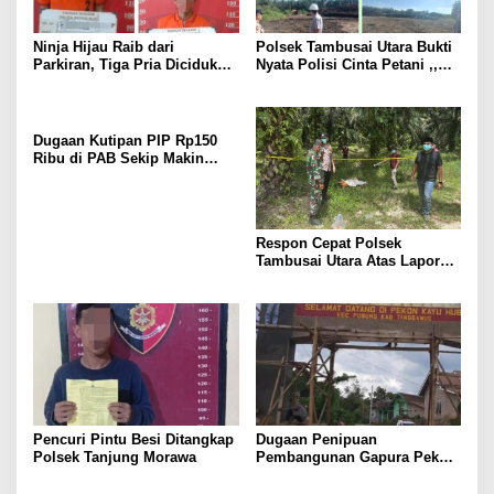
Ninja Hijau Raib dari
Polsek Tambusai Utara Bukti
Parkiran, Tiga Pria Diciduk
Nyata Polisi Cinta Petani ,,
Polsek Batang Kuis
Perkuat Stabilitas Pangan
melalui Lahan Jagung PT
Naga Mas.
Dugaan Kutipan PIP Rp150
Ribu di PAB Sekip Makin
Terang, Aparat Diminta
Segera Usut
Respon Cepat Polsek
Tambusai Utara Atas Laporan
Penemuan Mayat di Mahato
KM 24.
Pencuri Pintu Besi Ditangkap
Dugaan Penipuan
Polsek Tanjung Morawa
Pembangunan Gapura Pekon
Kayu Hubi Tanggamus,
Rosadi Paman Kakon Tiga