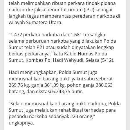
u
telah melimpahkan ribuan perkara tindak pidana
t
narkoba ke jaksa penuntut umum (JPU) sebagai
T
langkah tegas memberantas peredaran narkoba di
e
wilayah Sumatera Utara.
l
a
h
“1.472 perkara narkoba dan 1.681 tersangka
P
selama perburuan narkoba yang dilakukan Polda
2
Sumut telah P21 atau sudah dinyatakan lengkap
1
berkas perkaranya,” kata Kabid Humas Polda
Sumut, Kombes Pol Hadi Wahyudi, Selasa (5/12).
Hadi mengungkapkan, Polda Sumut juga
memusnahkan barang bukti yakni sabu seberat
269,76 kg, ganja 361,09 kg, pohon ganja 380.063
batang, dan ekstasi 6.243,75 butir.
“Selain memusnahkan barang bukti narkoba, Polda
Sumut juga melalukan rehabilitasi terhadap para
pecandu narkoba sebanyak 223 orang,”
ungkapnya.