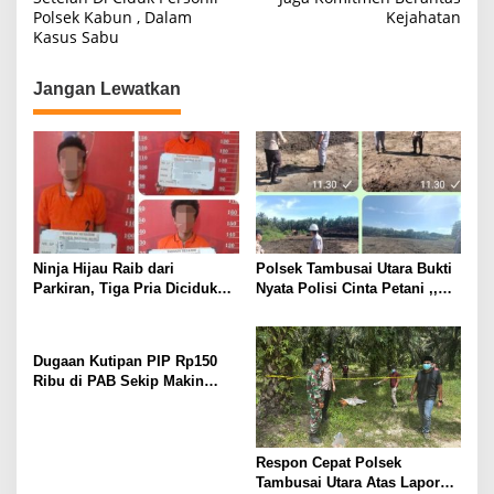
Polsek Kabun , Dalam
Kejahatan
v
Kasus Sabu
i
g
Jangan Lewatkan
a
s
i
p
o
s
Ninja Hijau Raib dari
Polsek Tambusai Utara Bukti
Parkiran, Tiga Pria Diciduk
Nyata Polisi Cinta Petani ,,
Polsek Batang Kuis
Perkuat Stabilitas Pangan
melalui Lahan Jagung PT
Naga Mas.
Dugaan Kutipan PIP Rp150
Ribu di PAB Sekip Makin
Terang, Aparat Diminta
Segera Usut
Respon Cepat Polsek
Tambusai Utara Atas Laporan