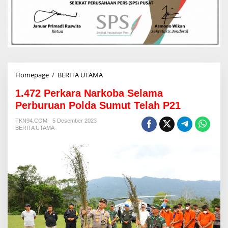
Homepage
/
BERITA UTAMA
1
.
1.472 Perkara Narkoba Selama
4
7
Perburuan Polda Sumut Telah P21
2
P
TKN94.COM
5 Desember 2023
BERITA UTAMA
e
r
k
a
r
a
N
a
r
k
o