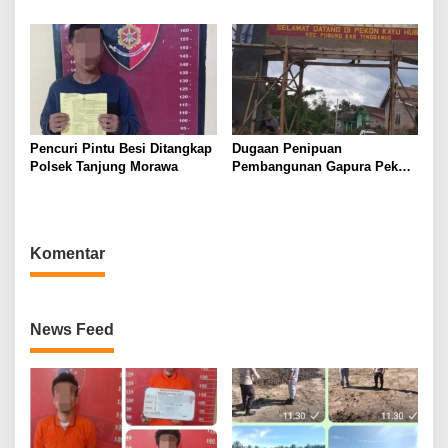
Penemuan Mayat di Mahato
KM 24.
Pencuri Pintu Besi Ditangkap
Dugaan Penipuan
Polsek Tanjung Morawa
Pembangunan Gapura Pekon
Kayu Hubi Tanggamus,
Rosadi Paman Kakon Tiga
Kali Mangkir dari Panggilan
Polisi
Komentar
News Feed