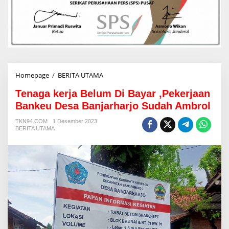
Homepage
/
BERITA UTAMA
T
e
Tenaga kerja Belum Di Bayar ,Pekerjaan
n
a
Bankeu Desa Banjarharjo Sudah Ambrol
g
a
TKN94.COM
1 Desember 2023
BERITA UTAMA
k
e
r
j
a
B
e
l
u
m
D