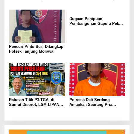
Terang, Aparat Diminta
Penemuan Mayat di Mahato
Segera Usut
KM 24.
Dugaan Penipuan
Pembangunan Gapura Pekon
Kayu Hubi Tanggamus,
Rosadi Paman Kakon Tiga
Kali Mangkir dari Panggilan
Polisi
Pencuri Pintu Besi Ditangkap
Polsek Tanjung Morawa
Ratusan Titik P3-TGAI di
Polresta Deli Serdang
Sumut Disorot, LSM LIPAN
Amankan Seorang Pria
Minta Aparat Turun Periksa
sebagai Tersangka Dugaan
Dugaan Ketidaksesuaian
Tindak Pidana Kekerasan
Pembangunan Irigasi
Seksual terhadap
Penyandang Disabilitas