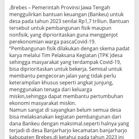
a
,Brebes – Pemerintah Provinsi Jawa Tengah
B
a
menggulirkan bantuan keuangan (Bankeu) untuk
n
desa pada tahun 2023 senilai Rp1,7 triliun. Bantuan
j
tersebut untuk pembangunan fisik maupun
a
nonfisik, yang diprioritaskan guna menggenjot
r
perekonomian warga pascaCovid-19.
h
a
“Pembangunan fisik dilakukan dengan skema padat
r
karya melalui Tim Pelaksana Kegiatan (TPK )desa
j
sehingga masyarakat yang terdampak Covid-19,
o
bisa diprioritaskan untuk bekerja. Semisal untuk
S
u
membantu pengecoran jalan yang tidak perlu
d
keterampilan khusus seperti angkat junjung,
a
menggunakan tenaga dari keluarga
h
miskin,sehingga dapat membantu pertumbuhan
A
ekonomi masyarakat miskin.
m
b
Namun sangat di sayangkan belum semua desa
r
bisa melaksanakan kegiatan pembangunan dari
o
dana Bankeu dengan maksimal.seperti halnya yang
l
terjadi di desa Banjarharjo kecamatan banjarharjo
kabupaten Brebes.di ketahui pada tahun 2023 ini