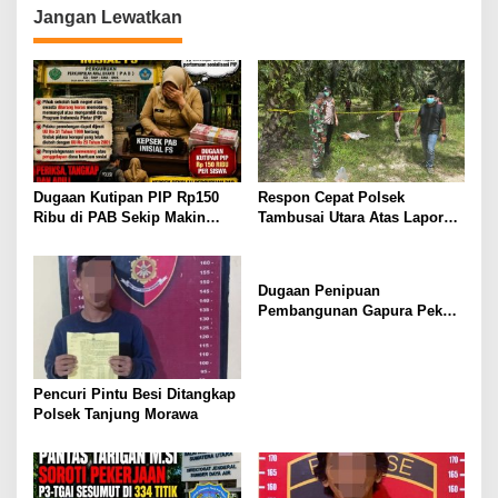
g
Jangan Lewatkan
a
s
i
p
o
s
Dugaan Kutipan PIP Rp150
Respon Cepat Polsek
Ribu di PAB Sekip Makin
Tambusai Utara Atas Laporan
Terang, Aparat Diminta
Penemuan Mayat di Mahato
Segera Usut
KM 24.
Dugaan Penipuan
Pembangunan Gapura Pekon
Kayu Hubi Tanggamus,
Rosadi Paman Kakon Tiga
Kali Mangkir dari Panggilan
Polisi
Pencuri Pintu Besi Ditangkap
Polsek Tanjung Morawa