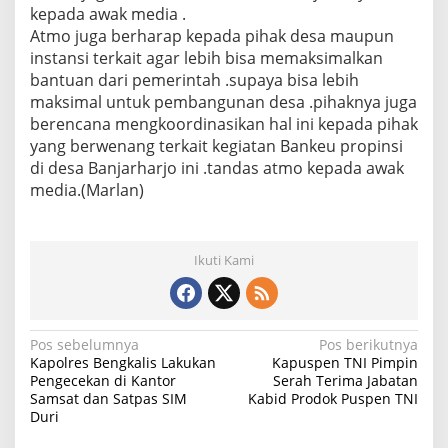
kepada awak media .
Atmo juga berharap kepada pihak desa maupun
instansi terkait agar lebih bisa memaksimalkan
bantuan dari pemerintah .supaya bisa lebih
maksimal untuk pembangunan desa .pihaknya juga
berencana mengkoordinasikan hal ini kepada pihak
yang berwenang terkait kegiatan Bankeu propinsi
di desa Banjarharjo ini .tandas atmo kepada awak
media.(Marlan)
Ikuti Kami
N
Pos sebelumnya
Pos berikutnya
Kapolres Bengkalis Lakukan
Kapuspen TNI Pimpin
a
Pengecekan di Kantor
Serah Terima Jabatan
Samsat dan Satpas SIM
Kabid Prodok Puspen TNI
v
Duri
i