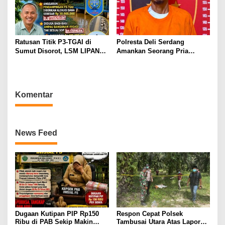
Ratusan Titik P3-TGAI di
Polresta Deli Serdang
Sumut Disorot, LSM LIPAN
Amankan Seorang Pria
Minta Aparat Turun Periksa
sebagai Tersangka Dugaan
Dugaan Ketidaksesuaian
Tindak Pidana Kekerasan
Pembangunan Irigasi
Seksual terhadap
Penyandang Disabilitas
Komentar
News Feed
Dugaan Kutipan PIP Rp150
Respon Cepat Polsek
Ribu di PAB Sekip Makin
Tambusai Utara Atas Laporan