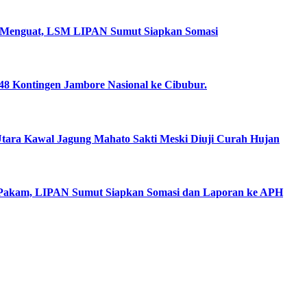
 Menguat, LSM LIPAN Sumut Siapkan Somasi
8 Kontingen Jambore Nasional ke Cibubur.
ara Kawal Jagung Mahato Sakti Meski Diuji Curah Hujan
 Pakam, LIPAN Sumut Siapkan Somasi dan Laporan ke APH