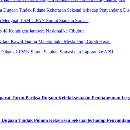
ka Dugaan Tindak Pidana Kekerasan Seksual terhadap Penyandang Disa
an Menguat, LSM LIPAN Sumut Siapkan Somasi
48 Kontingen Jambore Nasional ke Cibubur.
tara Kawal Jagung Mahato Sakti Meski Diuji Curah Hujan
k Pakam, LIPAN Sumut Siapkan Somasi dan Laporan ke APH
arat Turun Periksa Dugaan Ketidaksesuaian Pembangunan Iriga
a Dugaan Tindak Pidana Kekerasan Seksual terhadap Penyandang 