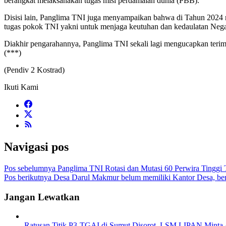
berangkat melaksanakan tugas misi perdamaian dunia (PBB).
Disisi lain, Panglima TNI juga menyampaikan bahwa di Tahun 2024 me
tugas pokok TNI yakni untuk menjaga keutuhan dan kedaulatan Nega
Diakhir pengarahannya, Panglima TNI sekali lagi mengucapkan terima
(***)
(Pendiv 2 Kostrad)
Ikuti Kami
Navigasi pos
Pos sebelumnya
Panglima TNI Rotasi dan Mutasi 60 Perwira Tinggi
Pos berikutnya
Desa Darul Makmur belum memiliki Kantor Desa, be
Jangan Lewatkan
Ratusan Titik P3-TGAI di Sumut Disorot, LSM LIPAN Minta A