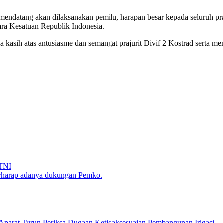
ndatang akan dilaksanakan pemilu, harapan besar kepada seluruh praj
ra Kesatuan Republik Indonesia.
 kasih atas antusiasme dan semangat prajurit Divif 2 Kostrad serta 
 TNI
rharap adanya dukungan Pemko.
parat Turun Periksa Dugaan Ketidaksesuaian Pembangunan Irigasi