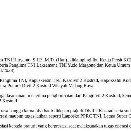
n TNI Haryanto, S.I.P., M.Tr. (Han)., didampingi Ibu Ketua Persit K
an kerja Panglima TNI Laksamana TNI Yudo Margono dan Ketua Umum 
1/2023).
Panglima TNI, Kapuskersin TNI, Kasdivif 2 Kostrad, Kapoksahli Kodam
para Prajurit Divif 2 Kostrad Wilayah Malang Raya.
 jaga keamanan, menerima penghormatan dari Pangdivif 2 Kostrad, kem
2 Kostrad.
 bangga karna bisa hadir didepan prajurit Divif 2 Kostrad serta suda
operasi maupun tugas latihan seperti Latposko PPRC TNI, Latma Super 
iasi kepada prajurit yang berprestasi saat melaksanakan tugas operas