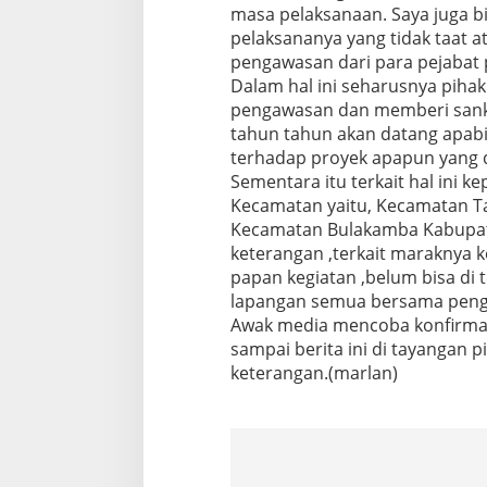
k
masa pelaksanaan. Saya juga b
t
pelaksananya yang tidak taat at
i
pengawasan dari para pejabat
f
Dalam hal ini seharusnya pih
i
s
pengawasan dan memberi sanksi 
B
tahun tahun akan datang apabi
r
terhadap proyek apapun yang d
e
Sementara itu terkait hal in
b
Kecamatan yaitu, Kecamatan T
e
s
Kecamatan Bulakamba Kabupate
B
keterangan ,terkait maraknya
a
papan kegiatan ,belum bisa di 
r
lapangan semua bersama pen
a
t
Awak media mencoba konfirmasi
sampai berita ini di tayanga
keterangan.(marlan)