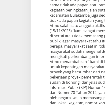
a
sama tidak ada papan atau ram
p
kegiatan peningkatan jalan s
a
n
kecamatan Bulakamba juga seda
I
tidak ada papan kegiatan yang 
m
Atmo salah satu anggota aktif
f
(15/11/2023) “kami sangat me
o
r
di sertai atau tidak memasang
m
publik, agar masyarakat tahu 
a
berapa, masyarakat saat ini tid
s
masyarakat sudah mengenal dun
i
mengikuti perkembangan infor
j
a
Atmo menambahkan ” kami di la
d
untuk kepentingan masyarakat 
i
proyek yang bersumber dari ne
S
pekerjaan proyek pemerintah ta
o
r
sudah di bohongi dan jelas s
o
Informasi Publik (KIP) Nomor 
t
dan Nomer 70 Tahun 2012, yang
a
oleh negara, wajib memasang 
n
dan lokasi kegiatan, nomor kon
A