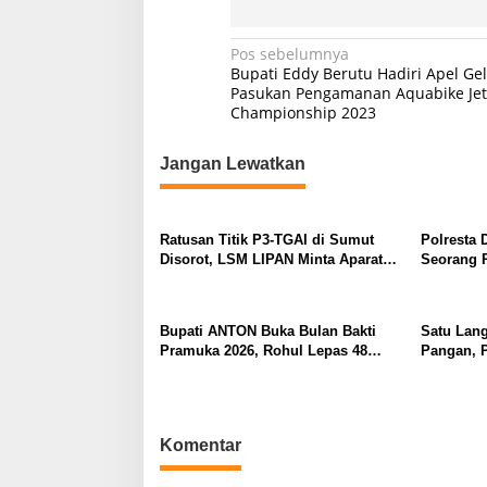
N
Pos sebelumnya
Bupati Eddy Berutu Hadiri Apel Gel
a
Pasukan Pengamanan Aquabike Jet
Championship 2023
v
i
Jangan Lewatkan
g
a
s
Ratusan Titik P3-TGAI di Sumut
Polresta 
Disorot, LSM LIPAN Minta Aparat
Seorang P
i
Turun Periksa Dugaan
Dugaan T
p
Ketidaksesuaian Pembangunan
Seksual 
Irigasi
Disabilita
o
Bupati ANTON Buka Bulan Bakti
Satu Lan
Pramuka 2026, Rohul Lepas 48
Pangan, P
s
Kontingen Jambore Nasional ke
Kawal Ja
Cibubur.
Diuji Cur
Komentar