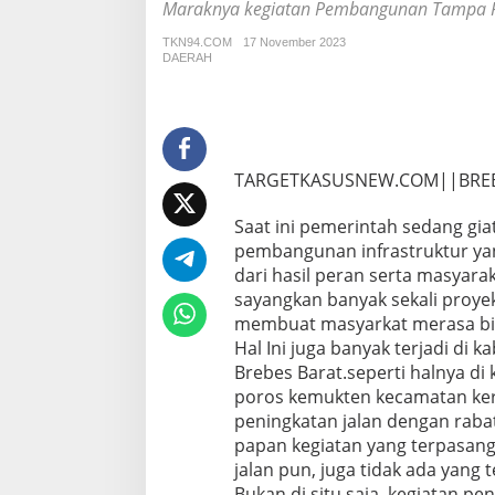
k
Maraknya kegiatan Pembangunan Tampa Pap
e
g
TKN94.COM
17 November 2023
DAERAH
i
a
t
a
n
P
TARGETKASUSNEW.COM||BRE
e
m
b
Saat ini pemerintah sedang gi
a
pembangunan infrastruktur yan
n
dari hasil peran serta masyar
g
sayangkan banyak sekali proyek
u
membuat masyarkat merasa bin
n
a
Hal Ini juga banyak terjadi di 
n
Brebes Barat.seperti halnya di
T
poros kemukten kecamatan kers
a
peningkatan jalan dengan rabat
m
p
papan kegiatan yang terpasan
a
jalan pun, juga tidak ada yang 
P
Bukan di situ saja .kegiatan p