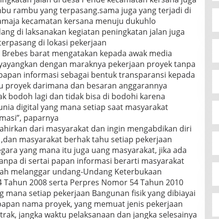
bu rambu yang terpasang.sama juga yang terjadi di
utamaja kecamatan kersana menuju dukuhlo
ng di laksanakan kegiatan peningkatan jalan juga
terpasang di lokasi pekerjaan
is Brebes barat mengatakan kepada awak media
nyayangkan dengan maraknya pekerjaan proyek tanpa
 papan informasi sebagai bentuk transparansi kepada
itu proyek darimana dan besaran anggarannya
ak bodoh lagi dan tidak bisa di bodohi karena
ia digital yang mana setiap saat masyarakat
masi”, paparnya
hirkan dari masyarakat dan ingin mengabdikan diri
,dan masyarakat berhak tahu setiap pekerjaan
gara yang mana itu juga uang masyarakat, jika ada
npa di sertai papan informasi berarti masyarakat
udah melanggar undang-Undang Keterbukaan
14 Tahun 2008 serta Perpres Nomor 54 Tahun 2010
 mana setiap pekerjaan Bangunan fisik yang dibiayai
papan nama proyek, yang memuat jenis pekerjaan
trak, jangka waktu pelaksanaan dan jangka selesainya