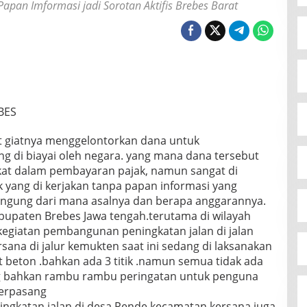
an Imformasi jadi Sorotan Aktifis Brebes Barat
BES
at giatnya menggelontorkan dana untuk
g di biayai oleh negara. yang mana dana tersebut
akat dalam pembayaran pajak, namun sangat di
 yang di kerjakan tanpa papan informasi yang
gung dari mana asalnya dan berapa anggarannya.
kabupaten Brebes Jawa tengah.terutama di wilayah
 kegiatan pembangunan peningkatan jalan di jalan
ana di jalur kemukten saat ini sedang di laksanakan
 beton .bahkan ada 3 titik .namun semua tidak ada
g bahkan rambu rambu peringatan untuk penguna
terpasang
eningkatan jalan di desa Pende kecamatan kersana juga