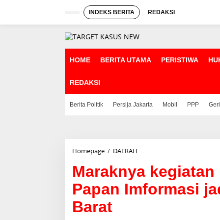
L
e
INDEKS BERITA
REDAKSI
w
a
t
i
k
HOME
BERITA UTAMA
PERISTIWA
HU
e
k
REDAKSI
o
n
t
Berita Politik
Persija Jakarta
Mobil
PPP
Ger
e
n
Homepage
/
DAERAH
M
a
Maraknya kegiata
r
a
Papan Imformasi jad
k
n
Barat
y
a