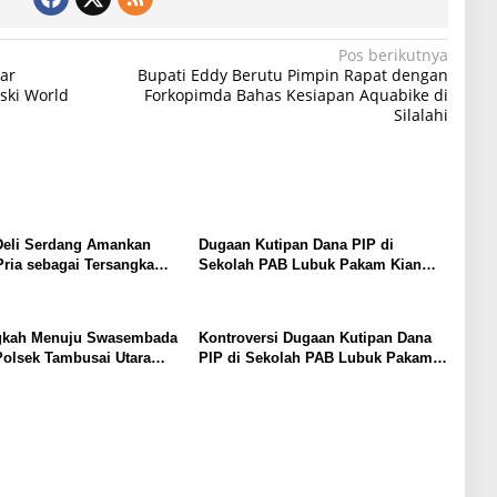
Pos berikutnya
ar
Bupati Eddy Berutu Pimpin Rapat dengan
ski World
Forkopimda Bahas Kesiapan Aquabike di
Silalahi
Deli Serdang Amankan
Dugaan Kutipan Dana PIP di
ria sebagai Tersangka
Sekolah PAB Lubuk Pakam Kian
indak Pidana Kekerasan
Menguat, LSM LIPAN Sumut
terhadap Penyandang
Siapkan Somasi
s
gkah Menuju Swasembada
Kontroversi Dugaan Kutipan Dana
olsek Tambusai Utara
PIP di Sekolah PAB Lubuk Pakam,
gung Mahato Sakti Meski
LIPAN Sumut Siapkan Somasi dan
ah Hujan
Laporan ke APH