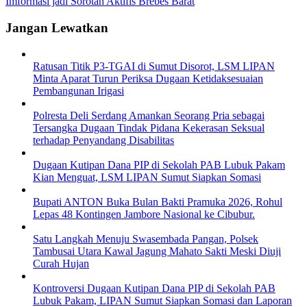
Imformasi jadi Sorotan Aktifis Brebes Barat
Jangan Lewatkan
Ratusan Titik P3-TGAI di Sumut Disorot, LSM LIPAN
Minta Aparat Turun Periksa Dugaan Ketidaksesuaian
Pembangunan Irigasi
Polresta Deli Serdang Amankan Seorang Pria sebagai
Tersangka Dugaan Tindak Pidana Kekerasan Seksual
terhadap Penyandang Disabilitas
Dugaan Kutipan Dana PIP di Sekolah PAB Lubuk Pakam
Kian Menguat, LSM LIPAN Sumut Siapkan Somasi
Bupati ANTON Buka Bulan Bakti Pramuka 2026, Rohul
Lepas 48 Kontingen Jambore Nasional ke Cibubur.
Satu Langkah Menuju Swasembada Pangan, Polsek
Tambusai Utara Kawal Jagung Mahato Sakti Meski Diuji
Curah Hujan
Kontroversi Dugaan Kutipan Dana PIP di Sekolah PAB
Lubuk Pakam, LIPAN Sumut Siapkan Somasi dan Laporan