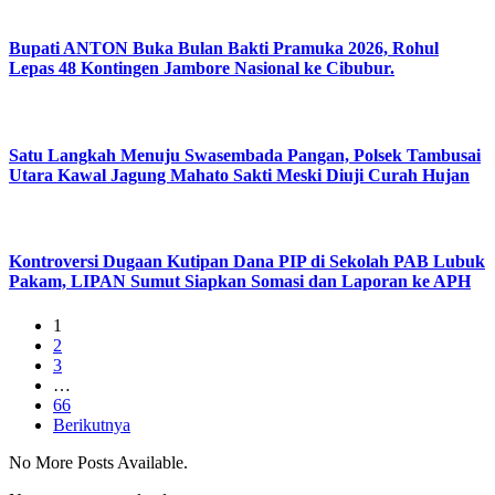
Bupati ANTON Buka Bulan Bakti Pramuka 2026, Rohul
Lepas 48 Kontingen Jambore Nasional ke Cibubur.
Satu Langkah Menuju Swasembada Pangan, Polsek Tambusai
Utara Kawal Jagung Mahato Sakti Meski Diuji Curah Hujan
Kontroversi Dugaan Kutipan Dana PIP di Sekolah PAB Lubuk
Pakam, LIPAN Sumut Siapkan Somasi dan Laporan ke APH
1
2
3
…
66
Berikutnya
No More Posts Available.