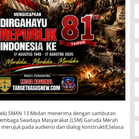
psek) SMAN 13 Medan menerima dengan sambutan
 Lembaga Swadaya Masyarakat (LSM) Garuda Merah
merujuk pada audiensi dan dialog konstruktif,Selasa