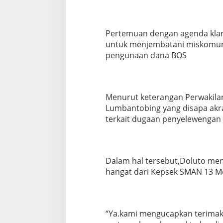
u
j
u
k
Pertemuan dengan agenda klarif
K
untuk menjembatani miskomunik
o
pengunaan dana BOS
n
f
i
r
m
Menurut keterangan Perwakil
a
Lumbantobing yang disapa akrab
s
terkait dugaan penyelewengan
i
&
K
l
a
Dalam hal tersebut,Doluto me
r
hangat dari Kepsek SMAN 13 
i
f
i
k
a
“Ya.kami mengucapkan terima
s