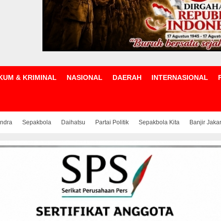
KUM & KRIMINAL
NASIONAL
DAERAH
INTERNASIONAL
indra
Sepakbola
Daihatsu
Partai Politik
Sepakbola Kita
Banjir Jaka