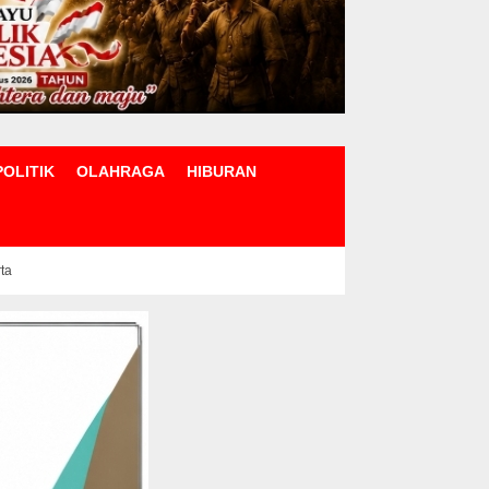
POLITIK
OLAHRAGA
HIBURAN
rta