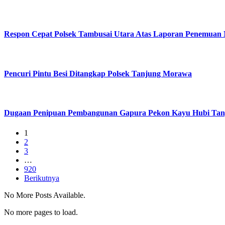
Respon Cepat Polsek Tambusai Utara Atas Laporan Penemuan
Pencuri Pintu Besi Ditangkap Polsek Tanjung Morawa
Dugaan Penipuan Pembangunan Gapura Pekon Kayu Hubi Tangga
1
2
3
…
920
Berikutnya
No More Posts Available.
No more pages to load.