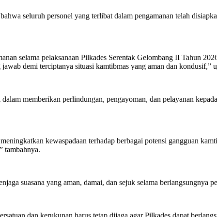
hwa seluruh personel yang terlibat dalam pengamanan telah disiapka
anan selama pelaksanaan Pilkades Serentak Gelombang II Tahun 2026.
 jawab demi terciptanya situasi kamtibmas yang aman dan kondusif,” uj
 dalam memberikan perlindungan, pengayoman, dan pelayanan kepada m
s, meningkatkan kewaspadaan terhadap berbagai potensi gangguan kamt
,” tambahnya.
jaga suasana yang aman, damai, dan sejuk selama berlangsungnya pest
rsatuan dan kerukunan harus tetap dijaga agar Pilkades dapat berlang