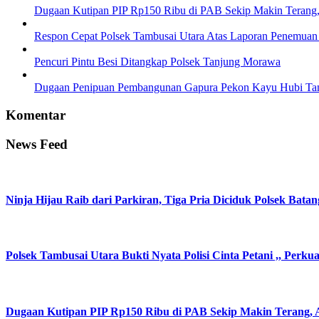
Dugaan Kutipan PIP Rp150 Ribu di PAB Sekip Makin Terang,
Respon Cepat Polsek Tambusai Utara Atas Laporan Penemuan
Pencuri Pintu Besi Ditangkap Polsek Tanjung Morawa
Dugaan Penipuan Pembangunan Gapura Pekon Kayu Hubi Tangg
Komentar
News Feed
Ninja Hijau Raib dari Parkiran, Tiga Pria Diciduk Polsek Batan
Polsek Tambusai Utara Bukti Nyata Polisi Cinta Petani ,, Perk
Dugaan Kutipan PIP Rp150 Ribu di PAB Sekip Makin Terang, A