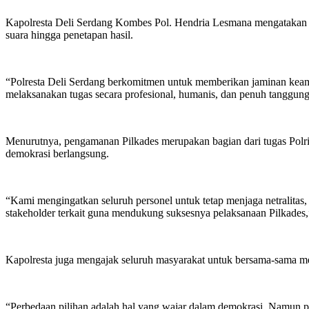
Kapolresta Deli Serdang Kombes Pol. Hendria Lesmana mengatakan ba
suara hingga penetapan hasil.
“Polresta Deli Serdang berkomitmen untuk memberikan jaminan keam
melaksanakan tugas secara profesional, humanis, dan penuh tanggung
Menurutnya, pengamanan Pilkades merupakan bagian dari tugas Polri
demokrasi berlangsung.
“Kami mengingatkan seluruh personel untuk tetap menjaga netralita
stakeholder terkait guna mendukung suksesnya pelaksanaan Pilkades
Kapolresta juga mengajak seluruh masyarakat untuk bersama-sama men
“Perbedaan pilihan adalah hal yang wajar dalam demokrasi. Namun pe