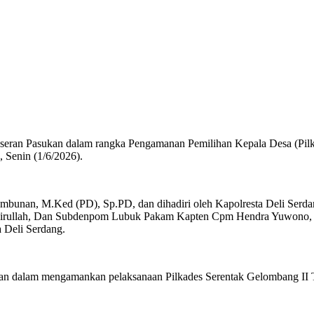
geseran Pasukan dalam rangka Pengamanan Pemilihan Kepala Desa (Pi
 Senin (1/6/2026).
Tambunan, M.Ked (PD), Sp.PD, dan dihadiri oleh Kapolresta Deli Serd
ullah, Dan Subdenpom Lubuk Pakam Kapten Cpm Hendra Yuwono, para 
a Deli Serdang.
gan dalam mengamankan pelaksanaan Pilkades Serentak Gelombang II Ta