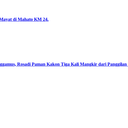
 Mayat di Mahato KM 24.
mus, Rosadi Paman Kakon Tiga Kali Mangkir dari Panggilan P