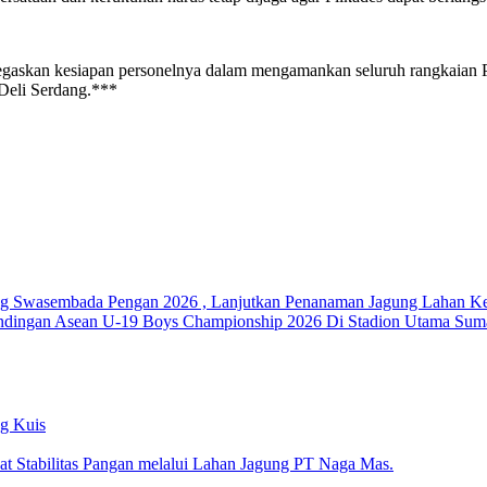
enegaskan kesiapan personelnya dalam mengamankan seluruh rangkaian
 Deli Serdang.***
ukung Swasembada Pengan 2026 , Lanjutkan Penanaman Jagung Lahan K
andingan Asean U-19 Boys Championship 2026 Di Stadion Utama Suma
ng Kuis
kuat Stabilitas Pangan melalui Lahan Jagung PT Naga Mas.