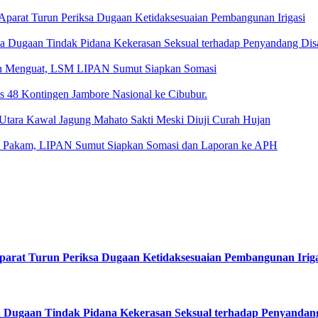
parat Turun Periksa Dugaan Ketidaksesuaian Pembangunan Irigasi
ka Dugaan Tindak Pidana Kekerasan Seksual terhadap Penyandang Disa
an Menguat, LSM LIPAN Sumut Siapkan Somasi
48 Kontingen Jambore Nasional ke Cibubur.
tara Kawal Jagung Mahato Sakti Meski Diuji Curah Hujan
k Pakam, LIPAN Sumut Siapkan Somasi dan Laporan ke APH
arat Turun Periksa Dugaan Ketidaksesuaian Pembangunan Iriga
a Dugaan Tindak Pidana Kekerasan Seksual terhadap Penyandang 