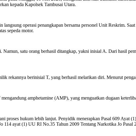
orkan kepada Kapolsek Tambusai Utara.
n langsung operasi penangkapan bersama personel Unit Reskrim. Saat
tas sepeda motor.
. Namun, satu orang berhasil ditangkap, yakni inisial A. Dari hasil p
k rekannya berinisial T, yang berhasil melarikan diri. Menurut pengak
ositif mengandung amphetamine (AMP), yang menguatkan dugaan keterli
jalani proses hukum lebih lanjut. Penyidik menerapkan Pasal 609 Ayat
o 114 ayat (1) UU RI No.35 Tahun 2009 Tentang Narkotika Jo Pasal