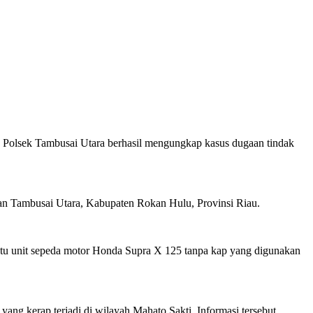
n Polsek Tambusai Utara berhasil mengungkap kasus dugaan tindak
an Tambusai Utara, Kabupaten Rokan Hulu, Provinsi Riau.
 satu unit sepeda motor Honda Supra X 125 tanpa kap yang digunakan
ang kerap terjadi di wilayah Mahato Sakti. Informasi tersebut