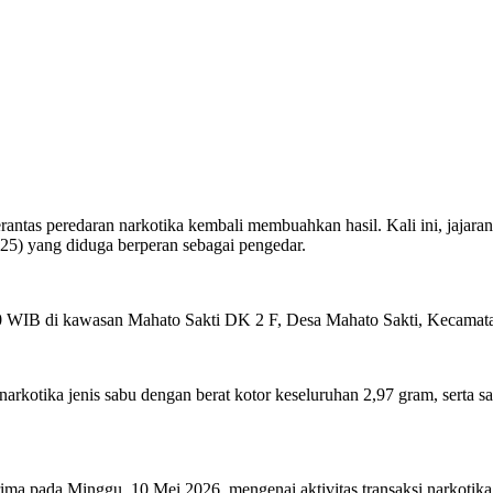
tas peredaran narkotika kembali membuahkan hasil. Kali ini, jajara
(25) yang diduga berperan sebagai pengedar.
00 WIB di kawasan Mahato Sakti DK 2 F, Desa Mahato Sakti, Kecamat
narkotika jenis sabu dengan berat kotor keseluruhan 2,97 gram, serta
ima pada Minggu, 10 Mei 2026, mengenai aktivitas transaksi narkotika y