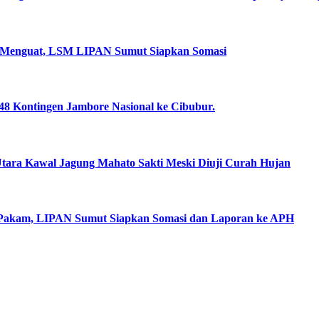
 Menguat, LSM LIPAN Sumut Siapkan Somasi
8 Kontingen Jambore Nasional ke Cibubur.
ara Kawal Jagung Mahato Sakti Meski Diuji Curah Hujan
 Pakam, LIPAN Sumut Siapkan Somasi dan Laporan ke APH