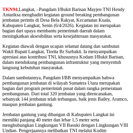
TKN94
,Langkat, –Pangdam I/Bukit Barisan Mayjen TNI Hendy
Antariksa menghadiri kegiatan ground breaking pembangunan
jembatan perintis di Desa Bela Rakyat, Kecamatan Kuala,
Kabupaten Langkat, Senin (6/4/2026). Kegiatan ini merupakan
bagian dari upaya membantu pemerintah daerah dalam
meningkatkan aksesibilitas serta kesejahteraan masyarakat.
Kegiatan diawali dengan ucapan selamat datang dan sambutan
Wakil Bupati Langkat, Tiorita Br Surbakti. Ia menyampaikan
apresiasi atas kontribusi TNI, khususnya Kodam I/Bukit Barisan,
dalam mendukung pembangunan infrastruktur yang menyentuh
langsung kebutuhan masyarakat.
Dalam sambutannya, Pangdam I/BB menyampaikan bahwa
pembangunan jembatan di wilayah Sumatera Utara merupakan
bagian dari program pemerintah pusat dalam rangka pemerataan
pembangunan. Dari total 320 jembatan yang direncanakan,
sebanyak 144 jembatan telah terbangun, baik jenis Bailey, Aramco,
maupun jembatan gantung.
Jembatan gantung yang dibangun di Kabupaten Langkat ini
memiliki panjang 40 meter dan lebar 1,5 meter serta
menghubungkan Lingkungan VII Basuki dengan Lingkungan VIII
Undian. Pengerjaannya melibatkan TNI melalui Kodim