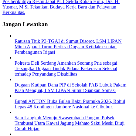
Pos berikutnya
Resmi Jabat PLT Sekda Rokan Hulu, Drs. H.
Yusmar, M.Si Tekankan Budaya Kerja Baru dan Pelayanan
Berkualitas.
Jangan Lewatkan
Ratusan Titik P3-TGAI di Sumut Disorot, LSM LIPAN
Minta Aparat Turun Periksa Dugaan Ketidaksesuaian
Pembangunan Irigasi
Polresta Deli Serdang Amankan Seorang Pria sebagai
Tersangka Dugaan Tindak Pidana Kekerasan Seksual
terhadap Penyandang Disabilitas
Dugaan Kutipan Dana PIP di Sekolah PAB Lubuk Pakam
Kian Menguat, LSM LIPAN Sumut Siapkan Somasi
Bupati ANTON Buka Bulan Bakti Pramuka 2026, Rohul
Lepas 48 Kontingen Jambore Nasional ke Cibubur.
Satu Langkah Menuju Swasembada Pangan, Polsek
Tambusai Utara Kawal Jagung Mahato Sakti Meski Diuji
Curah Hujan