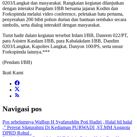
0203/Langkat dan masyarakat. Rangkaian kegiatan dilanjutkan
dengan interaksi Pangdam I/BB bersama jajaran Kodim dan
Forkopimda melalui video conference, peletakan batu pertama,
penyerahan 200 bibit pohon durian dan bantuan sembako secara
simbolis, serta dialog interaktif dengan masyarakat.
Turut hadir dalam kegiatan tersebut Irdam I/BB, Danrem 022/PT,
para Asisten Kasdam I/BB, para Kabalakdam I/BB, Dandim
0203/Langkat, Kapolres Langkat, Danyon 100/PS, serta unsur
Forkopimda lainnya.***
(Pendam I/BB)
Ikuti Kami
Navigasi pos
Pos sebelumnya
WaBup H Syafaruddin Poti Hadiri , Halal bil halal
,” Pererat Silaturahmi Di Kediaman PURWADI ,ST.MM Anggota
DPRD Rohul .