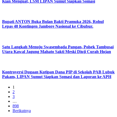
Kian Menguat, LSM LIPAN Sumut Siapkan Somasi
Bupati ANTON Buka Bulan Bakti Pramuka 2026, Rohul
Lepas 48 Kontingen Jambore Nasional ke Cibubur.
Satu Langkah Menuju Swasembada Pangan, Polsek Tambusai
Utara Kawal Jagung Mahato Sakti Meski Diuji Curah Hujan
Kontroversi Dugaan Kutipan Dana PIP di Sekolah PAB Lubuk
Pakam, LIPAN Sumut Siapkan Somasi dan Laporan ke APH
1
2
3
…
898
Berikutnya