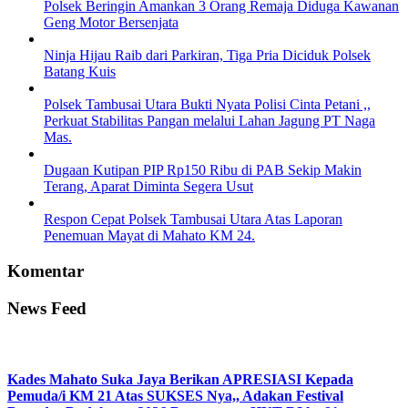
Polsek Beringin Amankan 3 Orang Remaja Diduga Kawanan
Geng Motor Bersenjata
Ninja Hijau Raib dari Parkiran, Tiga Pria Diciduk Polsek
Batang Kuis
Polsek Tambusai Utara Bukti Nyata Polisi Cinta Petani ,,
Perkuat Stabilitas Pangan melalui Lahan Jagung PT Naga
Mas.
Dugaan Kutipan PIP Rp150 Ribu di PAB Sekip Makin
Terang, Aparat Diminta Segera Usut
Respon Cepat Polsek Tambusai Utara Atas Laporan
Penemuan Mayat di Mahato KM 24.
Komentar
News Feed
Kades Mahato Suka Jaya Berikan APRESIASI Kepada
Pemuda/i KM 21 Atas SUKSES Nya,, Adakan Festival