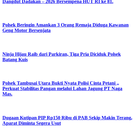
Dangdut Dadakan – 2026 Bersempena HUT RI ke 81.
Polsek Beringin Amankan 3 Orang Remaja Diduga Kawanan
Geng Motor Bersenjata
Ninja Hijau Raib dari Parkiran, Tiga Pria Diciduk Polsek
Batang Kuis
Polsek Tambusai Utara Bukti Nyata Polisi Cinta Petani ,,
Perkuat Stabilitas Pangan melalui Lahan Jagung PT Naga
Mas.
Dugaan Kutipan PIP Rp150 Ribu di PAB Sekip Makin Terang,
Aparat Diminta Segera Usut