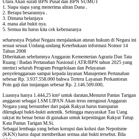
Utara Akan surati BPN Pusat dan BPN SUMUT
1. Siapa siapa yang menerima aliran Dana .
2. Berapa besarannya .
3. Dimana belanjaya
4. mana alat bukti nya.
5. Semua itu harus kita cek kebenaranya
seharusnya Pejabat Negara menjalankan aturan hukum di Negara ini
sesuai sesuai Undang-undang Keterbukaan informasi Nomor 14
Tahun 2008
Diberitakan sebelumnya Anggaran Kementerian Agraria Dan Tata
Ruang / Badan Pertanahan Nasional ( ATR/BPN tahun 2025 yang
merinci seluruh Program Pengelolaan dan Pelayanan
penyelenggaraan sampai kepada layanan Manajemen Pertanahan
sebesar Rp. 3.937.558.000 bahwa Tertera Layanan Perkantoran
Poin gaji dan tunjangan sebesar Rp. 2.146.509.000,
Luasnya hanya 1.444,25 km² untuk daratan,Menurut Pantas Tarigan
anggaran sebagai LSM LIPAN Akan terus mengusut Anggaran
Negara yang bersumber dari pajak Rakyat harus transparan
dilengkapi bukti-bukti autentik. Sehingga masyarakat Tau Uang
rakyat itu benar benar di gunakan untuk kepentingan Rakyat Tutup
Kata Pantas Tarigan M.Si.
Sebagai lembaga yang bebas korupsi dan kolusi dan Nepotisme
(KKN) harus dapat memberikan semua alat bukti tersebut. Bila