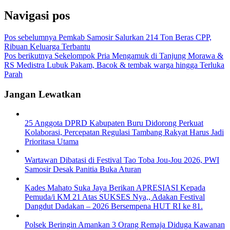
Navigasi pos
Pos sebelumnya
Pemkab Samosir Salurkan 214 Ton Beras CPP,
Ribuan Keluarga Terbantu
Pos berikutnya
Sekelompok Pria Mengamuk di Tanjung Morawa &
RS Medistra Lubuk Pakam, Bacok & tembak warga hingga Terluka
Parah
Jangan Lewatkan
25 Anggota DPRD Kabupaten Buru Didorong Perkuat
Kolaborasi, Percepatan Regulasi Tambang Rakyat Harus Jadi
Prioritasa Utama
Wartawan Dibatasi di Festival Tao Toba Jou-Jou 2026, PWI
Samosir Desak Panitia Buka Aturan
Kades Mahato Suka Jaya Berikan APRESIASI Kepada
Pemuda/i KM 21 Atas SUKSES Nya,, Adakan Festival
Dangdut Dadakan – 2026 Bersempena HUT RI ke 81.
Polsek Beringin Amankan 3 Orang Remaja Diduga Kawanan