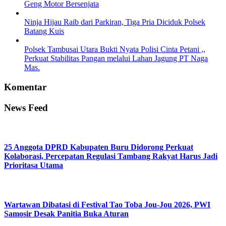
Geng Motor Bersenjata
Ninja Hijau Raib dari Parkiran, Tiga Pria Diciduk Polsek
Batang Kuis
Polsek Tambusai Utara Bukti Nyata Polisi Cinta Petani ,,
Perkuat Stabilitas Pangan melalui Lahan Jagung PT Naga
Mas.
Komentar
News Feed
25 Anggota DPRD Kabupaten Buru Didorong Perkuat
Kolaborasi, Percepatan Regulasi Tambang Rakyat Harus Jadi
Prioritasa Utama
Wartawan Dibatasi di Festival Tao Toba Jou-Jou 2026, PWI
Samosir Desak Panitia Buka Aturan