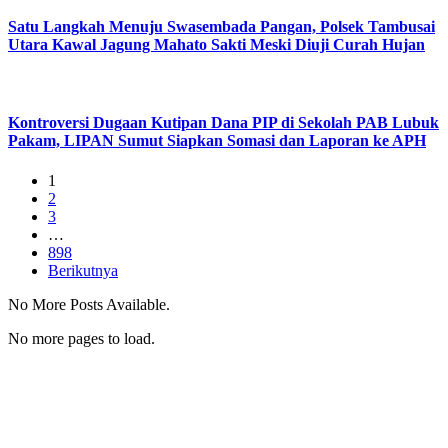
Satu Langkah Menuju Swasembada Pangan, Polsek Tambusai
Utara Kawal Jagung Mahato Sakti Meski Diuji Curah Hujan
Kontroversi Dugaan Kutipan Dana PIP di Sekolah PAB Lubuk
Pakam, LIPAN Sumut Siapkan Somasi dan Laporan ke APH
1
2
3
…
898
Berikutnya
No More Posts Available.
No more pages to load.