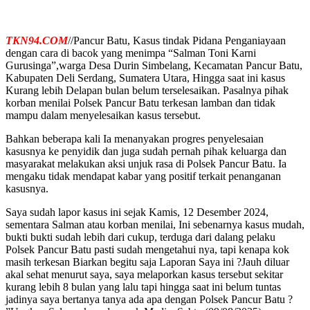
TKN94.COM
//Pancur Batu, Kasus tindak Pidana Penganiayaan
dengan cara di bacok yang menimpa “Salman Toni Karni
Gurusinga”,warga Desa Durin Simbelang, Kecamatan Pancur Batu,
Kabupaten Deli Serdang, Sumatera Utara, Hingga saat ini kasus
Kurang lebih Delapan bulan belum terselesaikan. Pasalnya pihak
korban menilai Polsek Pancur Batu terkesan lamban dan tidak
mampu dalam menyelesaikan kasus tersebut.
Bahkan beberapa kali Ia menanyakan progres penyelesaian
kasusnya ke penyidik dan juga sudah pernah pihak keluarga dan
masyarakat melakukan aksi unjuk rasa di Polsek Pancur Batu. Ia
mengaku tidak mendapat kabar yang positif terkait penanganan
kasusnya.
Saya sudah lapor kasus ini sejak Kamis, 12 Desember 2024,
sementara Salman atau korban menilai, Ini sebenarnya kasus mudah,
bukti bukti sudah lebih dari cukup, terduga dari dalang pelaku
Polsek Pancur Batu pasti sudah mengetahui nya, tapi kenapa kok
masih terkesan Biarkan begitu saja Laporan Saya ini ?Jauh diluar
akal sehat menurut saya, saya melaporkan kasus tersebut sekitar
kurang lebih 8 bulan yang lalu tapi hingga saat ini belum tuntas
jadinya saya bertanya tanya ada apa dengan Polsek Pancur Batu ?