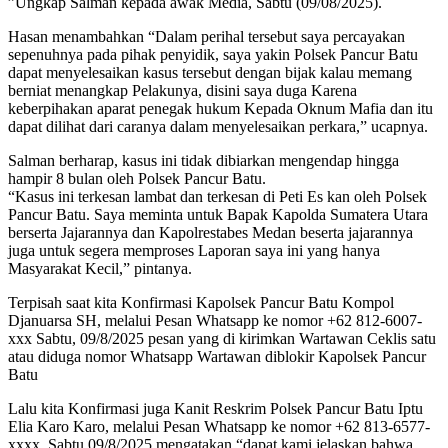
”Ungkap Salman kepada awak Media, Sabtu (09/08/2025).
Hasan menambahkan “Dalam perihal tersebut saya percayakan
sepenuhnya pada pihak penyidik, saya yakin Polsek Pancur Batu
dapat menyelesaikan kasus tersebut dengan bijak kalau memang
berniat menangkap Pelakunya, disini saya duga Karena
keberpihakan aparat penegak hukum Kepada Oknum Mafia dan itu
dapat dilihat dari caranya dalam menyelesaikan perkara,” ucapnya.
Salman berharap, kasus ini tidak dibiarkan mengendap hingga
hampir 8 bulan oleh Polsek Pancur Batu.
“Kasus ini terkesan lambat dan terkesan di Peti Es kan oleh Polsek
Pancur Batu. Saya meminta untuk Bapak Kapolda Sumatera Utara
berserta Jajarannya dan Kapolrestabes Medan beserta jajarannya
juga untuk segera memproses Laporan saya ini yang hanya
Masyarakat Kecil,” pintanya.
Terpisah saat kita Konfirmasi Kapolsek Pancur Batu Kompol
Djanuarsa SH, melalui Pesan Whatsapp ke nomor +62 812-6007-
xxx Sabtu, 09/8/2025 pesan yang di kirimkan Wartawan Ceklis satu
atau diduga nomor Whatsapp Wartawan diblokir Kapolsek Pancur
Batu
Lalu kita Konfirmasi juga Kanit Reskrim Polsek Pancur Batu Iptu
Elia Karo Karo, melalui Pesan Whatsapp ke nomor +62 813-6577-
xxxx, Sabtu 09/8/2025 mengatakan “dapat kami jelaskan bahwa