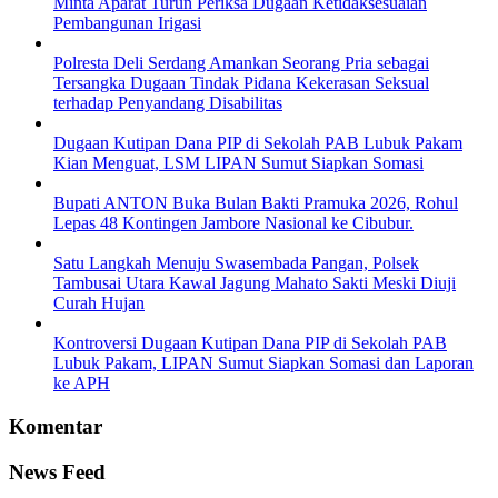
Minta Aparat Turun Periksa Dugaan Ketidaksesuaian
Pembangunan Irigasi
Polresta Deli Serdang Amankan Seorang Pria sebagai
Tersangka Dugaan Tindak Pidana Kekerasan Seksual
terhadap Penyandang Disabilitas
Dugaan Kutipan Dana PIP di Sekolah PAB Lubuk Pakam
Kian Menguat, LSM LIPAN Sumut Siapkan Somasi
Bupati ANTON Buka Bulan Bakti Pramuka 2026, Rohul
Lepas 48 Kontingen Jambore Nasional ke Cibubur.
Satu Langkah Menuju Swasembada Pangan, Polsek
Tambusai Utara Kawal Jagung Mahato Sakti Meski Diuji
Curah Hujan
Kontroversi Dugaan Kutipan Dana PIP di Sekolah PAB
Lubuk Pakam, LIPAN Sumut Siapkan Somasi dan Laporan
ke APH
Komentar
News Feed