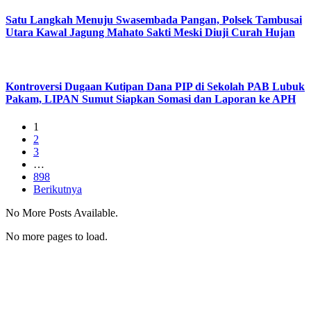
Satu Langkah Menuju Swasembada Pangan, Polsek Tambusai
Utara Kawal Jagung Mahato Sakti Meski Diuji Curah Hujan
Kontroversi Dugaan Kutipan Dana PIP di Sekolah PAB Lubuk
Pakam, LIPAN Sumut Siapkan Somasi dan Laporan ke APH
1
2
3
…
898
Berikutnya
No More Posts Available.
No more pages to load.