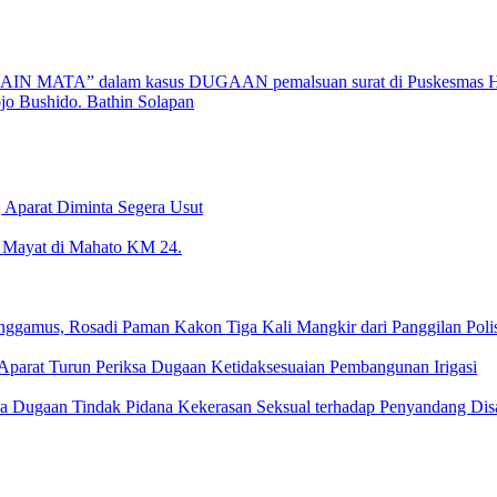
AIN MATA” dalam kasus DUGAAN pemalsuan surat di Puskesmas H
 Bushido. Bathin Solapan
 Aparat Diminta Segera Usut
 Mayat di Mahato KM 24.
amus, Rosadi Paman Kakon Tiga Kali Mangkir dari Panggilan Polis
parat Turun Periksa Dugaan Ketidaksesuaian Pembangunan Irigasi
ka Dugaan Tindak Pidana Kekerasan Seksual terhadap Penyandang Disa