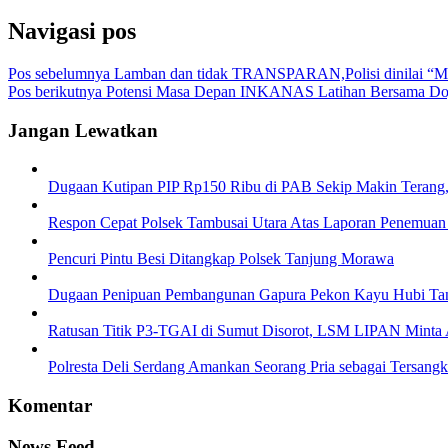
Navigasi pos
Pos sebelumnya
Lamban dan tidak TRANSPARAN,Polisi dinilai “M
Pos berikutnya
Potensi Masa Depan INKANAS Latihan Bersama Dojo
Jangan Lewatkan
Dugaan Kutipan PIP Rp150 Ribu di PAB Sekip Makin Terang,
Respon Cepat Polsek Tambusai Utara Atas Laporan Penemuan
Pencuri Pintu Besi Ditangkap Polsek Tanjung Morawa
Dugaan Penipuan Pembangunan Gapura Pekon Kayu Hubi Tangg
Ratusan Titik P3-TGAI di Sumut Disorot, LSM LIPAN Minta A
Polresta Deli Serdang Amankan Seorang Pria sebagai Tersang
Komentar
News Feed