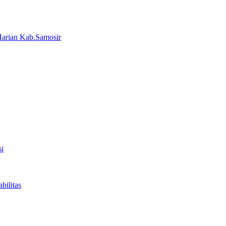
arian Kab.Samosir
i
bilitas