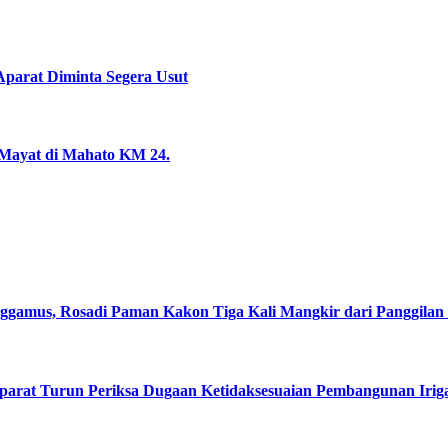
parat Diminta Segera Usut
 Mayat di Mahato KM 24.
mus, Rosadi Paman Kakon Tiga Kali Mangkir dari Panggilan P
arat Turun Periksa Dugaan Ketidaksesuaian Pembangunan Iriga