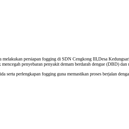
 melakukan persiapan fogging di SDN Cengkong III,Desa Kedungsari
uk mencegah penyebaran penyakit demam berdarah dengue (DBD) dan me
isida serta perlengkapan fogging guna memastikan proses berjalan den