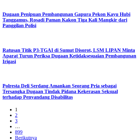
Dugaan Penipuan Pembangunan Gapura Pekon Kayu Hubi
Tanggamus, Rosadi Paman Kakon Tiga Kali Mangkir dari
Panggilan Polisi
Ratusan Titik P3-TGAI di Sumut Disorot, LSM LIPAN Minta
Aparat Turun Periksa Dugaan Ketidaksesuaian Pembangunan
Irigasi
Polresta Deli Serdang Amankan Seorang Pria sebagai
Tersangka Dugaan Tindak Pidana Kekerasan Seksual
terhadap Penyandang Disabilitas
1
2
3
…
899
Berikutnya