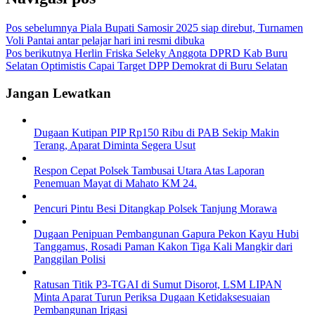
Pos sebelumnya
Piala Bupati Samosir 2025 siap direbut, Turnamen
Voli Pantai antar pelajar hari ini resmi dibuka
Pos berikutnya
Herlin Friska Seleky Anggota DPRD Kab Buru
Selatan Optimistis Capai Target DPP Demokrat di Buru Selatan
Jangan Lewatkan
Dugaan Kutipan PIP Rp150 Ribu di PAB Sekip Makin
Terang, Aparat Diminta Segera Usut
Respon Cepat Polsek Tambusai Utara Atas Laporan
Penemuan Mayat di Mahato KM 24.
Pencuri Pintu Besi Ditangkap Polsek Tanjung Morawa
Dugaan Penipuan Pembangunan Gapura Pekon Kayu Hubi
Tanggamus, Rosadi Paman Kakon Tiga Kali Mangkir dari
Panggilan Polisi
Ratusan Titik P3-TGAI di Sumut Disorot, LSM LIPAN
Minta Aparat Turun Periksa Dugaan Ketidaksesuaian
Pembangunan Irigasi