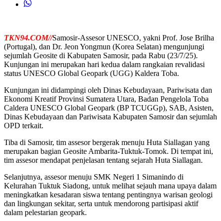
TKN94.COM//
Samosir-Assesor UNESCO, yakni Prof. Jose Brilha
(Portugal), dan Dr. Jeon Yongmun (Korea Selatan) mengunjungi
sejumlah Geosite di Kabupaten Samosir, pada Rabu (23/7/25).
Kunjungan ini merupakan hari kedua dalam rangkaian revalidasi
status UNESCO Global Geopark (UGG) Kaldera Toba.
Kunjungan ini didampingi oleh Dinas Kebudayaan, Pariwisata dan
Ekonomi Kreatif Provinsi Sumatera Utara, Badan Pengelola Toba
Caldera UNESCO Global Geopark (BP TCUGGp), SAB, Asisten,
Dinas Kebudayaan dan Pariwisata Kabupaten Samosir dan sejumlah
OPD terkait.
Tiba di Samosir, tim assesor bergerak menuju Huta Siallagan yang
merupakan bagian Geosite Ambarita-Tuktuk-Tomok. Di tempat ini,
tim assesor mendapat penjelasan tentang sejarah Huta Siallagan.
Selanjutnya, assesor menuju SMK Negeri 1 Simanindo di
Kelurahan Tuktuk Siadong, untuk melihat sejauh mana upaya dalam
meningkatkan kesadaran siswa tentang pentingnya warisan geologi
dan lingkungan sekitar, serta untuk mendorong partisipasi aktif
dalam pelestarian geopark.