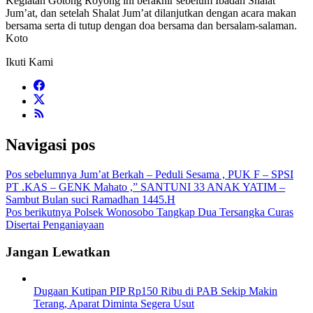
Kegiatan Gotong Royong ini berakhir sebelum Ibadah Shalat
Jum’at, dan setelah Shalat Jum’at dilanjutkan dengan acara makan
bersama serta di tutup dengan doa bersama dan bersalam-salaman.
Koto
Ikuti Kami
Navigasi pos
Pos sebelumnya
Jum’at Berkah – Peduli Sesama , PUK F – SPSI
PT .KAS – GENK Mahato ,” SANTUNI 33 ANAK YATIM –
Sambut Bulan suci Ramadhan 1445.H
Pos berikutnya
Polsek Wonosobo Tangkap Dua Tersangka Curas
Disertai Penganiayaan
Jangan Lewatkan
Dugaan Kutipan PIP Rp150 Ribu di PAB Sekip Makin
Terang, Aparat Diminta Segera Usut