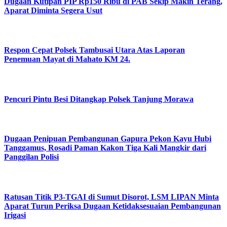
Dugaan Kutipan PIP Rp150 Ribu di PAB Sekip Makin Terang,
Aparat Diminta Segera Usut
Respon Cepat Polsek Tambusai Utara Atas Laporan
Penemuan Mayat di Mahato KM 24.
Pencuri Pintu Besi Ditangkap Polsek Tanjung Morawa
Dugaan Penipuan Pembangunan Gapura Pekon Kayu Hubi
Tanggamus, Rosadi Paman Kakon Tiga Kali Mangkir dari
Panggilan Polisi
Ratusan Titik P3-TGAI di Sumut Disorot, LSM LIPAN Minta
Aparat Turun Periksa Dugaan Ketidaksesuaian Pembangunan
Irigasi