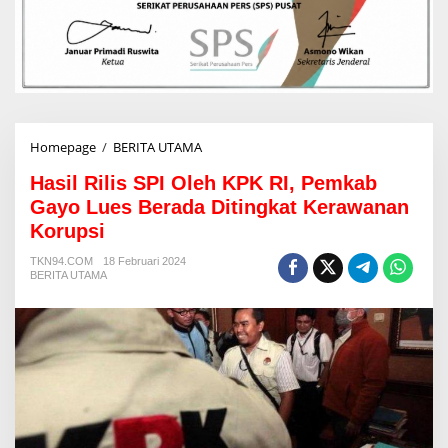
Homepage
/
BERITA UTAMA
H
a
Hasil Rilis SPI Oleh KPK RI, Pemkab
s
i
Gayo Lues Berada Ditingkat Kerawanan
l
Korupsi
R
i
TKN94.COM
18 Februari 2024
l
BERITA UTAMA
i
s
S
P
I
O
l
e
h