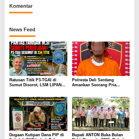
Komentar
News Feed
Ratusan Titik P3-TGAI di
Polresta Deli Serdang
Sumut Disorot, LSM LIPAN
Amankan Seorang Pria
Minta Aparat Turun Periksa
sebagai Tersangka Dugaan
Dugaan Ketidaksesuaian
Tindak Pidana Kekerasan
Pembangunan Irigasi
Seksual terhadap
Penyandang Disabilitas
Dugaan Kutipan Dana PIP di
Bupati ANTON Buka Bulan