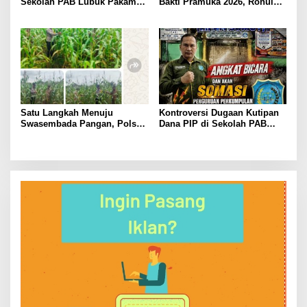
Sekolah PAB Lubuk Pakam
Bakti Pramuka 2026, Rohul
Kian Menguat, LSM LIPAN
Lepas 48 Kontingen Jambore
Sumut Siapkan Somasi
Nasional ke Cibubur.
Satu Langkah Menuju
Kontroversi Dugaan Kutipan
Swasembada Pangan, Polsek
Dana PIP di Sekolah PAB
Tambusai Utara Kawal
Lubuk Pakam, LIPAN Sumut
Jagung Mahato Sakti Meski
Siapkan Somasi dan Laporan
Diuji Curah Hujan
ke APH