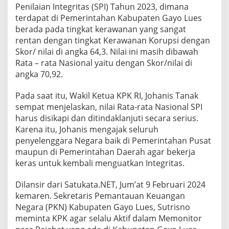
a
Penilaian Integritas (SPI) Tahun 2023, dimana
D
terdapat di Pemerintahan Kabupaten Gayo Lues
i
berada pada tingkat kerawanan yang sangat
t
rentan dengan tingkat Kerawanan Korupsi dengan
i
n
Skor/ nilai di angka 64,3. Nilai ini masih dibawah
g
Rata – rata Nasional yaitu dengan Skor/nilai di
k
angka 70,92.
a
t
Pada saat itu, Wakil Ketua KPK RI, Johanis Tanak
K
e
sempat menjelaskan, nilai Rata-rata Nasional SPI
r
harus disikapi dan ditindaklanjuti secara serius.
a
Karena itu, Johanis mengajak seluruh
w
penyelenggara Negara baik di Pemerintahan Pusat
a
maupun di Pemerintahan Daerah agar bekerja
n
a
keras untuk kembali menguatkan Integritas.
n
K
Dilansir dari Satukata.NET, Jum’at 9 Februari 2024
o
kemaren. Sekretaris Pemantauan Keuangan
r
Negara (PKN) Kabupaten Gayo Lues, Sutrisno
u
p
meminta KPK agar selalu Aktif dalam Memonitor
s