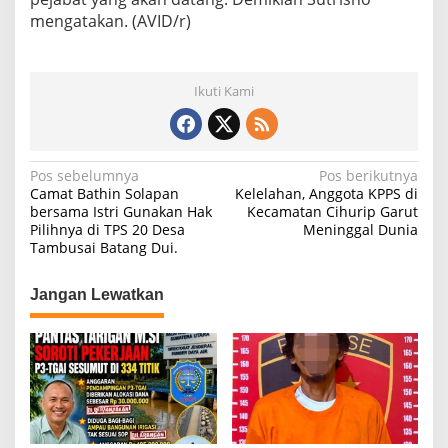
mengatakan. (AVID/r)
Ikuti Kami
N
Pos sebelumnya
Pos berikutnya
Camat Bathin Solapan
Kelelahan, Anggota KPPS di
a
bersama Istri Gunakan Hak
Kecamatan Cihurip Garut
Pilihnya di TPS 20 Desa
Meninggal Dunia
v
Tambusai Batang Dui.
i
g
Jangan Lewatkan
a
s
i
p
o