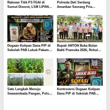
s
Ratusan Titik P3-TGAI di
Polresta Deli Serdang
Sumut Disorot, LSM LIPAN
Amankan Seorang Pria
Minta Aparat Turun Periksa
sebagai Tersangka Dugaan
Dugaan Ketidaksesuaian
Tindak Pidana Kekerasan
Pembangunan Irigasi
Seksual terhadap
Penyandang Disabilitas
Dugaan Kutipan Dana PIP di
Bupati ANTON Buka Bulan
Sekolah PAB Lubuk Pakam
Bakti Pramuka 2026, Rohul
Kian Menguat, LSM LIPAN
Lepas 48 Kontingen Jambore
Sumut Siapkan Somasi
Nasional ke Cibubur.
Satu Langkah Menuju
Kontroversi Dugaan Kutipan
Swasembada Pangan, Polsek
Dana PIP di Sekolah PAB
Tambusai Utara Kawal
Lubuk Pakam, LIPAN Sumut
Jagung Mahato Sakti Meski
Siapkan Somasi dan Laporan
Diuji Curah Hujan
ke APH