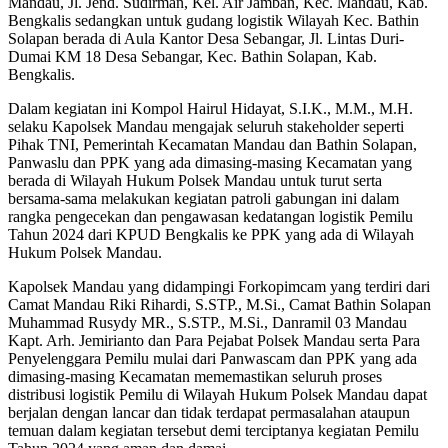
Mandau, Jl. Jend. Sudirman, Kel. Air Jamban, Kec. Mandau, Kab.
Bengkalis sedangkan untuk gudang logistik Wilayah Kec. Bathin
Solapan berada di Aula Kantor Desa Sebangar, Jl. Lintas Duri-
Dumai KM 18 Desa Sebangar, Kec. Bathin Solapan, Kab.
Bengkalis.
Dalam kegiatan ini Kompol Hairul Hidayat, S.I.K., M.M., M.H.
selaku Kapolsek Mandau mengajak seluruh stakeholder seperti
Pihak TNI, Pemerintah Kecamatan Mandau dan Bathin Solapan,
Panwaslu dan PPK yang ada dimasing-masing Kecamatan yang
berada di Wilayah Hukum Polsek Mandau untuk turut serta
bersama-sama melakukan kegiatan patroli gabungan ini dalam
rangka pengecekan dan pengawasan kedatangan logistik Pemilu
Tahun 2024 dari KPUD Bengkalis ke PPK yang ada di Wilayah
Hukum Polsek Mandau.
Kapolsek Mandau yang didampingi Forkopimcam yang terdiri dari
Camat Mandau Riki Rihardi, S.STP., M.Si., Camat Bathin Solapan
Muhammad Rusydy MR., S.STP., M.Si., Danramil 03 Mandau
Kapt. Arh. Jemirianto dan Para Pejabat Polsek Mandau serta Para
Penyelenggara Pemilu mulai dari Panwascam dan PPK yang ada
dimasing-masing Kecamatan mememastikan seluruh proses
distribusi logistik Pemilu di Wilayah Hukum Polsek Mandau dapat
berjalan dengan lancar dan tidak terdapat permasalahan ataupun
temuan dalam kegiatan tersebut demi terciptanya kegiatan Pemilu