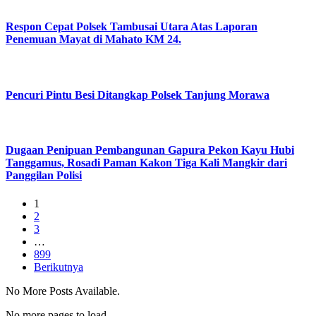
Respon Cepat Polsek Tambusai Utara Atas Laporan
Penemuan Mayat di Mahato KM 24.
Pencuri Pintu Besi Ditangkap Polsek Tanjung Morawa
Dugaan Penipuan Pembangunan Gapura Pekon Kayu Hubi
Tanggamus, Rosadi Paman Kakon Tiga Kali Mangkir dari
Panggilan Polisi
1
2
3
…
899
Berikutnya
No More Posts Available.
No more pages to load.