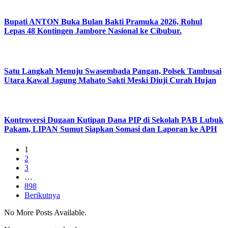
Bupati ANTON Buka Bulan Bakti Pramuka 2026, Rohul
Lepas 48 Kontingen Jambore Nasional ke Cibubur.
Satu Langkah Menuju Swasembada Pangan, Polsek Tambusai
Utara Kawal Jagung Mahato Sakti Meski Diuji Curah Hujan
Kontroversi Dugaan Kutipan Dana PIP di Sekolah PAB Lubuk
Pakam, LIPAN Sumut Siapkan Somasi dan Laporan ke APH
1
2
3
…
898
Berikutnya
No More Posts Available.