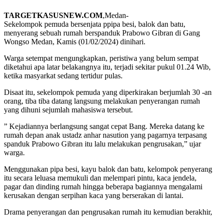
TARGETKASUSNEW.COM
,Medan-
Sekelompok pemuda bersenjata ppipa besi, balok dan batu,
menyerang sebuah rumah berspanduk Prabowo Gibran di Gang
Wongso Medan, Kamis (01/02/2024) dinihari.
Warga setempat mengungkapkan, peristiwa yang belum sempat
diketahui apa latar belakangnya itu, terjadi sekitar pukul 01.24 Wib,
ketika masyarkat sedang tertidur pulas.
Disaat itu, sekelompok pemuda yang diperkirakan berjumlah 30 -an
orang, tiba tiba datang langsung melakukan penyerangan rumah
yang dihuni sejumlah mahasiswa tersebut.
” Kejadiannya berlangsung sangat cepat Bang. Mereka datang ke
rumah depan anak ustadz anhar nasution yang pagarnya terpasang
spanduk Prabowo Gibran itu lalu melakukan pengrusakan,” ujar
warga.
Menggunakan pipa besi, kayu balok dan batu, kelompok penyerang
itu secara leluasa memukuli dan melempari pintu, kaca jendela,
pagar dan dinding rumah hingga beberapa bagiannya mengalami
kerusakan dengan serpihan kaca yang berserakan di lantai.
Drama penyerangan dan pengrusakan rumah itu kemudian berakhir,