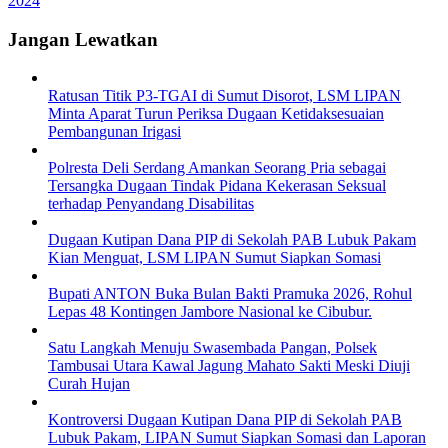
2024
Jangan Lewatkan
Ratusan Titik P3-TGAI di Sumut Disorot, LSM LIPAN
Minta Aparat Turun Periksa Dugaan Ketidaksesuaian
Pembangunan Irigasi
Polresta Deli Serdang Amankan Seorang Pria sebagai
Tersangka Dugaan Tindak Pidana Kekerasan Seksual
terhadap Penyandang Disabilitas
Dugaan Kutipan Dana PIP di Sekolah PAB Lubuk Pakam
Kian Menguat, LSM LIPAN Sumut Siapkan Somasi
Bupati ANTON Buka Bulan Bakti Pramuka 2026, Rohul
Lepas 48 Kontingen Jambore Nasional ke Cibubur.
Satu Langkah Menuju Swasembada Pangan, Polsek
Tambusai Utara Kawal Jagung Mahato Sakti Meski Diuji
Curah Hujan
Kontroversi Dugaan Kutipan Dana PIP di Sekolah PAB
Lubuk Pakam, LIPAN Sumut Siapkan Somasi dan Laporan