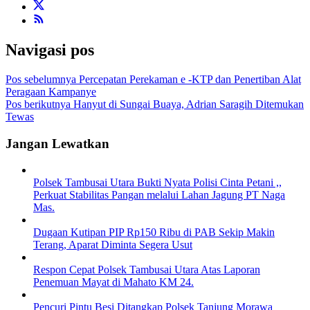
Navigasi pos
Pos sebelumnya
Percepatan Perekaman e -KTP dan Penertiban Alat
Peragaan Kampanye
Pos berikutnya
Hanyut di Sungai Buaya, Adrian Saragih Ditemukan
Tewas
Jangan Lewatkan
Polsek Tambusai Utara Bukti Nyata Polisi Cinta Petani ,,
Perkuat Stabilitas Pangan melalui Lahan Jagung PT Naga
Mas.
Dugaan Kutipan PIP Rp150 Ribu di PAB Sekip Makin
Terang, Aparat Diminta Segera Usut
Respon Cepat Polsek Tambusai Utara Atas Laporan
Penemuan Mayat di Mahato KM 24.
Pencuri Pintu Besi Ditangkap Polsek Tanjung Morawa