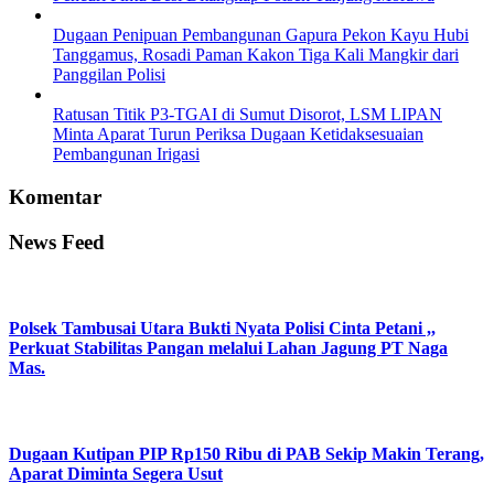
Dugaan Penipuan Pembangunan Gapura Pekon Kayu Hubi
Tanggamus, Rosadi Paman Kakon Tiga Kali Mangkir dari
Panggilan Polisi
Ratusan Titik P3-TGAI di Sumut Disorot, LSM LIPAN
Minta Aparat Turun Periksa Dugaan Ketidaksesuaian
Pembangunan Irigasi
Komentar
News Feed
Polsek Tambusai Utara Bukti Nyata Polisi Cinta Petani ,,
Perkuat Stabilitas Pangan melalui Lahan Jagung PT Naga
Mas.
Dugaan Kutipan PIP Rp150 Ribu di PAB Sekip Makin Terang,
Aparat Diminta Segera Usut