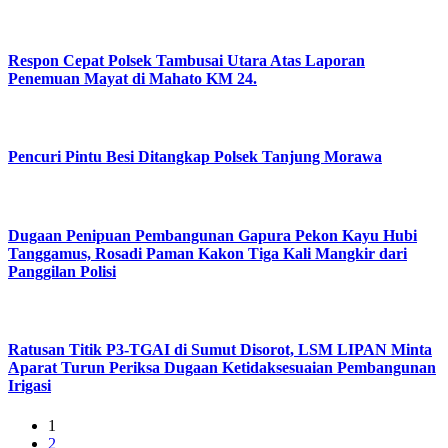
Respon Cepat Polsek Tambusai Utara Atas Laporan
Penemuan Mayat di Mahato KM 24.
Pencuri Pintu Besi Ditangkap Polsek Tanjung Morawa
Dugaan Penipuan Pembangunan Gapura Pekon Kayu Hubi
Tanggamus, Rosadi Paman Kakon Tiga Kali Mangkir dari
Panggilan Polisi
Ratusan Titik P3-TGAI di Sumut Disorot, LSM LIPAN Minta
Aparat Turun Periksa Dugaan Ketidaksesuaian Pembangunan
Irigasi
1
2