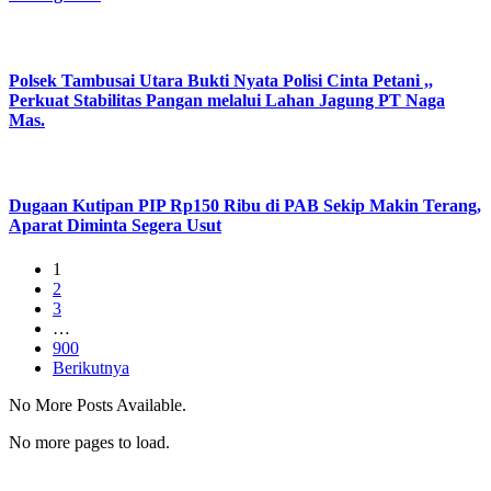
Polsek Tambusai Utara Bukti Nyata Polisi Cinta Petani ,,
Perkuat Stabilitas Pangan melalui Lahan Jagung PT Naga
Mas.
Dugaan Kutipan PIP Rp150 Ribu di PAB Sekip Makin Terang,
Aparat Diminta Segera Usut
1
2
3
…
900
Berikutnya
No More Posts Available.
No more pages to load.