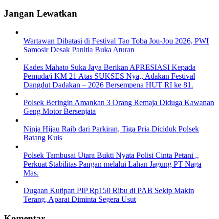
Jangan Lewatkan
Wartawan Dibatasi di Festival Tao Toba Jou-Jou 2026, PWI
Samosir Desak Panitia Buka Aturan
Kades Mahato Suka Jaya Berikan APRESIASI Kepada
Pemuda/i KM 21 Atas SUKSES Nya,, Adakan Festival
Dangdut Dadakan – 2026 Bersempena HUT RI ke 81.
Polsek Beringin Amankan 3 Orang Remaja Diduga Kawanan
Geng Motor Bersenjata
Ninja Hijau Raib dari Parkiran, Tiga Pria Diciduk Polsek
Batang Kuis
Polsek Tambusai Utara Bukti Nyata Polisi Cinta Petani ,,
Perkuat Stabilitas Pangan melalui Lahan Jagung PT Naga
Mas.
Dugaan Kutipan PIP Rp150 Ribu di PAB Sekip Makin
Terang, Aparat Diminta Segera Usut
Komentar