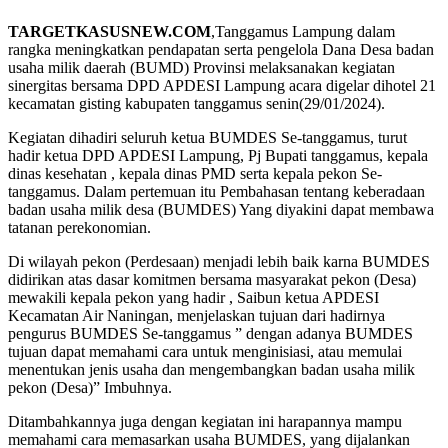
TARGETKASUSNEW.COM
,Tanggamus Lampung dalam
rangka meningkatkan pendapatan serta pengelola Dana Desa badan
usaha milik daerah (BUMD) Provinsi melaksanakan kegiatan
sinergitas bersama DPD APDESI Lampung acara digelar dihotel 21
kecamatan gisting kabupaten tanggamus senin(29/01/2024).
Kegiatan dihadiri seluruh ketua BUMDES Se-tanggamus, turut
hadir ketua DPD APDESI Lampung, Pj Bupati tanggamus, kepala
dinas kesehatan , kepala dinas PMD serta kepala pekon Se-
tanggamus. Dalam pertemuan itu Pembahasan tentang keberadaan
badan usaha milik desa (BUMDES) Yang diyakini dapat membawa
tatanan perekonomian.
Di wilayah pekon (Perdesaan) menjadi lebih baik karna BUMDES
didirikan atas dasar komitmen bersama masyarakat pekon (Desa)
mewakili kepala pekon yang hadir , Saibun ketua APDESI
Kecamatan Air Naningan, menjelaskan tujuan dari hadirnya
pengurus BUMDES Se-tanggamus ” dengan adanya BUMDES
tujuan dapat memahami cara untuk menginisiasi, atau memulai
menentukan jenis usaha dan mengembangkan badan usaha milik
pekon (Desa)” Imbuhnya.
Ditambahkannya juga dengan kegiatan ini harapannya mampu
memahami cara memasarkan usaha BUMDES, yang dijalankan