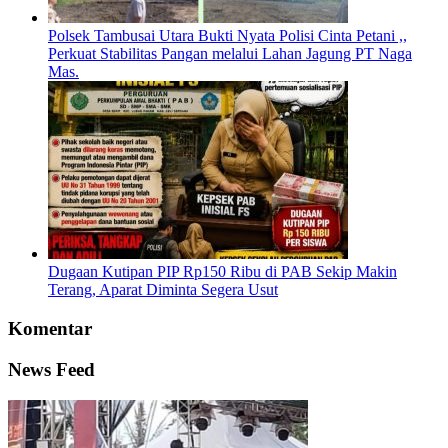
Polsek Tambusai Utara Bukti Nyata Polisi Cinta Petani ,,
Perkuat Stabilitas Pangan melalui Lahan Jagung PT Naga
Mas.
Dugaan Kutipan PIP Rp150 Ribu di PAB Sekip Makin
Terang, Aparat Diminta Segera Usut
Komentar
News Feed