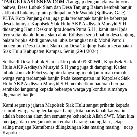
TARGETKASUSNEW.COM
-Tanggap dengan adanya informasi
bahwa, Desa Lubuk Siam dan Desa Tanjung Balam kembali banjir
akibat di bukanya pintu pelimpahan Air Waduk (Spillway Gate)
PLTA Koto Panjang dan juga pula terdampak banjir ke beberapa
desa lainnnya. Kapolsek Siak Hulu AKP Asdisyah Mursyid S.H
didamping Kanit Reskrim Iptu Jonera Putra S.H , kanit intel Ipda
fery serta bhabin lubuk siam aiptu Edhison serta bhabin desa tanjung
balam bripka Abdi gunawan lubis berangkat naik Mobil Patroli
menempuh Desa Lubuk Siam dan Desa Tanjung Balam kecamatan
Siak Hulu Kabupaten Kampar. Senin (29/1/2024)
Setiba di Desa Lubuk Siam sekira pukul 09.30 Wib, Kapolsek Siak
Hulu AKP Asdisyah Mursyid S.H yang juga di dampingi Kades
lubuk siam sdr Febri syahputra langsung meninjau rumah rumah
warga yang terdampak banjir. Pada kesempatan ini Kapolsek Siak
Hulu AKP Asdisyah Mursyid S.H memberikan bantuan berupa
sembako langsung kepada beberapa warga yg kondisi rumahnya
digenangi banjir..
Kami segenap jajaran Mapolsek Siak Hulu sangat prihatin kepada
seluruh warga yang terdampak banjir, kita harus tabah karena ini
adalah bencana alam dan semuanya kehendak Allah SWT. Mari kita
menjaga dan mengamankan kembali barang barang kita , tetap
saling menjaga Kamtibmas dilingkungan kita masing masing,” ucap
Kapolsek