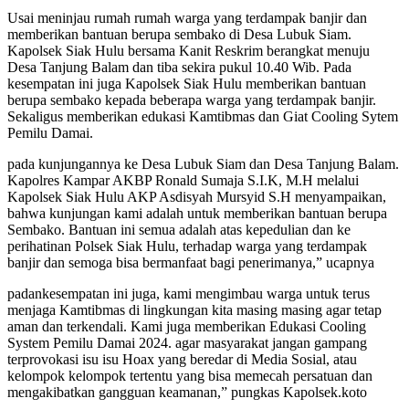
Usai meninjau rumah rumah warga yang terdampak banjir dan
memberikan bantuan berupa sembako di Desa Lubuk Siam.
Kapolsek Siak Hulu bersama Kanit Reskrim berangkat menuju
Desa Tanjung Balam dan tiba sekira pukul 10.40 Wib. Pada
kesempatan ini juga Kapolsek Siak Hulu memberikan bantuan
berupa sembako kepada beberapa warga yang terdampak banjir.
Sekaligus memberikan edukasi Kamtibmas dan Giat Cooling Sytem
Pemilu Damai.
pada kunjungannya ke Desa Lubuk Siam dan Desa Tanjung Balam.
Kapolres Kampar AKBP Ronald Sumaja S.I.K, M.H melalui
Kapolsek Siak Hulu AKP Asdisyah Mursyid S.H menyampaikan,
bahwa kunjungan kami adalah untuk memberikan bantuan berupa
Sembako. Bantuan ini semua adalah atas kepedulian dan ke
perihatinan Polsek Siak Hulu, terhadap warga yang terdampak
banjir dan semoga bisa bermanfaat bagi penerimanya,” ucapnya
padankesempatan ini juga, kami mengimbau warga untuk terus
menjaga Kamtibmas di lingkungan kita masing masing agar tetap
aman dan terkendali. Kami juga memberikan Edukasi Cooling
System Pemilu Damai 2024. agar masyarakat jangan gampang
terprovokasi isu isu Hoax yang beredar di Media Sosial, atau
kelompok kelompok tertentu yang bisa memecah persatuan dan
mengakibatkan gangguan keamanan,” pungkas Kapolsek.koto