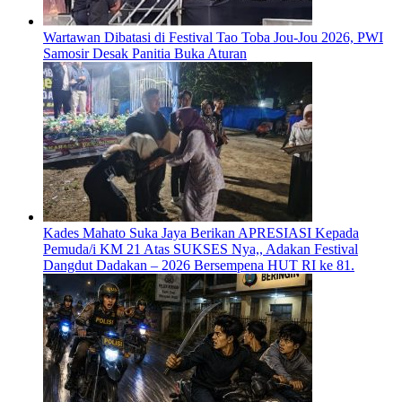
Wartawan Dibatasi di Festival Tao Toba Jou-Jou 2026, PWI
Samosir Desak Panitia Buka Aturan
Kades Mahato Suka Jaya Berikan APRESIASI Kepada
Pemuda/i KM 21 Atas SUKSES Nya,, Adakan Festival
Dangdut Dadakan – 2026 Bersempena HUT RI ke 81.