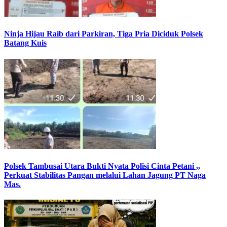
Ninja Hijau Raib dari Parkiran, Tiga Pria Diciduk Polsek
Batang Kuis
Polsek Tambusai Utara Bukti Nyata Polisi Cinta Petani ,,
Perkuat Stabilitas Pangan melalui Lahan Jagung PT Naga
Mas.