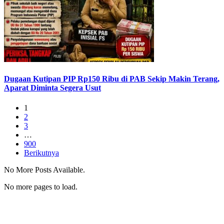
Dugaan Kutipan PIP Rp150 Ribu di PAB Sekip Makin Terang,
Aparat Diminta Segera Usut
1
2
3
…
900
Berikutnya
No More Posts Available.
No more pages to load.