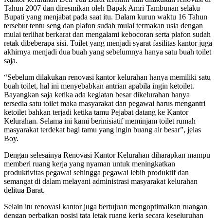
Tahun 2007 dan diresmikan oleh Bapak Amri Tambunan selaku
Bupati yang menjabat pada saat itu. Dalam kurun waktu 16 Tahun
tersebut tentu seng dan plafon sudah mulai termakan usia dengan
mulai terlihat berkarat dan mengalami kebocoran serta plafon sudah
retak dibeberapa sisi. Toilet yang menjadi syarat fasilitas kantor juga
akhirnya menjadi dua buah yang sebelumnya hanya satu buah toilet
saja.
“Sebelum dilakukan renovasi kantor kelurahan hanya memiliki satu
buah toilet, hal ini menyebabkan antrian apabila ingin ketoilet.
Bayangkan saja ketika ada kegiatan besar dikelurahan hanya
tersedia satu toilet maka masyarakat dan pegawai harus mengantri
ketoilet bahkan terjadi ketika tamu Pejabat datang ke Kantor
Kelurahan. Selama ini kami berinisiatif meminjam toilet rumah
masyarakat terdekat bagi tamu yang ingin buang air besar”, jelas
Boy.
Dengan selesainya Renovasi Kantor Kelurahan diharapkan mampu
memberi ruang kerja yang nyaman untuk meningkatkan
produktivitas pegawai sehingga pegawai lebih produktif dan
semangat di dalam melayani administrasi masyarakat kelurahan
delitua Barat.
Selain itu renovasi kantor juga bertujuan mengoptimalkan ruangan
dengan perbaikan posisi tata letak ruang kerja secara keseluruhan