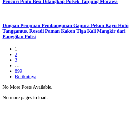
Pencuri Pintu Besi Ditangkap Polsek Tanjung Morawa
Dugaan Penipuan Pembangunan Gapura Pekon Kayu Hubi
Tanggamus, Rosadi Paman Kakon Tiga Kali Mangkir dari
Panggilan Polisi
1
2
3
…
899
Berikutnya
No More Posts Available.
No more pages to load.