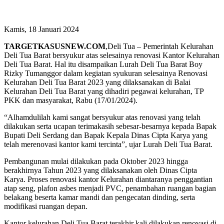
Kamis, 18 Januari 2024
TARGETKASUSNEW.COM
,Deli Tua – Pemerintah Kelurahan
Deli Tua Barat bersyukur atas selesainya renovasi Kantor Kelurahan
Deli Tua Barat. Hal itu disampaikan Lurah Deli Tua Barat Boy
Rizky Tumanggor dalam kegiatan syukuran selesainya Renovasi
Kelurahan Deli Tua Barat 2023 yang dilaksanakan di Balai
Kelurahan Deli Tua Barat yang dihadiri pegawai kelurahan, TP
PKK dan masyarakat, Rabu (17/01/2024).
“Alhamdulilah kami sangat bersyukur atas renovasi yang telah
dilakukan serta ucapan terimakasih sebesar-besarnya kepada Bapak
Bupati Deli Serdang dan Bapak Kepala Dinas Cipta Karya yang
telah merenovasi kantor kami tercinta”, ujar Lurah Deli Tua Barat.
Pembangunan mulai dilakukan pada Oktober 2023 hingga
berakhirnya Tahun 2023 yang dilaksanakan oleh Dinas Cipta
Karya. Proses renovasi kantor Kelurahan diantaranya penggantian
atap seng, plafon asbes menjadi PVC, penambahan ruangan bagian
belakang beserta kamar mandi dan pengecatan dinding, serta
modifikasi ruangan depan.
Kantor kelurahan Deli Tua Barat terakhir kali dilakukan renovasi di