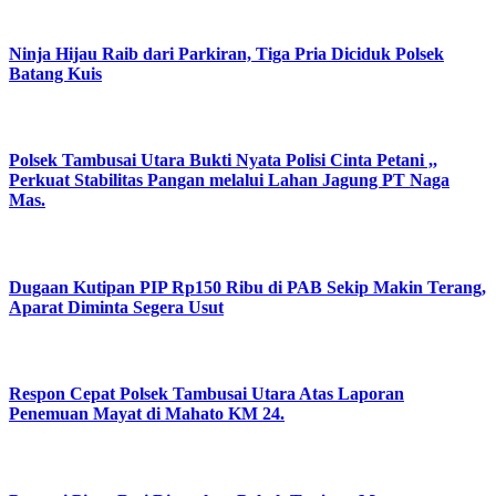
Ninja Hijau Raib dari Parkiran, Tiga Pria Diciduk Polsek
Batang Kuis
Polsek Tambusai Utara Bukti Nyata Polisi Cinta Petani ,,
Perkuat Stabilitas Pangan melalui Lahan Jagung PT Naga
Mas.
Dugaan Kutipan PIP Rp150 Ribu di PAB Sekip Makin Terang,
Aparat Diminta Segera Usut
Respon Cepat Polsek Tambusai Utara Atas Laporan
Penemuan Mayat di Mahato KM 24.