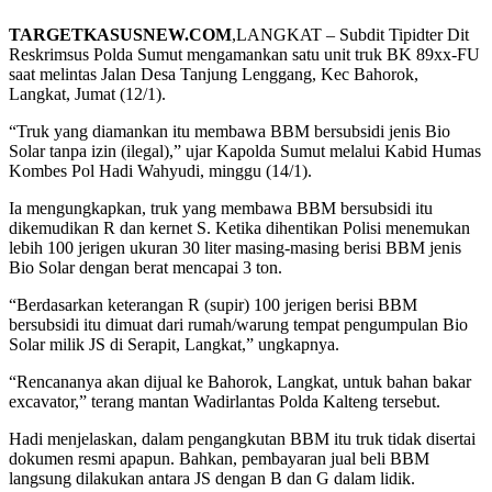
TARGETKASUSNEW.COM
,LANGKAT – Subdit Tipidter Dit
Reskrimsus Polda Sumut mengamankan satu unit truk BK 89xx-FU
saat melintas Jalan Desa Tanjung Lenggang, Kec Bahorok,
Langkat, Jumat (12/1).
“Truk yang diamankan itu membawa BBM bersubsidi jenis Bio
Solar tanpa izin (ilegal),” ujar Kapolda Sumut melalui Kabid Humas
Kombes Pol Hadi Wahyudi, minggu (14/1).
Ia mengungkapkan, truk yang membawa BBM bersubsidi itu
dikemudikan R dan kernet S. Ketika dihentikan Polisi menemukan
lebih 100 jerigen ukuran 30 liter masing-masing berisi BBM jenis
Bio Solar dengan berat mencapai 3 ton.
“Berdasarkan keterangan R (supir) 100 jerigen berisi BBM
bersubsidi itu dimuat dari rumah/warung tempat pengumpulan Bio
Solar milik JS di Serapit, Langkat,” ungkapnya.
“Rencananya akan dijual ke Bahorok, Langkat, untuk bahan bakar
excavator,” terang mantan Wadirlantas Polda Kalteng tersebut.
Hadi menjelaskan, dalam pengangkutan BBM itu truk tidak disertai
dokumen resmi apapun. Bahkan, pembayaran jual beli BBM
langsung dilakukan antara JS dengan B dan G dalam lidik.