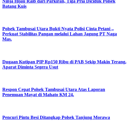
Ninja Hijau Raib dari Parkiran, Tiga Pria Diciduk Polsek
Batang Kuis
Polsek Tambusai Utara Bukti Nyata Polisi Cinta Petani ,,
Perkuat Stabilitas Pangan melalui Lahan Jagung PT Naga
Mas.
Dugaan Kutipan PIP Rp150 Ribu di PAB Sekip Makin Terang,
Aparat Diminta Segera Usut
Respon Cepat Polsek Tambusai Utara Atas Laporan
Penemuan Mayat di Mahato KM 24.
Pencuri Pintu Besi Ditangkap Polsek Tanjung Morawa