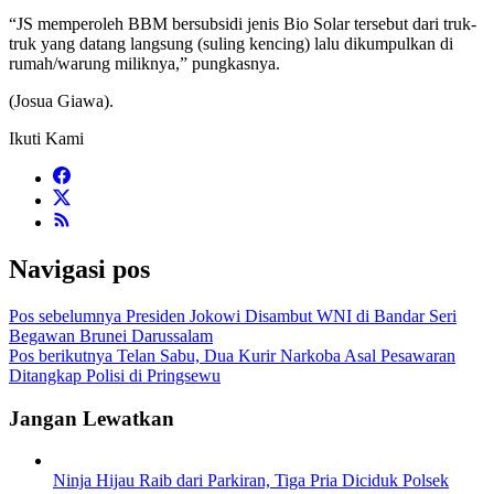
“JS memperoleh BBM bersubsidi jenis Bio Solar tersebut dari truk-
truk yang datang langsung (suling kencing) lalu dikumpulkan di
rumah/warung miliknya,” pungkasnya.
(Josua Giawa).
Ikuti Kami
Navigasi pos
Pos sebelumnya
Presiden Jokowi Disambut WNI di Bandar Seri
Begawan Brunei Darussalam
Pos berikutnya
Telan Sabu, Dua Kurir Narkoba Asal Pesawaran
Ditangkap Polisi di Pringsewu
Jangan Lewatkan
Ninja Hijau Raib dari Parkiran, Tiga Pria Diciduk Polsek