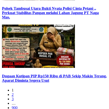
Polsek Tambusai Utara Bukti Nyata Polisi Cinta Petani ,,
Perkuat Stabilitas Pangan melalui Lahan Jagung PT Naga
Mas.
Dugaan Kutipan PIP Rp150 Ribu di PAB Sekip Makin Terang,
Aparat Diminta Segera Usut
1
2
3
…
900