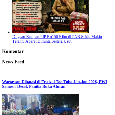
Dugaan Kutipan PIP Rp150 Ribu di PAB Sekip Makin
Terang, Aparat Diminta Segera Usut
Komentar
News Feed
Wartawan Dibatasi di Festival Tao Toba Jou-Jou 2026, PWI
Samosir Desak Panitia Buka Aturan