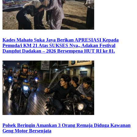
Kades Mahato Suka Jaya Berikan APRESIASI Kepada
Pemuda/i KM 21 Atas SUKSES Nya,, Adakan Festival
Dangdut Dadakan – 2026 Bersempena HUT RI ke 81.
Polsek Beringin Amankan 3 Orang Remaja Diduga Kawanan
Geng Motor Bersenjata