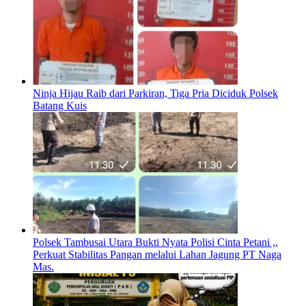
Ninja Hijau Raib dari Parkiran, Tiga Pria Diciduk Polsek
Batang Kuis
Polsek Tambusai Utara Bukti Nyata Polisi Cinta Petani ,,
Perkuat Stabilitas Pangan melalui Lahan Jagung PT Naga
Mas.