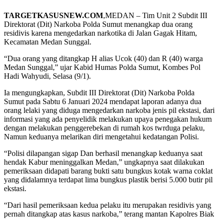
TARGETKASUSNEW.COM
,MEDAN – Tim Unit 2 Subdit III
Direktorat (Dit) Narkoba Polda Sumut menangkap dua orang
residivis karena mengedarkan narkotika di Jalan Gagak Hitam,
Kecamatan Medan Sunggal.
“Dua orang yang ditangkap H alias Ucok (40) dan R (40) warga
Medan Sunggal,” ujar Kabid Humas Polda Sumut, Kombes Pol
Hadi Wahyudi, Selasa (9/1).
Ia mengungkapkan, Subdit III Direktorat (Dit) Narkoba Polda
Sumut pada Sabtu 6 Januari 2024 mendapat laporan adanya dua
orang lelaki yang diduga mengedarkan narkoba jenis pil ekstasi, dari
informasi yang ada penyelidik melakukan upaya penegakan hukum
dengan melakukan penggerebekan di rumah kos twrduga pelaku,
Namun keduanya melarikan diri mengetahui kedatangan Polisi.
“Polisi dilapangan sigap Dan berhasil menangkap keduanya saat
hendak Kabur meninggalkan Medan,” ungkapnya saat dilakukan
pemeriksaan didapati barang bukti satu bungkus kotak warna coklat
yang didalamnya terdapat lima bungkus plastik berisi 5.000 butir pil
ekstasi.
“Dari hasil pemeriksaan kedua pelaku itu merupakan residivis yang
pernah ditangkap atas kasus narkoba,” terang mantan Kapolres Biak