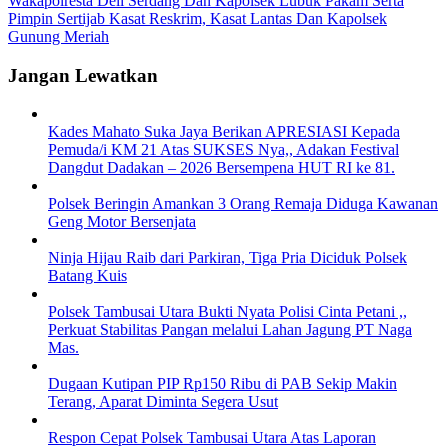
Wakapolresta Deli Serdang Dan Kapolsek Lubuk Pakam Serta
Pimpin Sertijab Kasat Reskrim, Kasat Lantas Dan Kapolsek
Gunung Meriah
Jangan Lewatkan
Kades Mahato Suka Jaya Berikan APRESIASI Kepada
Pemuda/i KM 21 Atas SUKSES Nya,, Adakan Festival
Dangdut Dadakan – 2026 Bersempena HUT RI ke 81.
Polsek Beringin Amankan 3 Orang Remaja Diduga Kawanan
Geng Motor Bersenjata
Ninja Hijau Raib dari Parkiran, Tiga Pria Diciduk Polsek
Batang Kuis
Polsek Tambusai Utara Bukti Nyata Polisi Cinta Petani ,,
Perkuat Stabilitas Pangan melalui Lahan Jagung PT Naga
Mas.
Dugaan Kutipan PIP Rp150 Ribu di PAB Sekip Makin
Terang, Aparat Diminta Segera Usut
Respon Cepat Polsek Tambusai Utara Atas Laporan