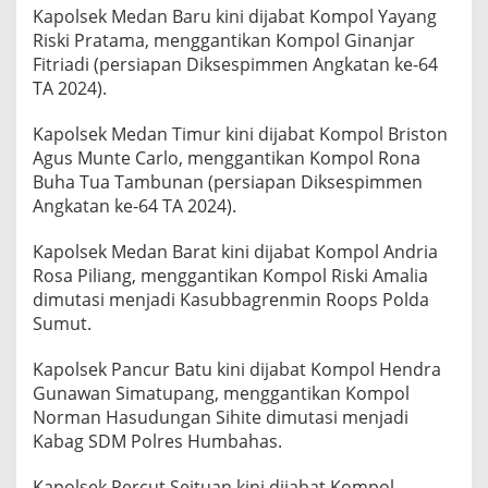
b
Kapolsek Medan Baru kini dijabat Kompol Yayang
K
Riski Pratama, menggantikan Kompol Ginanjar
a
Fitriadi (persiapan Diksespimmen Angkatan ke-64
s
a
TA 2024).
t
R
Kapolsek Medan Timur kini dijabat Kompol Briston
e
Agus Munte Carlo, menggantikan Kompol Rona
s
Buha Tua Tambunan (persiapan Diksespimmen
k
r
Angkatan ke-64 TA 2024).
i
m
Kapolsek Medan Barat kini dijabat Kompol Andria
d
Rosa Piliang, menggantikan Kompol Riski Amalia
a
dimutasi menjadi Kasubbagrenmin Roops Polda
n
6
Sumut.
K
a
Kapolsek Pancur Batu kini dijabat Kompol Hendra
p
Gunawan Simatupang, menggantikan Kompol
o
Norman Hasudungan Sihite dimutasi menjadi
l
s
Kabag SDM Polres Humbahas.
e
k
Kapolsek Percut Seituan kini dijabat Kompol