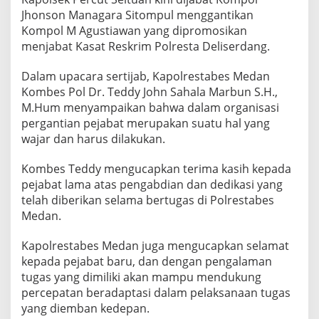
S
Jhonson Managara Sitompul menggantikan
e
Kompol M Agustiawan yang dipromosikan
j
a
menjabat Kasat Reskrim Polresta Deliserdang.
j
a
Dalam upacara sertijab, Kapolrestabes Medan
r
Kombes Pol Dr. Teddy John Sahala Marbun S.H.,
a
M.Hum menyampaikan bahwa dalam organisasi
n
pergantian pejabat merupakan suatu hal yang
wajar dan harus dilakukan.
Kombes Teddy mengucapkan terima kasih kepada
pejabat lama atas pengabdian dan dedikasi yang
telah diberikan selama bertugas di Polrestabes
Medan.
Kapolrestabes Medan juga mengucapkan selamat
kepada pejabat baru, dan dengan pengalaman
tugas yang dimiliki akan mampu mendukung
percepatan beradaptasi dalam pelaksanaan tugas
yang diemban kedepan.