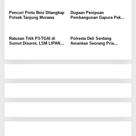
Segera Usut
KM 24.
Pencuri Pintu Besi Ditangkap
Dugaan Penipuan
Polsek Tanjung Morawa
Pembangunan Gapura Pekon
Kayu Hubi Tanggamus,
Rosadi Paman Kakon Tiga
Kali Mangkir dari Panggilan
Polisi
Ratusan Titik P3-TGAI di
Polresta Deli Serdang
Sumut Disorot, LSM LIPAN
Amankan Seorang Pria
Minta Aparat Turun Periksa
sebagai Tersangka Dugaan
Dugaan Ketidaksesuaian
Tindak Pidana Kekerasan
Pembangunan Irigasi
Seksual terhadap
Penyandang Disabilitas