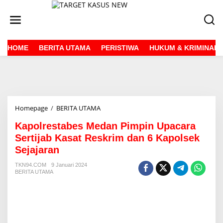
L
e
w
a
t
HOME
BERITA UTAMA
PERISTIWA
HUKUM & KRIMINAL
i
k
e
k
o
n
t
Homepage
/
BERITA UTAMA
K
e
a
n
Kapolrestabes Medan Pimpin Upacara
p
o
Sertijab Kasat Reskrim dan 6 Kapolsek
l
Sejajaran
r
e
TKN94.COM
9 Januari 2024
s
BERITA UTAMA
t
a
b
e
s