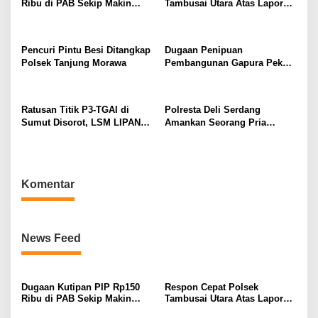
Ribu di PAB Sekip Makin
Tambusai Utara Atas Laporan
p
Terang, Aparat Diminta
Penemuan Mayat di Mahato
Segera Usut
KM 24.
o
Pencuri Pintu Besi Ditangkap
Dugaan Penipuan
s
Polsek Tanjung Morawa
Pembangunan Gapura Pekon
Kayu Hubi Tanggamus,
Rosadi Paman Kakon Tiga
Kali Mangkir dari Panggilan
Ratusan Titik P3-TGAI di
Polresta Deli Serdang
Polisi
Sumut Disorot, LSM LIPAN
Amankan Seorang Pria
Minta Aparat Turun Periksa
sebagai Tersangka Dugaan
Dugaan Ketidaksesuaian
Tindak Pidana Kekerasan
Pembangunan Irigasi
Seksual terhadap
Penyandang Disabilitas
Komentar
News Feed
Dugaan Kutipan PIP Rp150
Respon Cepat Polsek
Ribu di PAB Sekip Makin
Tambusai Utara Atas Laporan
Terang, Aparat Diminta
Penemuan Mayat di Mahato