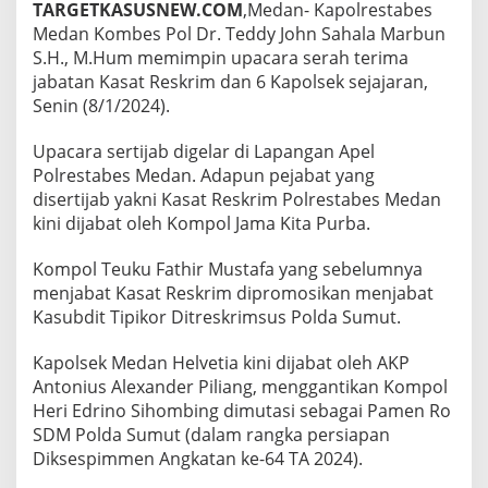
M
TARGETKASUSNEW.COM
,Medan- Kapolrestabes
e
Medan Kombes Pol Dr. Teddy John Sahala Marbun
d
S.H., M.Hum memimpin upacara serah terima
a
jabatan Kasat Reskrim dan 6 Kapolsek sejajaran,
n
P
Senin (8/1/2024).
i
m
Upacara sertijab digelar di Lapangan Apel
p
Polrestabes Medan. Adapun pejabat yang
i
disertijab yakni Kasat Reskrim Polrestabes Medan
n
U
kini dijabat oleh Kompol Jama Kita Purba.
p
a
Kompol Teuku Fathir Mustafa yang sebelumnya
c
menjabat Kasat Reskrim dipromosikan menjabat
a
Kasubdit Tipikor Ditreskrimsus Polda Sumut.
r
a
S
Kapolsek Medan Helvetia kini dijabat oleh AKP
e
Antonius Alexander Piliang, menggantikan Kompol
r
Heri Edrino Sihombing dimutasi sebagai Pamen Ro
t
SDM Polda Sumut (dalam rangka persiapan
i
j
Diksespimmen Angkatan ke-64 TA 2024).
a