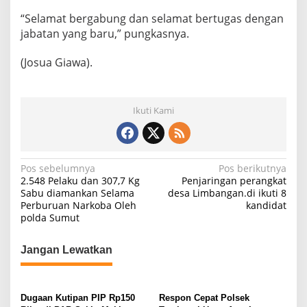
“Selamat bergabung dan selamat bertugas dengan
jabatan yang baru,” pungkasnya.
(Josua Giawa).
Ikuti Kami
N
Pos sebelumnya
Pos berikutnya
2.548 Pelaku dan 307,7 Kg
Penjaringan perangkat
a
Sabu diamankan Selama
desa Limbangan.di ikuti 8
Perburuan Narkoba Oleh
kandidat
v
polda Sumut
i
g
Jangan Lewatkan
a
s
Dugaan Kutipan PIP Rp150
Respon Cepat Polsek
i