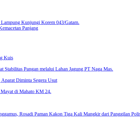
a Lampung Kunjungi Korem 043/Gatam.
Kemacetan Panjang
ng Kuis
kuat Stabilitas Pangan melalui Lahan Jagung PT Naga Mas.
 Aparat Diminta Segera Usut
 Mayat di Mahato KM 24.
amus, Rosadi Paman Kakon Tiga Kali Mangkir dari Panggilan Polis