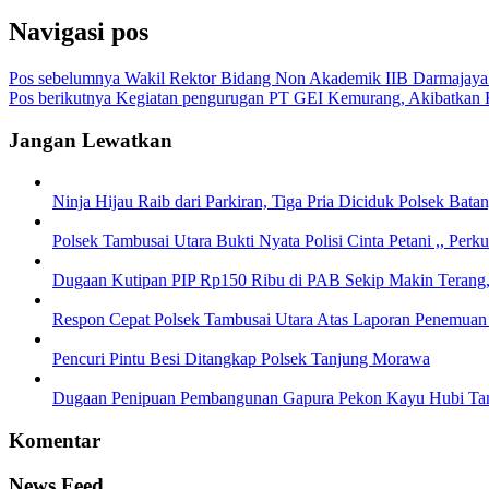
Navigasi pos
Pos sebelumnya
Wakil Rektor Bidang Non Akademik IIB Darmajay
Pos berikutnya
Kegiatan pengurugan PT GEI Kemurang, Akibatkan 
Jangan Lewatkan
Ninja Hijau Raib dari Parkiran, Tiga Pria Diciduk Polsek Bata
Polsek Tambusai Utara Bukti Nyata Polisi Cinta Petani ,, Per
Dugaan Kutipan PIP Rp150 Ribu di PAB Sekip Makin Terang,
Respon Cepat Polsek Tambusai Utara Atas Laporan Penemuan
Pencuri Pintu Besi Ditangkap Polsek Tanjung Morawa
Dugaan Penipuan Pembangunan Gapura Pekon Kayu Hubi Tangg
Komentar
News Feed