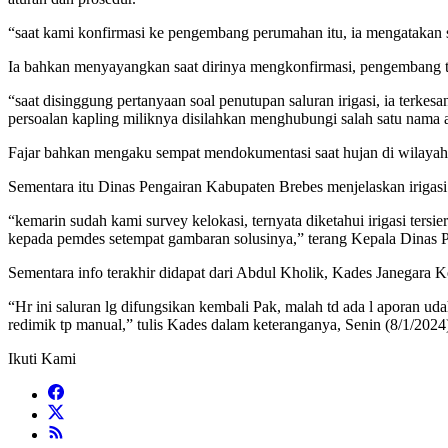
“saat kami konfirmasi ke pengembang perumahan itu, ia mengatakan suda
Ia bahkan menyayangkan saat dirinya mengkonfirmasi, pengembang t
“saat disinggung pertanyaan soal penutupan saluran irigasi, ia terk
persoalan kapling miliknya disilahkan menghubungi salah satu nama ap
Fajar bahkan mengaku sempat mendokumentasi saat hujan di wilayah te
Sementara itu Dinas Pengairan Kabupaten Brebes menjelaskan irigas
“kemarin sudah kami survey kelokasi, ternyata diketahui irigasi te
kepada pemdes setempat gambaran solusinya,” terang Kepala Dinas Pe
Sementara info terakhir didapat dari Abdul Kholik, Kades Janegara Ke
“Hr ini saluran lg difungsikan kembali Pak, malah td ada l aporan u
redimik tp manual,” tulis Kades dalam keteranganya, Senin (8/1/2024
Ikuti Kami