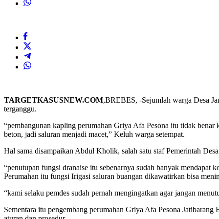
TARGETKASUSNEW.COM
,BREBES, -Sejumlah warga Desa Jane
terganggu.
“pembangunan kapling perumahan Griya Afa Pesona itu tidak benar ka
beton, jadi saluran menjadi macet,” Keluh warga setempat.
Hal sama disampaikan Abdul Kholik, salah satu staf Pemerintah Desa
“penutupan fungsi dranaise itu sebenarnya sudah banyak mendapat k
Perumahan itu fungsi Irigasi saluran buangan dikawatirkan bisa menim
“kami selaku pemdes sudah pernah mengingatkan agar jangan menutup
Sementara itu pengembang perumahan Griya Afa Pesona Jatibarang Bre
aturan dan prosedur.