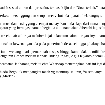
h sesuai aturan dan prosedur, termasuk ijin dari Dinas terkait,” kata 
erkesan tersinggung dan sempat menyebut ada aparat dibelakangnya.
esan emosi dan tersinggung , sempat menayakan anda siapa dari mana de
arat yang bertugas, namun begitu ia akui nanti akan dibenahi lagi salu
rsebut air akhirnya meluber kejalan lantaran saluran irigansinya mam
i tersebut kewenangan ada pada pemerintah desa, sehingga pihaknya h
rsier itu kewenangan ada pemerintah desa, sehingga kami tidak memil
ngairan Brebes melalui Kepala Bidang Irigasi, Agus Riyanto ditemui 
camatan Jatibarang melalui chat Whatsaap menerangkan hari ini lagi di
dah ada Bego utk mengangkat tanah yg menutupi saluran, Ya semuanya….
).(Marlan)