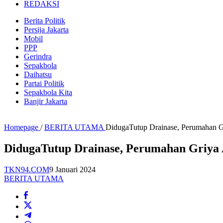
REDAKSI
Berita Politik
Persija Jakarta
Mobil
PPP
Gerindra
Sepakbola
Daihatsu
Partai Politik
Sepakbola Kita
Banjir Jakarta
Homepage
/
BERITA UTAMA
DidugaTutup Drainase, Perumahan Gr
DidugaTutup Drainase, Perumahan Griya 
TKN94.COM
9 Januari 2024
BERITA UTAMA