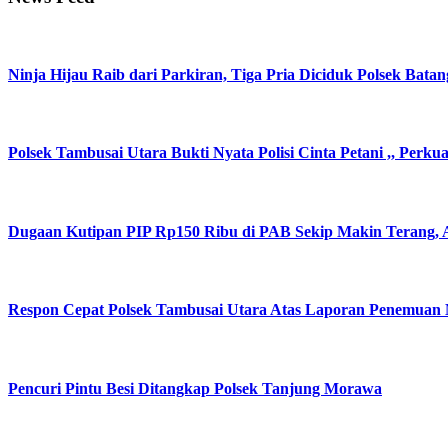
Ninja Hijau Raib dari Parkiran, Tiga Pria Diciduk Polsek Batan
Polsek Tambusai Utara Bukti Nyata Polisi Cinta Petani ,, Perk
Dugaan Kutipan PIP Rp150 Ribu di PAB Sekip Makin Terang, A
Respon Cepat Polsek Tambusai Utara Atas Laporan Penemuan
Pencuri Pintu Besi Ditangkap Polsek Tanjung Morawa