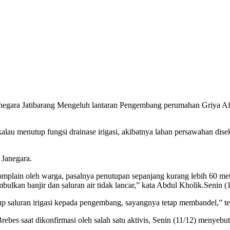
gara Jatibarang Mengeluh lantaran Pengembang perumahan Griya Afa
lau menutup fungsi drainase irigasi, akibatnya lahan persawahan dis
 Janegara.
omplain oleh warga, pasalnya penutupan sepanjang kurang lebih 60 me
bulkan banjir dan saluran air tidak lancar,” kata Abdul Kholik.Senin (1
 saluran irigasi kepada pengembang, sayangnya tetap membandel,” te
bes saat dikonfirmasi oleh salah satu aktivis, Senin (11/12) menyeb