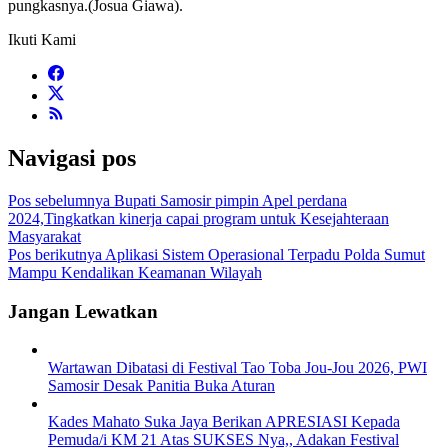
pungkasnya.(Josua Giawa).
Ikuti Kami
Navigasi pos
Pos sebelumnya
Bupati Samosir pimpin Apel perdana
2024,Tingkatkan kinerja capai program untuk Kesejahteraan
Masyarakat
Pos berikutnya
Aplikasi Sistem Operasional Terpadu Polda Sumut
Mampu Kendalikan Keamanan Wilayah
Jangan Lewatkan
Wartawan Dibatasi di Festival Tao Toba Jou-Jou 2026, PWI
Samosir Desak Panitia Buka Aturan
Kades Mahato Suka Jaya Berikan APRESIASI Kepada
Pemuda/i KM 21 Atas SUKSES Nya,, Adakan Festival