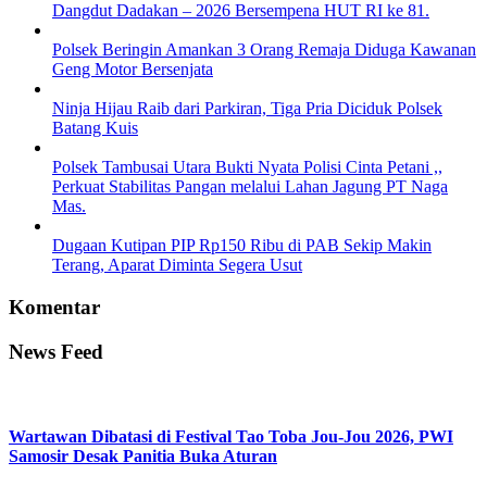
Dangdut Dadakan – 2026 Bersempena HUT RI ke 81.
Polsek Beringin Amankan 3 Orang Remaja Diduga Kawanan
Geng Motor Bersenjata
Ninja Hijau Raib dari Parkiran, Tiga Pria Diciduk Polsek
Batang Kuis
Polsek Tambusai Utara Bukti Nyata Polisi Cinta Petani ,,
Perkuat Stabilitas Pangan melalui Lahan Jagung PT Naga
Mas.
Dugaan Kutipan PIP Rp150 Ribu di PAB Sekip Makin
Terang, Aparat Diminta Segera Usut
Komentar
News Feed
Wartawan Dibatasi di Festival Tao Toba Jou-Jou 2026, PWI
Samosir Desak Panitia Buka Aturan