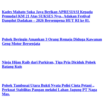
Kades Mahato Suka Jaya Berikan APRESIASI Kepada
Pemuda/i KM 21 Atas SUKSES Nya,, Adakan Festival
Dangdut Dadakan – 2026 Bersempena HUT RI ke 81.
Polsek Beringin Amankan 3 Orang Remaja Diduga Kawanan
Geng Motor Bersenjata
Ninja Hijau Raib dari Parkiran, Tiga Pria Diciduk Polsek
Batang Kuis
Polsek Tambusai Utara Bukti Nyata Polisi Cinta Petani ,,
Perkuat Stabilitas Pangan melalui Lahan Jagung PT Naga
Mas.