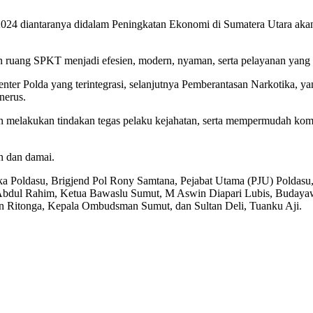
2024 diantaranya didalam Peningkatan Ekonomi di Sumatera Utara aka
uang SPKT menjadi efesien, modern, nyaman, serta pelayanan yang ba
r Polda yang terintegrasi, selanjutnya Pemberantasan Narkotika, yan
nerus.
melakukan tindakan tegas pelaku kejahatan, serta mempermudah komu
n dan damai.
in Waka Poldasu, Brigjend Pol Rony Samtana, Pejabat Utama (PJU) Po
Abdul Rahim, Ketua Bawaslu Sumut, M Aswin Diapari Lubis, Budayaw
 Ritonga, Kepala Ombudsman Sumut, dan Sultan Deli, Tuanku Aji.