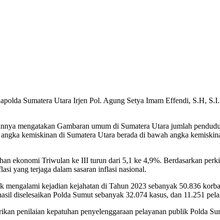
polda Sumatera Utara Irjen Pol. Agung Setya Imam Effendi, S.H, S.I
parannya mengatakan Gambaran umum di Sumatera Utara jumlah pendud
ngka kemiskinan di Sumatera Utara berada di bawah angka kemiskinan
han ekonomi Triwulan ke III turun dari 5,1 ke 4,9%. Berdasarkan perk
si yang terjaga dalam sasaran inflasi nasional.
mengalami kejadian kejahatan di Tahun 2023 sebanyak 50.836 korban.
sil diselesaikan Polda Sumut sebanyak 32.074 kasus, dan 11.251 pelak
 penilaian kepatuhan penyelenggaraan pelayanan publik Polda Sumut, 