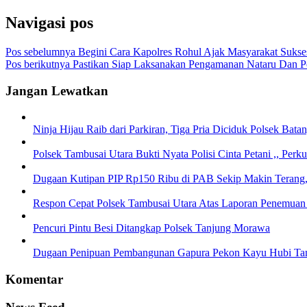
Navigasi pos
Pos sebelumnya
Begini Cara Kapolres Rohul Ajak Masyarakat Sukse
Pos berikutnya
Pastikan Siap Laksanakan Pengamanan Nataru Dan P
Jangan Lewatkan
Ninja Hijau Raib dari Parkiran, Tiga Pria Diciduk Polsek Bata
Polsek Tambusai Utara Bukti Nyata Polisi Cinta Petani ,, Per
Dugaan Kutipan PIP Rp150 Ribu di PAB Sekip Makin Terang,
Respon Cepat Polsek Tambusai Utara Atas Laporan Penemuan
Pencuri Pintu Besi Ditangkap Polsek Tanjung Morawa
Dugaan Penipuan Pembangunan Gapura Pekon Kayu Hubi Tangg
Komentar