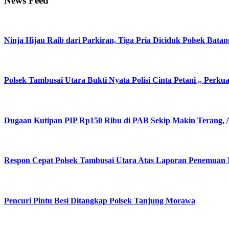
News Feed
Ninja Hijau Raib dari Parkiran, Tiga Pria Diciduk Polsek Batan
Polsek Tambusai Utara Bukti Nyata Polisi Cinta Petani ,, Perk
Dugaan Kutipan PIP Rp150 Ribu di PAB Sekip Makin Terang, A
Respon Cepat Polsek Tambusai Utara Atas Laporan Penemuan
Pencuri Pintu Besi Ditangkap Polsek Tanjung Morawa