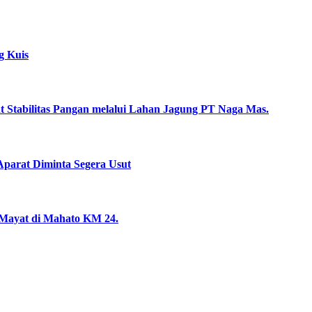
g Kuis
uat Stabilitas Pangan melalui Lahan Jagung PT Naga Mas.
parat Diminta Segera Usut
 Mayat di Mahato KM 24.