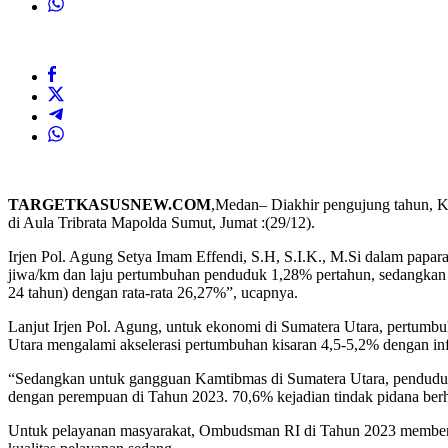
TARGETKASUSNEW.COM
,Medan– Diakhir pengujung tahun, Ka
di Aula Tribrata Mapolda Sumut, Jumat :(29/12).
Irjen Pol. Agung Setya Imam Effendi, S.H, S.I.K., M.Si dalam pa
jiwa/km dan laju pertumbuhan penduduk 1,28% pertahun, sedangkan a
24 tahun) dengan rata-rata 26,27%”, ucapnya.
Lanjut Irjen Pol. Agung, untuk ekonomi di Sumatera Utara, pertumbu
Utara mengalami akselerasi pertumbuhan kisaran 4,5-5,2% dengan infla
“Sedangkan untuk gangguan Kamtibmas di Sumatera Utara, penduduk 
dengan perempuan di Tahun 2023. 70,6% kejadian tindak pidana berha
Untuk pelayanan masyarakat, Ombudsman RI di Tahun 2023 memberikan