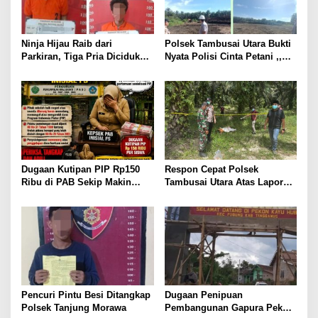
s
Ninja Hijau Raib dari
Polsek Tambusai Utara Bukti
Parkiran, Tiga Pria Diciduk
Nyata Polisi Cinta Petani ,,
Polsek Batang Kuis
Perkuat Stabilitas Pangan
melalui Lahan Jagung PT
Naga Mas.
Dugaan Kutipan PIP Rp150
Respon Cepat Polsek
Ribu di PAB Sekip Makin
Tambusai Utara Atas Laporan
Terang, Aparat Diminta
Penemuan Mayat di Mahato
Segera Usut
KM 24.
Pencuri Pintu Besi Ditangkap
Dugaan Penipuan
Polsek Tanjung Morawa
Pembangunan Gapura Pekon