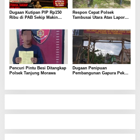
Dugaan Kutipan PIP Rp150
Respon Cepat Polsek
Ribu di PAB Sekip Makin
Tambusai Utara Atas Laporan
Terang, Aparat Diminta
Penemuan Mayat di Mahato
Segera Usut
KM 24.
Pencuri Pintu Besi Ditangkap
Dugaan Penipuan
Polsek Tanjung Morawa
Pembangunan Gapura Pekon
Kayu Hubi Tanggamus,
Rosadi Paman Kakon Tiga
Kali Mangkir dari Panggilan
Polisi