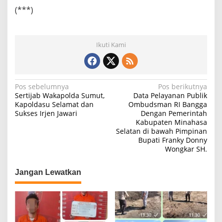
(***)
Ikuti Kami
N
Pos sebelumnya
Pos berikutnya
Sertijab Wakapolda Sumut,
Data Pelayanan Publik
a
Kapoldasu Selamat dan
Ombudsman RI Bangga
Sukses Irjen Jawari
Dengan Pemerintah
v
Kabupaten Minahasa
i
Selatan di bawah Pimpinan
Bupati Franky Donny
g
Wongkar SH.
a
s
Jangan Lewatkan
i
p
o