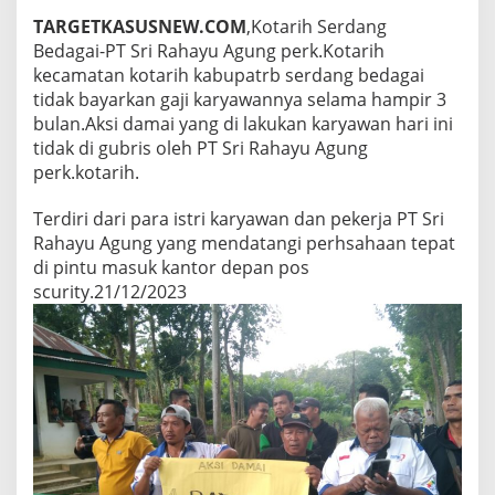
l
TARGETKASUSNEW.COM
,Kotarih Serdang
a
m
Bedagai-PT Sri Rahayu Agung perk.Kotarih
a
kecamatan kotarih kabupatrb serdang bedagai
H
tidak bayarkan gaji karyawannya selama hampir 3
a
bulan.Aksi damai yang di lakukan karyawan hari ini
m
tidak di gubris oleh PT Sri Rahayu Agung
p
i
perk.kotarih.
r
3
Terdiri dari para istri karyawan dan pekerja PT Sri
B
Rahayu Agung yang mendatangi perhsahaan tepat
u
di pintu masuk kantor depan pos
l
a
scurity.21/12/2023
n