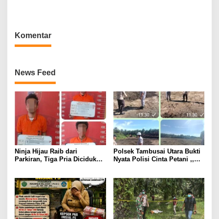
Kayu Hubi Tanggamus,
Rosadi Paman Kakon Tiga
Kali Mangkir dari Panggilan
Polisi
Komentar
News Feed
Ninja Hijau Raib dari
Polsek Tambusai Utara Bukti
Parkiran, Tiga Pria Diciduk
Nyata Polisi Cinta Petani ,,
Polsek Batang Kuis
Perkuat Stabilitas Pangan
melalui Lahan Jagung PT
Naga Mas.