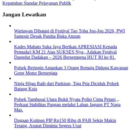
Kepatuhan Standar Pelayanan Publik
Jangan Lewatkan
Wartawan Dibatasi di Festival Tao Toba Jou-Jou 2026, PWI
Samosir Desak Panitia Buka Aturan
Kades Mahato Suka Jaya Berikan APRESIASI Kepada
Pemuda/i KM 21 Atas SUKSES Nya,, Adakan Festival
Dangdut Dadakan – 2026 Bersempena HUT RI ke 81.
Polsek Beringin Amankan 3 Orang Remaja Diduga Kawanan
Geng Motor Bersenjata
Ninja Hijau Raib dari Parkiran, Tiga Pria Diciduk Polsek
Batang Kuis
Polsek Tambusai Utara Bukti Nyata Polisi Cinta Petani ,,
Perkuat Stabilitas Pangan melalui Lahan Jagung PT Naga
Mas.
Dugaan Kutipan PIP Rp150 Ribu di PAB Sekip Makin
Terang, Aparat Diminta Segera Usut