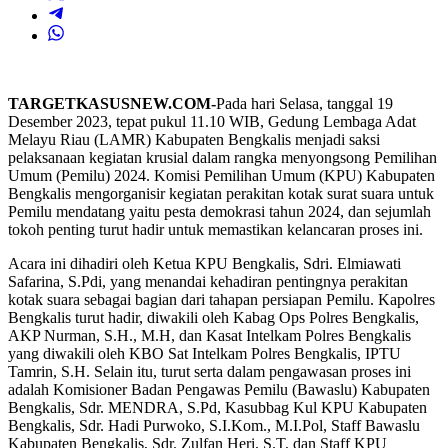
TARGETKASUSNEW.COM-
Pada hari Selasa, tanggal 19
Desember 2023, tepat pukul 11.10 WIB, Gedung Lembaga Adat
Melayu Riau (LAMR) Kabupaten Bengkalis menjadi saksi
pelaksanaan kegiatan krusial dalam rangka menyongsong Pemilihan
Umum (Pemilu) 2024. Komisi Pemilihan Umum (KPU) Kabupaten
Bengkalis mengorganisir kegiatan perakitan kotak surat suara untuk
Pemilu mendatang yaitu pesta demokrasi tahun 2024, dan sejumlah
tokoh penting turut hadir untuk memastikan kelancaran proses ini.
Acara ini dihadiri oleh Ketua KPU Bengkalis, Sdri. Elmiawati
Safarina, S.Pdi, yang menandai kehadiran pentingnya perakitan
kotak suara sebagai bagian dari tahapan persiapan Pemilu. Kapolres
Bengkalis turut hadir, diwakili oleh Kabag Ops Polres Bengkalis,
AKP Nurman, S.H., M.H, dan Kasat Intelkam Polres Bengkalis
yang diwakili oleh KBO Sat Intelkam Polres Bengkalis, IPTU
Tamrin, S.H. Selain itu, turut serta dalam pengawasan proses ini
adalah Komisioner Badan Pengawas Pemilu (Bawaslu) Kabupaten
Bengkalis, Sdr. MENDRA, S.Pd, Kasubbag Kul KPU Kabupaten
Bengkalis, Sdr. Hadi Purwoko, S.I.Kom., M.I.Pol, Staff Bawaslu
Kabupaten Bengkalis, Sdr. Zulfan Heri, S.T, dan Staff KPU