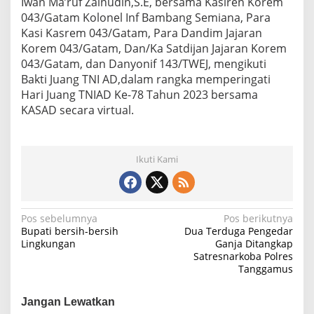
Iwan Ma’ruf Zainudin,S.E, bersama Kasiren Korem
043/Gatam Kolonel Inf Bambang Semiana, Para
Kasi Kasrem 043/Gatam, Para Dandim Jajaran
Korem 043/Gatam, Dan/Ka Satdijan Jajaran Korem
043/Gatam, dan Danyonif 143/TWEJ, mengikuti
Bakti Juang TNI AD,dalam rangka memperingati
Hari Juang TNIAD Ke-78 Tahun 2023 bersama
KASAD secara virtual.
Ikuti Kami
N
Pos sebelumnya
Pos berikutnya
Bupati bersih-bersih
Dua Terduga Pengedar
a
Lingkungan
Ganja Ditangkap
Satresnarkoba Polres
v
Tanggamus
i
g
Jangan Lewatkan