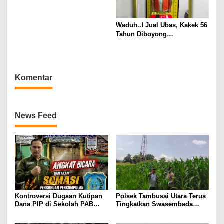
Bancakan di Pantai Mutun
Waduh..! Jual Ubas, Kakek 56
Tahun Diboyong
Satresnarkoba Polresta Deli
Serdang
Komentar
News Feed
Kontroversi Dugaan Kutipan
Polsek Tambusai Utara Terus
Dana PIP di Sekolah PAB
Tingkatkan Swasembada
Lubuk Pakam, LIPAN Sumut
Pangan Nasional 2026 Pantau
Siapkan Somasi dan Laporan
Tanaman Jagung Monokultur