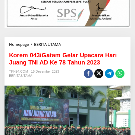
Homepage
/
BERITA UTAMA
K
o
Korem 043/Gatam Gelar Upacara Hari
r
e
Juang TNI AD Ke 78 Tahun 2023
m
0
TKN94.COM
15 Desember 2023
BERITA UTAMA
4
3
/
G
a
t
a
m
G
e
l