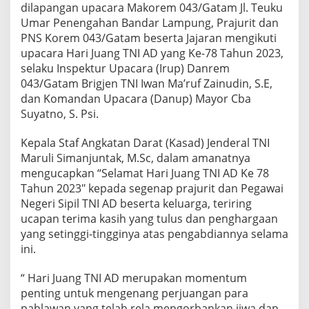
7
dilapangan upacara Makorem 043/Gatam Jl. Teuku
8
Umar Penengahan Bandar Lampung, Prajurit dan
T
PNS Korem 043/Gatam beserta Jajaran mengikuti
a
upacara Hari Juang TNI AD yang Ke-78 Tahun 2023,
h
selaku Inspektur Upacara (Irup) Danrem
u
n
043/Gatam Brigjen TNI Iwan Ma’ruf Zainudin, S.E,
2
dan Komandan Upacara (Danup) Mayor Cba
0
Suyatno, S. Psi.
2
3
Kepala Staf Angkatan Darat (Kasad) Jenderal TNI
Maruli Simanjuntak, M.Sc, dalam amanatnya
mengucapkan “Selamat Hari Juang TNI AD Ke 78
Tahun 2023″ kepada segenap prajurit dan Pegawai
Negeri Sipil TNI AD beserta keluarga, teriring
ucapan terima kasih yang tulus dan penghargaan
yang setinggi-tingginya atas pengabdiannya selama
ini.
“ Hari Juang TNI AD merupakan momentum
penting untuk mengenang perjuangan para
pahlawan yang telah rela mengorbankan jiwa dan