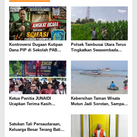
a
s
i
p
o
s
Kontroversi Dugaan Kutipan
Polsek Tambusai Utara Terus
Dana PIP di Sekolah PAB
Tingkatkan Swasembada
Lubuk Pakam, LIPAN Sumut
Pangan Nasional 2026 Pantau
Siapkan Somasi dan Laporan
Tanaman Jagung Monokultur
ke APH
di Desa Bangun Jaya
Ketua Panitia JUNAIDI
Kebersihan Taman Wisata
Ucapkan Terima Kasih
Mutun Jadi Sorotan, Sampah
Kepada Awner PT. APS
Berserakan Ancam Citra
Mahato ,” Beri Dukungan
Destinasi Unggulan Lampung
Penuh Atas Terlaksananya
Satukan Tali Persaudaraan,
Festival Dangdut Dadakan KM
Keluarga Besar Terang Batin
21 .
Gelar Silaturahmi dan