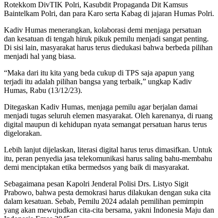
Rotekkom DivTIK Polri, Kasubdit Propaganda Dit Kamsus
Baintelkam Polri, dan para Karo serta Kabag di jajaran Humas Polri.
Kadiv Humas menerangkan, kolaborasi demi menjaga persatuan
dan kesatuan di tengah hiruk pikuk pemilu menjadi sangat penting.
Di sisi lain, masyarakat harus terus diedukasi bahwa berbeda pilihan
menjadi hal yang biasa.
“Maka dari itu kita yang beda cukup di TPS saja apapun yang
terjadi itu adalah pilihan bangsa yang terbaik,” ungkap Kadiv
Humas, Rabu (13/12/23).
Ditegaskan Kadiv Humas, menjaga pemilu agar berjalan damai
menjadi tugas seluruh elemen masyarakat. Oleh karenanya, di ruang
digital maupun di kehidupan nyata semangat persatuan harus terus
digelorakan.
Lebih lanjut dijelaskan, literasi digital harus terus dimasifkan. Untuk
itu, peran penyedia jasa telekomunikasi harus saling bahu-membahu
demi menciptakan etika bermedsos yang baik di masyarakat.
Sebagaimana pesan Kapolri Jenderal Polisi Drs. Listyo Sigit
Prabowo, bahwa pesta demokrasi harus dilakukan dengan suka cita
dalam kesatuan. Sebab, Pemilu 2024 adalah pemilihan pemimpin
yang akan mewujudkan cita-cita bersama, yakni Indonesia Maju dan