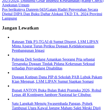
2023/2024, Dishubsu Gelar Inspeksi Keselamatan (Ramp Check)
Angkutan Umum
Pos berikutnya
Danrem 043/Gatam Hadiri Penyerahan Secara
Digital DIPA Dan Buku Daftar Alokasi TKD TA. 2024 Provinsi
Lampung
Jangan Lewatkan
Ratusan Titik P3-TGAI di Sumut Disorot, LSM LIPAN
Minta Aparat Turun Periksa Dugaan Ketidaksesuaian
Pembangunan Irigasi
Polresta Deli Serdang Amankan Seorang Pria sebagai
Tersangka Dugaan Tindak Pidana Kekerasan Seksual
terhadap Penyandang Disabilitas
Dugaan Kutipan Dana PIP di Sekolah PAB Lubuk Pakam
Kian Menguat, LSM LIPAN Sumut Siapkan Somasi
Bupati ANTON Buka Bulan Bakti Pramuka 2026, Rohul
Lepas 48 Kontingen Jambore Nasional ke Cibubur.
Satu Langkah Menuju Swasembada Pangan, Polsek
Tambusai Utara Kawal Jagung Mahato Sakti Meski Diuji