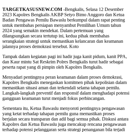
TARGETKASUSNEW.COM
-Bengkalis, Selasa 12 Desember
2023 Kapolres Bengkalis AKBP Setyo Bimo Anggoro dan Ketua
Badan Pengawas Pemilu Bawaslu berkumpul dalam rapat penting
untuk membahas persiapan menyambut Pemilihan Umum tahun
2024 yang semakin mendekat. Dalam pertemuan yang
dilangsungkan secara tertutup ini, kedua pihak membahas
serangkaian strategi untuk memastikan kelancaran dan keamanan
jalannya proses demokrasi tersebut. Koto
Tampak dalam kegiatan pagi ini hadir juga kanit pidum, kanit PPA,
dan Kaur mintu Sat Reskrim Polres Bengkalis turut hadir sebagai
peserta rapat yang di pimpin oleh Kapolres Bengkalis.
Menyadari pentingnya peran keamanan dalam proses demokrasi,
Kapolres Bengkalis menegaskan komitmen pihak kepolisian dalam
memastikan situasi aman dan terkendali selama tahapan pemilu.
Langkah-langkah preventif dan responsif dalam menghadapi potensi
gangguan keamanan turut menjadi fokus perbincangan.
Sementara itu, Ketua Bawaslu menyoroti pentingnya pengawasan
yang ketat terhadap tahapan pemilu guna memastikan proses
berjalan secara transparan dan adil bagi semua pihak. Diskusi antara
Kapolres dan Ketua Bawaslu juga mencakup rencana pengawasan
terhadap potensi pelanggaran serta strategi penanganan bila terjadi