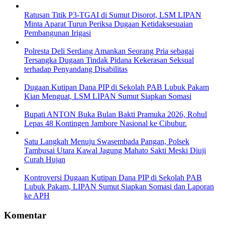
Ratusan Titik P3-TGAI di Sumut Disorot, LSM LIPAN
Minta Aparat Turun Periksa Dugaan Ketidaksesuaian
Pembangunan Irigasi
Polresta Deli Serdang Amankan Seorang Pria sebagai
Tersangka Dugaan Tindak Pidana Kekerasan Seksual
terhadap Penyandang Disabilitas
Dugaan Kutipan Dana PIP di Sekolah PAB Lubuk Pakam
Kian Menguat, LSM LIPAN Sumut Siapkan Somasi
Bupati ANTON Buka Bulan Bakti Pramuka 2026, Rohul
Lepas 48 Kontingen Jambore Nasional ke Cibubur.
Satu Langkah Menuju Swasembada Pangan, Polsek
Tambusai Utara Kawal Jagung Mahato Sakti Meski Diuji
Curah Hujan
Kontroversi Dugaan Kutipan Dana PIP di Sekolah PAB
Lubuk Pakam, LIPAN Sumut Siapkan Somasi dan Laporan
ke APH
Komentar