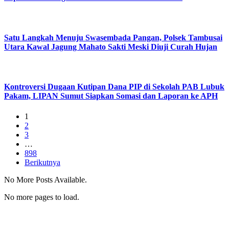
Satu Langkah Menuju Swasembada Pangan, Polsek Tambusai
Utara Kawal Jagung Mahato Sakti Meski Diuji Curah Hujan
Kontroversi Dugaan Kutipan Dana PIP di Sekolah PAB Lubuk
Pakam, LIPAN Sumut Siapkan Somasi dan Laporan ke APH
1
2
3
…
898
Berikutnya
No More Posts Available.
No more pages to load.