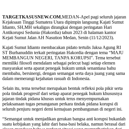
TARGETKASUSNEW.COM
,MEDAN-Apel pagi seluruh jajaran
Kejaksaan Tinggi Sumatera Utara dipimpin langsung Kajati Sumut
Idianto, SH,MH sekaligus dirangkai dengan peringatan Hari
Antikorupsi Sedunia (Hakordia) tahun 2023 di halaman kantor
Kejati Sumut Jalan AH Nasution Medan, Senin (11/12/2023).
Kajati Sumut Idianto membacakan pidato tertulis Jaksa Agung RI
ST Burhanuddin terkait peringatan Hakordia dengan tema “MAJU
MEMBANGUN NEGERI, TANPA KORUPSI”. Tema tersebut
memiliki filosofi mendalam sebagai pelecut bagi setiap elemen
masyarakat serta aparat penegak hukum untuk senantiasa bahu
membahu, bersinergi, dengan semangat serta daya juang yang sama
dalam memerangi kejahatan rasuah di Indonesia.
Selain itu, tema tersebut merupakan bentuk refleksi pola pikir serta
pola tindak progresif dari setiap aparat penegak hukum khususnya
jajaran tindak pidana khusus untuk terus menyempurnakan
pelaksanaan tugas penanganan perkara tindak pidana korupsi di
seluruh penjuru negeri demi kemajuan pembangunan di negeri ini.
“Semangat untuk menjadikan gerakan bangsa anti korupsi bukanlah
suatu kebijakan yang lahir dari basa-basi belaka, namun berasal dari