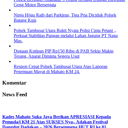
Geng Motor Bersenjata
Ninja Hijau Raib dari Parkiran, Tiga Pria Diciduk Polsek
Batang Kuis
Polsek Tambusai Utara Bukti Nyata Polisi Cinta Petani ,,
Perkuat Stabilitas Pangan melalui Lahan Jagung PT Naga
Mas.
Dugaan Kutipan PIP Rp150 Ribu di PAB Sekip Makin
Terang, Aparat Diminta Segera Usut
Respon Cepat Polsek Tambusai Utara Atas Laporan
Penemuan Mayat di Mahato KM 24.
Komentar
News Feed
Kades Mahato Suka Jaya Berikan APRESIASI Kepada
Pemuda/i KM 21 Atas SUKSES Nya,, Adakan Festival
Dangdut Dadakan – 2026 Bersempena HUT RI ke 81.