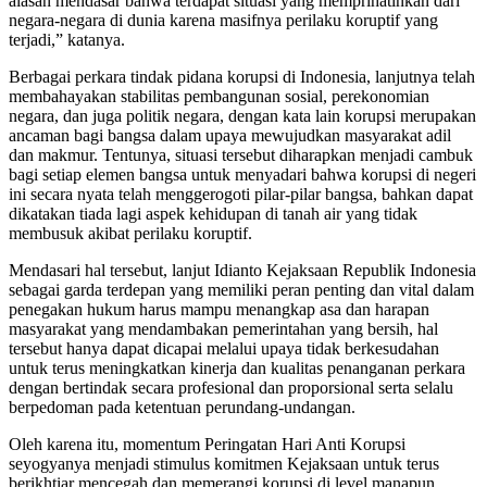
alasan mendasar bahwa terdapat situasi yang memprihatinkan dari
negara-negara di dunia karena masifnya perilaku koruptif yang
terjadi,” katanya.
Berbagai perkara tindak pidana korupsi di Indonesia, lanjutnya telah
membahayakan stabilitas pembangunan sosial, perekonomian
negara, dan juga politik negara, dengan kata lain korupsi merupakan
ancaman bagi bangsa dalam upaya mewujudkan masyarakat adil
dan makmur. Tentunya, situasi tersebut diharapkan menjadi cambuk
bagi setiap elemen bangsa untuk menyadari bahwa korupsi di negeri
ini secara nyata telah menggerogoti pilar-pilar bangsa, bahkan dapat
dikatakan tiada lagi aspek kehidupan di tanah air yang tidak
membusuk akibat perilaku koruptif.
Mendasari hal tersebut, lanjut Idianto Kejaksaan Republik Indonesia
sebagai garda terdepan yang memiliki peran penting dan vital dalam
penegakan hukum harus mampu menangkap asa dan harapan
masyarakat yang mendambakan pemerintahan yang bersih, hal
tersebut hanya dapat dicapai melalui upaya tidak berkesudahan
untuk terus meningkatkan kinerja dan kualitas penanganan perkara
dengan bertindak secara profesional dan proporsional serta selalu
berpedoman pada ketentuan perundang-undangan.
Oleh karena itu, momentum Peringatan Hari Anti Korupsi
seyogyanya menjadi stimulus komitmen Kejaksaan untuk terus
berikhtiar mencegah dan memerangi korupsi di level manapun.