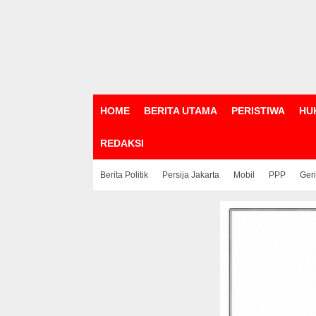
HOME
BERITA UTAMA
PERISTIWA
HU
REDAKSI
Berita Politik
Persija Jakarta
Mobil
PPP
Ger