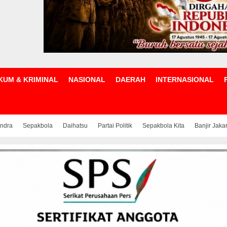
KUM & KRIMINAL
NASIONAL
DAERAH
INTERNASIONAL
indra
Sepakbola
Daihatsu
Partai Politik
Sepakbola Kita
Banjir Jaka