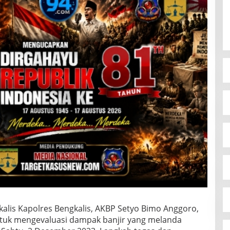
alis Kapolres Bengkalis, AKBP Setyo Bimo Anggoro,
ntuk mengevaluasi dampak banjir yang melanda