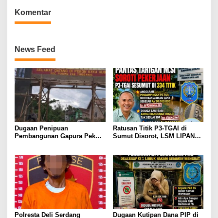
Komentar
News Feed
Dugaan Penipuan
Ratusan Titik P3-TGAI di
Pembangunan Gapura Pekon
Sumut Disorot, LSM LIPAN
Kayu Hubi Tanggamus,
Minta Aparat Turun Periksa
Rosadi Paman Kakon Tiga
Dugaan Ketidaksesuaian
Kali Mangkir dari Panggilan
Pembangunan Irigasi
Polisi
Polresta Deli Serdang
Dugaan Kutipan Dana PIP di