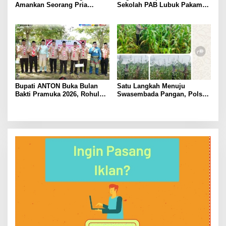
Amankan Seorang Pria
Sekolah PAB Lubuk Pakam
sebagai Tersangka Dugaan
Kian Menguat, LSM LIPAN
Tindak Pidana Kekerasan
Sumut Siapkan Somasi
Seksual terhadap
Penyandang Disabilitas
Bupati ANTON Buka Bulan
Satu Langkah Menuju
Bakti Pramuka 2026, Rohul
Swasembada Pangan, Polsek
Lepas 48 Kontingen Jambore
Tambusai Utara Kawal
Nasional ke Cibubur.
Jagung Mahato Sakti Meski
Diuji Curah Hujan