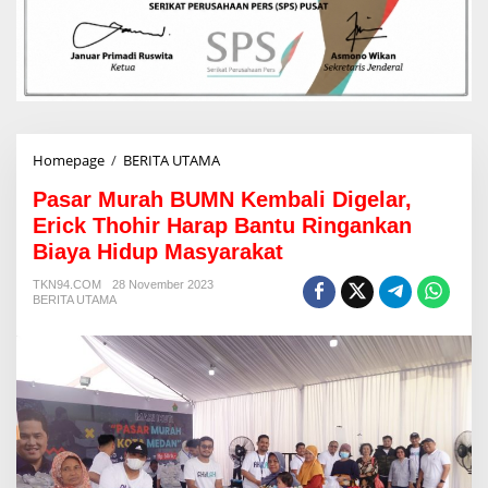
Homepage
/
BERITA UTAMA
P
a
Pasar Murah BUMN Kembali Digelar,
s
a
Erick Thohir Harap Bantu Ringankan
r
Biaya Hidup Masyarakat
M
u
TKN94.COM
28 November 2023
r
BERITA UTAMA
a
h
B
U
M
N
K
e
m