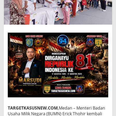
b
a
l
i
D
i
g
e
l
a
r
,
E
r
i
c
k
T
h
o
h
i
r
TARGETKASUSNEW.COM
,Medan – Menteri Badan
H
a
Usaha Milik Negara (BUMN) Erick Thohir kembali