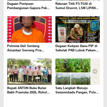
s
Dugaan Penipuan
Ratusan Titik P3-TGAI di
Pembangunan Gapura Pekon
Sumut Disorot, LSM LIPAN
Kayu Hubi Tanggamus,
Minta Aparat Turun Periksa
Rosadi Paman Kakon Tiga
Dugaan Ketidaksesuaian
Kali Mangkir dari Panggilan
Pembangunan Irigasi
Polisi
Polresta Deli Serdang
Dugaan Kutipan Dana PIP di
Amankan Seorang Pria
Sekolah PAB Lubuk Pakam
sebagai Tersangka Dugaan
Kian Menguat, LSM LIPAN
Tindak Pidana Kekerasan
Sumut Siapkan Somasi
Seksual terhadap
Penyandang Disabilitas
Bupati ANTON Buka Bulan
Satu Langkah Menuju
Bakti Pramuka 2026, Rohul
Swasembada Pangan, Polsek
Lepas 48 Kontingen Jambore
Tambusai Utara Kawal
Nasional ke Cibubur.
Jagung Mahato Sakti Meski
Diuji Curah Hujan