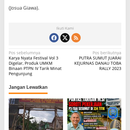
(Josua Giawa).
Ikuti Kami
N
Pos sebelumnya
Pos berikutnya
Karya Nyata Festival Vol 3
PUTRA SUMUT JUARAI
a
Digelar, Produk UMKM
KEJURNAS DANAU TOBA
Binaan PTPN IV Tarik Minat
RALLY 2023
v
Pengunjung
i
g
Jangan Lewatkan
a
s
i
p
o