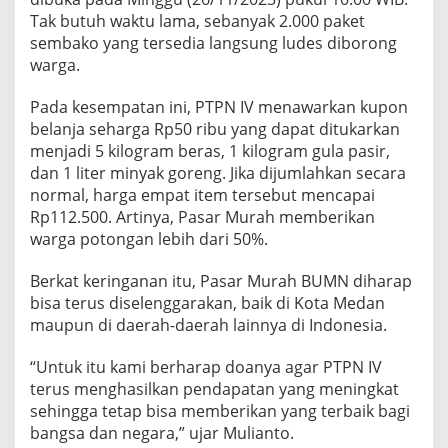
u
Tak butuh waktu lama, sebanyak 2.000 paket
p
sembako yang tersedia langsung ludes diborong
M
a
warga.
s
y
Pada kesempatan ini, PTPN IV menawarkan kupon
a
belanja seharga Rp50 ribu yang dapat ditukarkan
r
menjadi 5 kilogram beras, 1 kilogram gula pasir,
a
k
dan 1 liter minyak goreng. Jika dijumlahkan secara
a
normal, harga empat item tersebut mencapai
t
Rp112.500. Artinya, Pasar Murah memberikan
warga potongan lebih dari 50%.
Berkat keringanan itu, Pasar Murah BUMN diharap
bisa terus diselenggarakan, baik di Kota Medan
maupun di daerah-daerah lainnya di Indonesia.
“Untuk itu kami berharap doanya agar PTPN IV
terus menghasilkan pendapatan yang meningkat
sehingga tetap bisa memberikan yang terbaik bagi
bangsa dan negara,” ujar Mulianto.