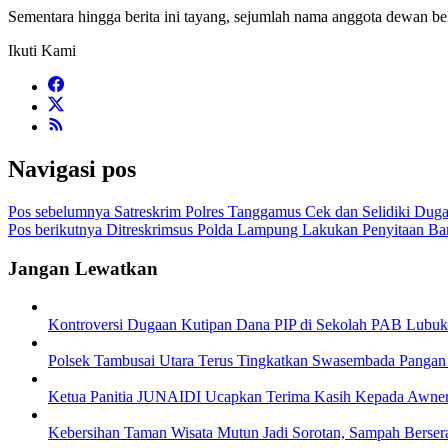
Sementara hingga berita ini tayang, sejumlah nama anggota dewan b
Ikuti Kami
Navigasi pos
Pos sebelumnya
Satreskrim Polres Tanggamus Cek dan Selidiki Du
Pos berikutnya
Ditreskrimsus Polda Lampung Lakukan Penyitaan Bar
Jangan Lewatkan
Kontroversi Dugaan Kutipan Dana PIP di Sekolah PAB Lubu
Polsek Tambusai Utara Terus Tingkatkan Swasembada Pangan
Ketua Panitia JUNAIDI Ucapkan Terima Kasih Kepada Awner 
Kebersihan Taman Wisata Mutun Jadi Sorotan, Sampah Berse