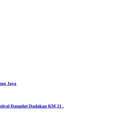
gun Jaya
stival Dangdut Dadakan KM 21 .