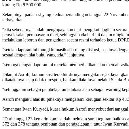
kurang Rp 8.500 000.
Selanjutnya pada sesi yang kedua pertandingan tanggal 22 November 
terbayarkan.
“kita sebenarnya sudah mengupayakan dari mengikuti tagihan secara re
penyelesaian pembayaran tiket, sehingga pada hari ini dalam rangk
melakukan laporan dan pengaduan secara resmi terhadap ketua DPRD B
“setelah laporan ini mungkin masih ada ruang diskusi, pastinya deng
sesuai dengan alat bukti yang ada,” lanjutnya.
“semoga dengan laporan ini mereka memperhatikan atau merealisasik
Dilanjut Asrofi, komunikasi terakhir dirinya mengaku sejak layangka
dikatakanya tetap tidak direspon, bahkan diakuinya melalui Sekda 
“sehingga ini sebagai pembelajaran edukasi atau sebagai warning kep
Asrofi mengaku atas itu pihaknya mengalami kerugian sekitar Rp 48.
Sementara Iwan Kuryadi, kuasa hukum Asrofi menyebut dari tanggal 
“Dari tanggal 23 kemarin kami sudah melukan surat teguran baik se
372 dan 378 tentang penipuan dan penggelapan,” tutur Iwan Kuryadi