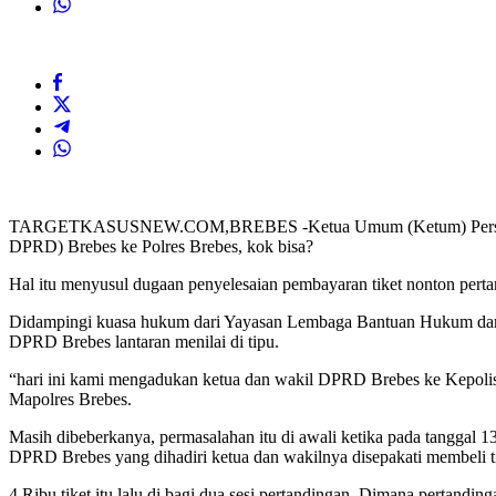
TARGETKASUSNEW.COM,BREBES -Ketua Umum (Ketum) Persatuan Sepa
DPRD) Brebes ke Polres Brebes, kok bisa?
Hal itu menyusul dugaan penyelesaian pembayaran tiket nonton pertan
Didampingi kuasa hukum dari Yayasan Lembaga Bantuan Hukum dan
DPRD Brebes lantaran menilai di tipu.
“hari ini kami mengadukan ketua dan wakil DPRD Brebes ke Kepolisi
Mapolres Brebes.
Masih dibeberkanya, permasalahan itu di awali ketika pada tanggal
DPRD Brebes yang dihadiri ketua dan wakilnya disepakati membeli ti
4 Ribu tiket itu lalu di bagi dua sesi pertandingan. Dimana pertand