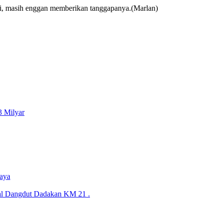
ngi, masih enggan memberikan tanggapanya.(Marlan)
3 Milyar
aya
al Dangdut Dadakan KM 21 .