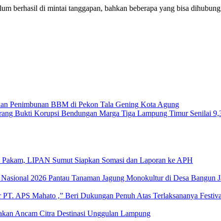
elum berhasil di mintai tanggapan, bahkan beberapa yang bisa dihubu
gaan Penimbunan BBM di Pekon Tala Gening Kota Agung
ang Bukti Korupsi Bendungan Marga Tiga Lampung Timur Senilai 9,
k Pakam, LIPAN Sumut Siapkan Somasi dan Laporan ke APH
 Nasional 2026 Pantau Tanaman Jagung Monokultur di Desa Bangun J
PT. APS Mahato ,” Beri Dukungan Penuh Atas Terlaksananya Festiv
rakan Ancam Citra Destinasi Unggulan Lampung