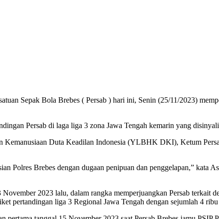
k Bola Brebes ( Persab ) hari ini, Senin (25/11/2023) mempoli
dingan Persab di laga liga 3 zona Jawa Tengah kemarin yang disinyalir
 Kemanusiaan Duta Keadilan Indonesia (YLBHK DKI), Ketum Persab
an Polres Brebes dengan dugaan penipuan dan penggelapan,” kata Asr
 13 November 2023 lalu, dalam rangka memperjuangkan Persab terkait 
ket pertandingan liga 3 Regional Jawa Tengah dengan sejumlah 4 ribu 
ingan pertama tanggal 15 November 2023 saat Persab Brebes jamu PSIP Pe