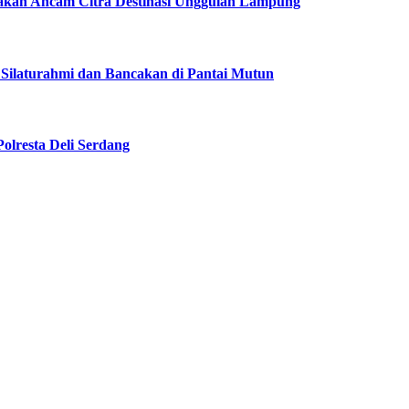
akan Ancam Citra Destinasi Unggulan Lampung
 Silaturahmi dan Bancakan di Pantai Mutun
olresta Deli Serdang