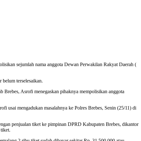
sikan sejumlah nama anggota Dewan Perwakilan Rakyat Daerah (
 belum terselesaikan.
 Brebes, Asrofi menegaskan pihaknya mempolisikan anggota
ofi usai mengadukan masalahnya ke Polres Brebes, Senin (25/11) di
dengan penjualan tiket ke pimpinan DPRD Kabupaten Brebes, dikantor
tiket.
malang 2 ribu tiket sudah dibayar sekitar Rp. 31.500.000 atau