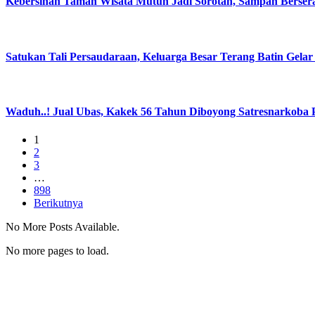
Kebersihan Taman Wisata Mutun Jadi Sorotan, Sampah Berser
Satukan Tali Persaudaraan, Keluarga Besar Terang Batin Gelar
Waduh..! Jual Ubas, Kakek 56 Tahun Diboyong Satresnarkoba P
1
2
3
…
898
Berikutnya
No More Posts Available.
No more pages to load.