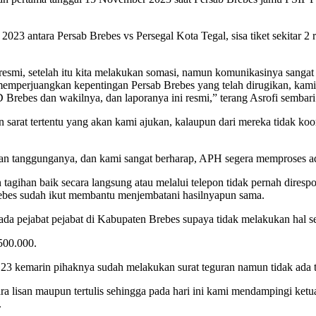
2023 antara Persab Brebes vs Persegal Kota Tegal, sisa tiket sekitar
smi, setelah itu kita melakukan somasi, namun komunikasinya sangat su
a memperjuangkan kepentingan Persab Brebes yang telah dirugikan, k
rebes dan wakilnya, dan laporanya ini resmi,” terang Asrofi sembari
an sarat tertentu yang akan kami ajukan, kalaupun dari mereka tidak 
an tanggunganya, dan kami sangat berharap, APH segera memproses adu
n tagihan baik secara langsung atau melalui telepon tidak pernah dire
Brebes sudah ikut membantu menjembatani hasilnyapun sama.
ada pejabat pejabat di Kabupaten Brebes supaya tidak melakukan hal se
500.000.
23 kemarin pihaknya sudah melakukan surat teguran namun tidak ada 
cara lisan maupun tertulis sehingga pada hari ini kami mendampingi 
.