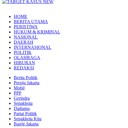
HOME
BERITA UTAMA
PERISTIWA
HUKUM & KRIMINAL
NASIONAL
DAERAH
INTERNASIONAL
POLITIK
OLAHRAGA
HIBURAN
REDAKSI
Berita Politik
Persija Jakarta
Mobil
PPP
Gerindra
Sepakbola
Daihatsu
Partai Politik
Sepakbola Kita
Banjir Jakarta