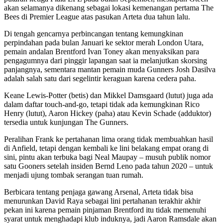
akan selamanya dikenang sebagai lokasi kemenangan pertama The
Bees di Premier League atas pasukan Arteta dua tahun lalu.
Di tengah gencarnya perbincangan tentang kemungkinan
perpindahan pada bulan Januari ke sektor merah London Utara,
pemain andalan Brentford Ivan Toney akan menyaksikan para
pengagumnya dari pinggir lapangan saat ia melanjutkan skorsing
panjangnya, sementara mantan pemain muda Gunners Josh Dasilva
adalah salah satu dari segelintir keraguan karena cedera paha.
Keane Lewis-Potter (betis) dan Mikkel Damsgaard (lutut) juga ada
dalam daftar touch-and-go, tetapi tidak ada kemungkinan Rico
Henry (lutut), Aaron Hickey (paha) atau Kevin Schade (adduktor)
tersedia untuk kunjungan The Gunners.
Peralihan Frank ke pertahanan lima orang tidak membuahkan hasil
di Anfield, tetapi dengan kembali ke lini belakang empat orang di
sini, pintu akan terbuka bagi Neal Maupay – musuh publik nomor
satu Gooners setelah insiden Bernd Leno pada tahun 2020 – untuk
menjadi ujung tombak serangan tuan rumah.
Berbicara tentang penjaga gawang Arsenal, Arteta tidak bisa
menurunkan David Raya sebagai lini pertahanan terakhir akhir
pekan ini karena pemain pinjaman Brentford itu tidak memenuhi
syarat untuk menghadapi klub induknya, jadi Aaron Ramsdale akan