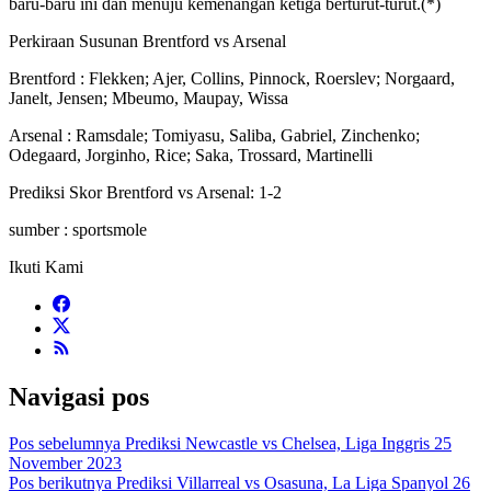
baru-baru ini dan menuju kemenangan ketiga berturut-turut.(*)
Perkiraan Susunan Brentford vs Arsenal
Brentford : Flekken; Ajer, Collins, Pinnock, Roerslev; Norgaard,
Janelt, Jensen; Mbeumo, Maupay, Wissa
Arsenal : Ramsdale; Tomiyasu, Saliba, Gabriel, Zinchenko;
Odegaard, Jorginho, Rice; Saka, Trossard, Martinelli
Prediksi Skor Brentford vs Arsenal: 1-2
sumber : sportsmole
Ikuti Kami
Navigasi pos
Pos sebelumnya
Prediksi Newcastle vs Chelsea, Liga Inggris 25
November 2023
Pos berikutnya
Prediksi Villarreal vs Osasuna, La Liga Spanyol 26