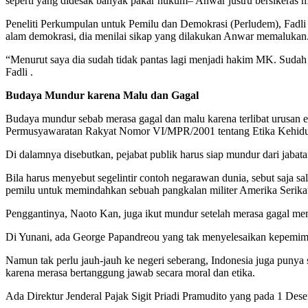
seperti yang didesak banyak pakar hukum– Anwar justru bersikeras
Peneliti Perkumpulan untuk Pemilu dan Demokrasi (Perludem), Fadli
alam demokrasi, dia menilai sikap yang dilakukan Anwar memalukan
“Menurut saya dia sudah tidak pantas lagi menjadi hakim MK. Sudah m
Fadli .
Budaya Mundur karena Malu dan Gagal
Budaya mundur sebab merasa gagal dan malu karena terlibat urusan et
Permusyawaratan Rakyat Nomor VI/MPR/2001 tentang Etika Kehid
Di dalamnya disebutkan, pejabat publik harus siap mundur dari jaba
Bila harus menyebut segelintir contoh negarawan dunia, sebut saja 
pemilu untuk memindahkan sebuah pangkalan militer Amerika Serikat
Penggantinya, Naoto Kan, juga ikut mundur setelah merasa gagal me
Di Yunani, ada George Papandreou yang tak menyelesaikan kepemimpin
Namun tak perlu jauh-jauh ke negeri seberang, Indonesia juga punya
karena merasa bertanggung jawab secara moral dan etika.
Ada Direktur Jenderal Pajak Sigit Priadi Pramudito yang pada 1 Des