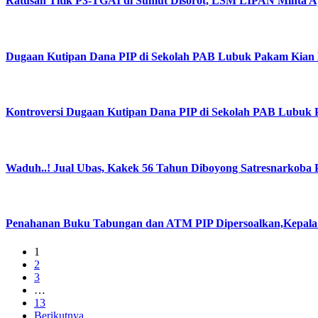
Ratusan Titik P3-TGAI di Sumut Disorot, LSM LIPAN Minta Ap
Dugaan Kutipan Dana PIP di Sekolah PAB Lubuk Pakam Kian
Kontroversi Dugaan Kutipan Dana PIP di Sekolah PAB Lubuk
Waduh..! Jual Ubas, Kakek 56 Tahun Diboyong Satresnarkoba P
Penahanan Buku Tabungan dan ATM PIP Dipersoalkan,Kepala 
1
2
3
…
13
Berikutnya