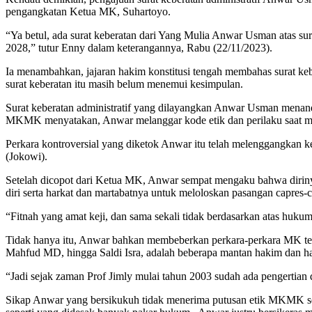
pengangkatan Ketua MK, Suhartoyo.
“Ya betul, ada surat keberatan dari Yang Mulia Anwar Usman atas 
2028,” tutur Enny dalam keterangannya, Rabu (22/11/2023).
Ia menambahkan, jajaran hakim konstitusi tengah membahas surat 
surat keberatan itu masih belum menemui kesimpulan.
Surat keberatan administratif yang dilayangkan Anwar Usman menanda
MKMK menyatakan, Anwar melanggar kode etik dan perilaku saat m
Perkara kontroversial yang diketok Anwar itu telah melenggangkan 
(Jokowi).
Setelah dicopot dari Ketua MK, Anwar sempat mengaku bahwa diriny
diri serta harkat dan martabatnya untuk meloloskan pasangan capres-c
“Fitnah yang amat keji, dan sama sekali tidak berdasarkan atas huku
Tidak hanya itu, Anwar bahkan membeberkan perkara-perkara MK terda
Mahfud MD, hingga Saldi Isra, adalah beberapa mantan hakim dan h
“Jadi sejak zaman Prof Jimly mulai tahun 2003 sudah ada pengertian da
Sikap Anwar yang bersikukuh tidak menerima putusan etik MKMK seol