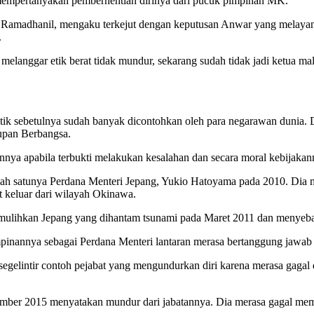
 mempertanyakan pemberhentian dirinya dari pucuk pimpinan MK.
 Ramadhanil, mengaku terkejut dengan keputusan Anwar yang melayang
.
elanggar etik berat tidak mundur, sekarang sudah tidak jadi ketua ma
ik sebetulnya sudah banyak dicontohkan oleh para negarawan dunia. Di
upan Berbangsa.
tannya apabila terbukti melakukan kesalahan dan secara moral kebijak
salah satunya Perdana Menteri Jepang, Yukio Hatoyama pada 2010. Dia
 keluar dari wilayah Okinawa.
mulihkan Jepang yang dihantam tsunami pada Maret 2011 dan menyebab
annya sebagai Perdana Menteri lantaran merasa bertanggung jawab ata
 segelintir contoh pejabat yang mengundurkan diri karena merasa gaga
ember 2015 menyatakan mundur dari jabatannya. Dia merasa gagal memimp