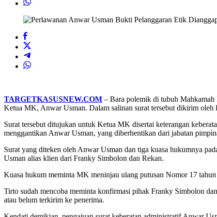
TARGETKASUSNEW.COM
– Bara polemik di tubuh Mahkamah K
Ketua MK, Anwar Usman. Dalam salinan surat tersebut dikirim ole
Surat tersebut ditujukan untuk Ketua MK disertai keterangan kebe
menggantikan Anwar Usman, yang diberhentikan dari jabatan pimpi
Surat yang diteken oleh Anwar Usman dan tiga kuasa hukumnya pada
Usman alias klien dari Franky Simbolon dan Rekan.
Kuasa hukum meminta MK meninjau ulang putusan Nomor 17 tahun 20
Tirto sudah mencoba meminta konfirmasi pihak Franky Simbolon dan R
atau belum terkirim ke penerima.
Kendati demikian, pengajuan surat keberatan administratif Anwar U