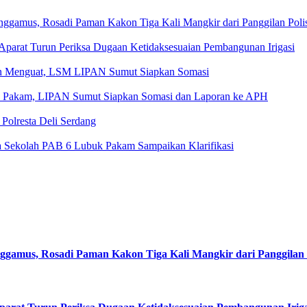
amus, Rosadi Paman Kakon Tiga Kali Mangkir dari Panggilan Polis
parat Turun Periksa Dugaan Ketidaksesuaian Pembangunan Irigasi
an Menguat, LSM LIPAN Sumut Siapkan Somasi
k Pakam, LIPAN Sumut Siapkan Somasi dan Laporan ke APH
Polresta Deli Serdang
 Sekolah PAB 6 Lubuk Pakam Sampaikan Klarifikasi
mus, Rosadi Paman Kakon Tiga Kali Mangkir dari Panggilan P