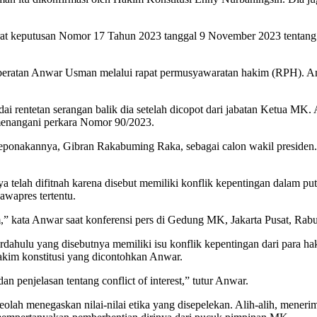
surat keputusan Nomor 17 Tahun 2023 tanggal 9 November 2023 tenta
keberatan Anwar Usman melalui rapat permusyawaratan hakim (RPH). 
i rentetan serangan balik dia setelah dicopot dari jabatan Ketua MK
enangani perkara Nomor 90/2023.
keponakannya, Gibran Rakabuming Raka, sebagai calon wakil presiden.
a telah difitnah karena disebut memiliki konflik kepentingan dalam
awapres tertentu.
m,” kata Anwar saat konferensi pers di Gedung MK, Jakarta Pusat, Rabu
hulu yang disebutnya memiliki isu konflik kepentingan dari para haki
akim konstitusi yang dicontohkan Anwar.
n penjelasan tentang conflict of interest,” tutur Anwar.
ah menegaskan nilai-nilai etika yang disepelekan. Alih-alih, meneri