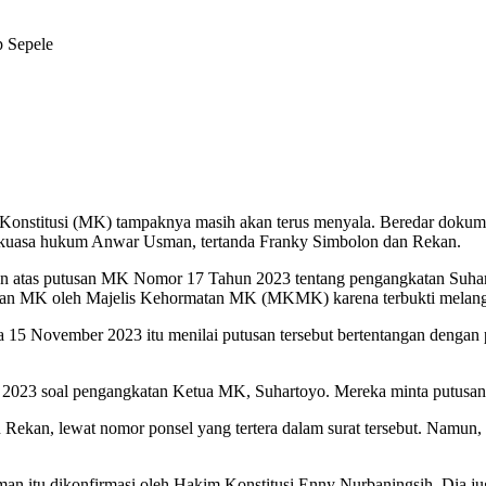
onstitusi (MK) tampaknya masih akan terus menyala. Beredar dokume
h kuasa hukum Anwar Usman, tertanda Franky Simbolon dan Rekan.
ratan atas putusan MK Nomor 17 Tahun 2023 tentang pengangkatan Suh
nan MK oleh Majelis Kehormatan MK (MKMK) karena terbukti melangga
 15 November 2023 itu menilai putusan tersebut bertentangan dengan 
23 soal pengangkatan Ketua MK, Suhartoyo. Mereka minta putusan it
ekan, lewat nomor ponsel yang tertera dalam surat tersebut. Namun, p
sman itu dikonfirmasi oleh Hakim Konstitusi Enny Nurbaningsih. Dia