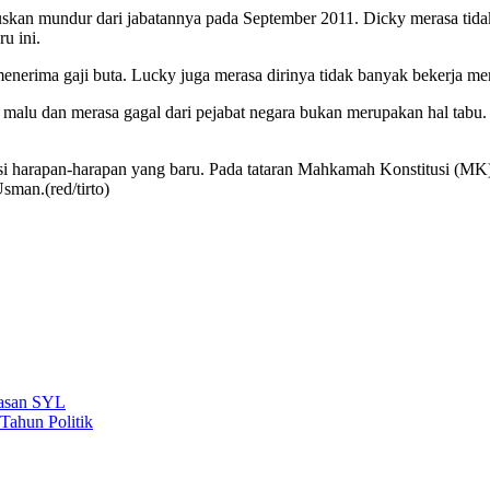
tuskan mundur dari jabatannya pada September 2011. Dicky merasa ti
u ini.
enerima gaji buta. Lucky juga merasa dirinya tidak banyak bekerja 
 malu dan merasa gagal dari pejabat negara bukan merupakan hal tab
isi harapan-harapan yang baru. Pada tataran Mahkamah Konstitusi (MK
man.(red/tirto)
rasan SYL
Tahun Politik