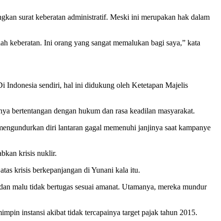
kan surat keberatan administratif. Meski ini merupakan hak dalam
lah keberatan. Ini orang yang sangat memalukan bagi saya,” kata
 Indonesia sendiri, hal ini didukung oleh Ketetapan Majelis
annya bertentangan dengan hukum dan rasa keadilan masyarakat.
 mengundurkan diri lantaran gagal memenuhi janjinya saat kampanye
kan krisis nuklir.
s krisis berkepanjangan di Yunani kala itu.
l dan malu tidak bertugas sesuai amanat. Utamanya, mereka mundur
in instansi akibat tidak tercapainya target pajak tahun 2015.