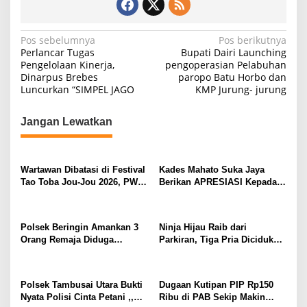
N
Pos sebelumnya
Pos berikutnya
Perlancar Tugas
Bupati Dairi Launching
a
Pengelolaan Kinerja,
pengoperasian Pelabuhan
Dinarpus Brebes
paropo Batu Horbo dan
v
Luncurkan “SIMPEL JAGO
KMP Jurung- jurung
i
g
Jangan Lewatkan
a
s
Wartawan Dibatasi di Festival
Kades Mahato Suka Jaya
i
Tao Toba Jou-Jou 2026, PWI
Berikan APRESIASI Kepada
p
Samosir Desak Panitia Buka
Pemuda/i KM 21 Atas
Aturan
SUKSES Nya,, Adakan
o
Festival Dangdut Dadakan –
Polsek Beringin Amankan 3
Ninja Hijau Raib dari
s
2026 Bersempena HUT RI ke
Orang Remaja Diduga
Parkiran, Tiga Pria Diciduk
81.
Kawanan Geng Motor
Polsek Batang Kuis
Bersenjata
Polsek Tambusai Utara Bukti
Dugaan Kutipan PIP Rp150
Nyata Polisi Cinta Petani ,,
Ribu di PAB Sekip Makin