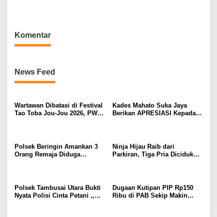
Perkuat Stabilitas Pangan
Terang, Aparat Diminta
melalui Lahan Jagung PT
Segera Usut
Naga Mas.
Komentar
News Feed
Wartawan Dibatasi di Festival
Kades Mahato Suka Jaya
Tao Toba Jou-Jou 2026, PWI
Berikan APRESIASI Kepada
Samosir Desak Panitia Buka
Pemuda/i KM 21 Atas
Aturan
SUKSES Nya,, Adakan
Festival Dangdut Dadakan –
2026 Bersempena HUT RI ke
Polsek Beringin Amankan 3
Ninja Hijau Raib dari
81.
Orang Remaja Diduga
Parkiran, Tiga Pria Diciduk
Kawanan Geng Motor
Polsek Batang Kuis
Bersenjata
Polsek Tambusai Utara Bukti
Dugaan Kutipan PIP Rp150
Nyata Polisi Cinta Petani ,,
Ribu di PAB Sekip Makin
Perkuat Stabilitas Pangan
Terang, Aparat Diminta
melalui Lahan Jagung PT
Segera Usut