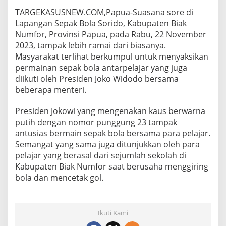
a
TARGEKASUSNEW.COM,Papua-Suasana sore di
m
a
Lapangan Sepak Bola Sorido, Kabupaten Biak
P
Numfor, Provinsi Papua, pada Rabu, 22 November
a
2023, tampak lebih ramai dari biasanya.
r
Masyarakat terlihat berkumpul untuk menyaksikan
a
permainan sepak bola antarpelajar yang juga
P
e
diikuti oleh Presiden Joko Widodo bersama
l
beberapa menteri.
a
j
Presiden Jokowi yang mengenakan kaus berwarna
a
putih dengan nomor punggung 23 tampak
r
.
antusias bermain sepak bola bersama para pelajar.
Semangat yang sama juga ditunjukkan oleh para
pelajar yang berasal dari sejumlah sekolah di
Kabupaten Biak Numfor saat berusaha menggiring
bola dan mencetak gol.
Ikuti Kami