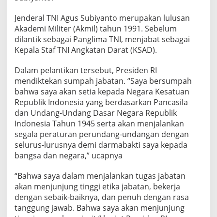
e
b
Jenderal TNI Agus Subiyanto merupakan lulusan
a
Akademi Militer (Akmil) tahun 1991. Sebelum
g
a
dilantik sebagai Panglima TNI, menjabat sebagai
i
Kepala Staf TNI Angkatan Darat (KSAD).
P
a
Dalam pelantikan tersebut, Presiden RI
n
mendiktekan sumpah jabatan. “Saya bersumpah
g
l
bahwa saya akan setia kepada Negara Kesatuan
i
Republik Indonesia yang berdasarkan Pancasila
m
dan Undang-Undang Dasar Negara Republik
a
Indonesia Tahun 1945 serta akan menjalankan
T
segala peraturan perundang-undangan dengan
e
n
selurus-lurusnya demi darmabakti saya kepada
t
bangsa dan negara,” ucapnya
a
r
“Bahwa saya dalam menjalankan tugas jabatan
a
akan menjunjung tinggi etika jabatan, bekerja
N
a
dengan sebaik-baiknya, dan penuh dengan rasa
s
tanggung jawab. Bahwa saya akan menjunjung
i