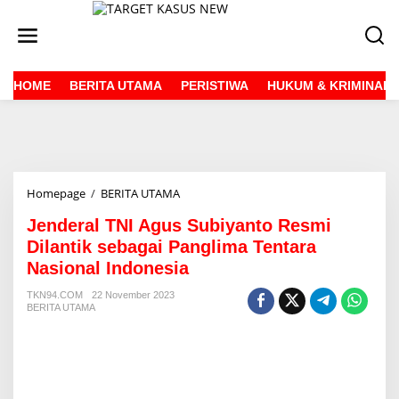
L
e
w
a
t
HOME
BERITA UTAMA
PERISTIWA
HUKUM & KRIMINAL
i
k
e
k
o
n
t
Homepage
/
BERITA UTAMA
J
e
e
n
Jenderal TNI Agus Subiyanto Resmi
n
d
Dilantik sebagai Panglima Tentara
e
Nasional Indonesia
r
a
TKN94.COM
22 November 2023
l
BERITA UTAMA
T
N
I
A
g