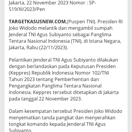
u
Jakarta, 22 November 2023 Nomor : SP-
s
519/XI/2023/Pen
S
u
TARGETKASUSNEW.COM
,(Puspen TNI). Presiden RI
b
Joko Widodo melantik dan mengambil sumpah
i
y
Jenderal TNI Agus Subiyanto sebagai Panglima
a
Tentara Nasional Indonesia (TNI), di Istana Negara,
n
Jakarta, Rabu (22/11/2023).
t
o
Pelantikan Jenderal TNI Agus Subiyanto dilakukan
R
e
dengan berlandaskan pada Keputusan Presiden
s
(Keppres) Republik Indonesia Nomor 102/TNI
m
Tahun 2023 tentang Pemberhentian dan
i
Pengangkatan Panglima Tentara Nasional
D
i
Indonesia. Keppres tersebut ditetapkan di Jakarta
l
pada tanggal 22 November 2023.
a
n
Dalam kesempatan tersebut Presiden Joko Widodo
t
menyematkan tanda pangkat dan menyerahkan
i
k
tongkat komando kepada Jenderal TNI Agus
s
Subiyanto.