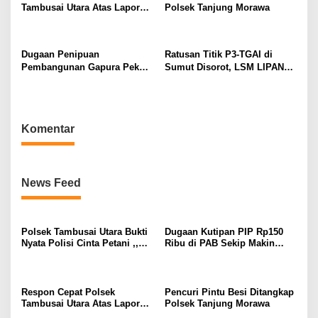
Tambusai Utara Atas Laporan
Polsek Tanjung Morawa
s
Penemuan Mayat di Mahato
KM 24.
Dugaan Penipuan
Ratusan Titik P3-TGAI di
Pembangunan Gapura Pekon
Sumut Disorot, LSM LIPAN
Kayu Hubi Tanggamus,
Minta Aparat Turun Periksa
Rosadi Paman Kakon Tiga
Dugaan Ketidaksesuaian
Kali Mangkir dari Panggilan
Pembangunan Irigasi
Polisi
Komentar
News Feed
Polsek Tambusai Utara Bukti
Dugaan Kutipan PIP Rp150
Nyata Polisi Cinta Petani ,,
Ribu di PAB Sekip Makin
Perkuat Stabilitas Pangan
Terang, Aparat Diminta
melalui Lahan Jagung PT
Segera Usut
Naga Mas.
Respon Cepat Polsek
Pencuri Pintu Besi Ditangkap
Tambusai Utara Atas Laporan
Polsek Tanjung Morawa
Penemuan Mayat di Mahato