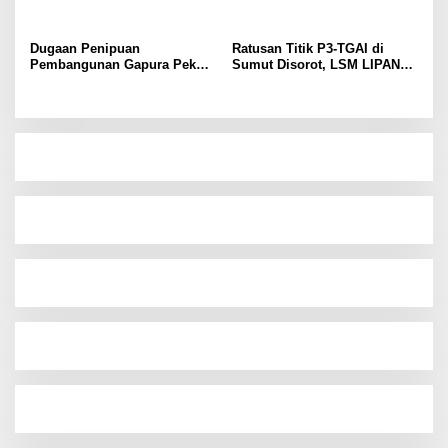
KM 24.
Dugaan Penipuan
Ratusan Titik P3-TGAI di
Pembangunan Gapura Pekon
Sumut Disorot, LSM LIPAN
Kayu Hubi Tanggamus,
Minta Aparat Turun Periksa
Rosadi Paman Kakon Tiga
Dugaan Ketidaksesuaian
Kali Mangkir dari Panggilan
Pembangunan Irigasi
Polisi