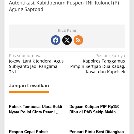
Autentikasi: Kabidpenum Puspen TNI, Kolonel (P)
Agung Saptoadi
Ikuti Kami
N
Pos sebelumnya
Pos berikutnya
Jokowi Lantik Jenderal Agus
Kapolres Tanggamus
a
Subiyanto Jadi Panglima
Pimpin Sertijab Dua Kabag,
TNI
Kasat dan Kapolsek
v
i
Jangan Lewatkan
g
a
s
Polsek Tambusai Utara Bukti
Dugaan Kutipan PIP Rp150
Nyata Polisi Cinta Petani ,,
Ribu di PAB Sekip Makin
i
Perkuat Stabilitas Pangan
Terang, Aparat Diminta
p
melalui Lahan Jagung PT
Segera Usut
Naga Mas.
o
Respon Cepat Polsek
Pencuri Pintu Besi Ditangkap