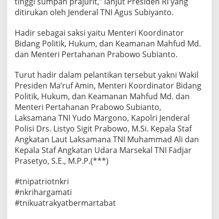
tinggi sumpah prajurit,” lanjut Presiden RI yang
o
ditirukan oleh Jenderal TNI Agus Subiyanto.
n
a
l
Hadir sebagai saksi yaitu Menteri Koordinator
I
Bidang Politik, Hukum, dan Keamanan Mahfud Md.
n
dan Menteri Pertahanan Prabowo Subianto.
d
o
Turut hadir dalam pelantikan tersebut yakni Wakil
n
e
Presiden Ma’ruf Amin, Menteri Koordinator Bidang
s
Politik, Hukum, dan Keamanan Mahfud Md. dan
i
Menteri Pertahanan Prabowo Subianto,
a
Laksamana TNI Yudo Margono, Kapolri Jenderal
Polisi Drs. Listyo Sigit Prabowo, M.Si. Kepala Staf
Angkatan Laut Laksamana TNI Muhammad Ali dan
Kepala Staf Angkatan Udara Marsekal TNI Fadjar
Prasetyo, S.E., M.P.P.(***)
#tnipatriotnkri
#nkrihargamati
#tnikuatrakyatbermartabat