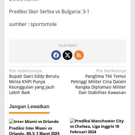
Prediksi Skor Serbia vs Bulgaria: 3-1
sumber : sportsmole
Ikuti Kami
N
Pos sebelumnya
Pos berikutnya
Bupati Dairi Eddy Berutu
Panglima TNI Temui
a
Minta KNPI Punya
Petinggi Militer Cina Dalam
Keunggulan yang Jauh
Rangka Diplomasi Militer
v
Lebih Baik
Dan Stabilitas Kawasan
i
g
Jangan Lewatkan
a
s
Prediksi Inter Miami vs
i
Orlando, MLS 3 Maret 2024