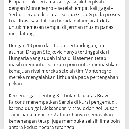
Eropa untuk pertama kalinya sejak berpisah
N
o
dengan Montenegro – setelah empat kali gagal –
v
Serbia berada di urutan kedua Grup G pada proses
e
kualifikasi saat ini dan berada dalam jarak dekat
m
untuk memesan tempat di Jerman musim panas
b
mendatang.
e
r
2
Dengan 13 poin dari tujuh pertandingan, tim
0
asuhan Dragan Stojkovic hanya tertinggal dari
2
Hungaria yang sudah lolos di klasemen tetapi
3
masih membutuhkan satu poin untuk memastikan
kemajuan rival mereka setelah tim Montenegro
mereka mengalahkan Lithuania pada pertengahan
pekan.
Kemenangan penting 3-1 bulan lalu atas Brave
Falcons menempatkan Serbia di kursi pengemudi,
karena dua gol Aleksandar Mitrovic dan gol Dusan
Tadic pada menit ke-77 tidak hanya memastikan
kemenangan tetapi juga membuka selisih lima poin
antara kedua negara tetangga.