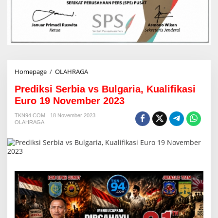
Homepage
/
OLAHRAGA
P
r
Prediksi Serbia vs Bulgaria, Kualifikasi
e
d
Euro 19 November 2023
i
k
TKN94.COM
18 November 2023
OLAHRAGA
s
i
S
e
r
b
i
a
v
s
B