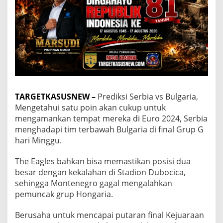
u
l
g
a
r
i
a
,
K
u
a
TARGETKASUSNEW –
Prediksi Serbia vs Bulgaria,
l
Mengetahui satu poin akan cukup untuk
i
mengamankan tempat mereka di Euro 2024, Serbia
f
i
menghadapi tim terbawah Bulgaria di final Grup G
k
hari Minggu.
a
s
The Eagles bahkan bisa memastikan posisi dua
i
besar dengan kekalahan di Stadion Dubocica,
E
u
sehingga Montenegro gagal mengalahkan
r
pemuncak grup Hongaria.
o
1
Berusaha untuk mencapai putaran final Kejuaraan
9